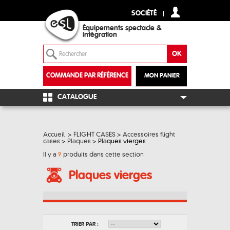
SOCIÉTÉ
Équipements spectacle &
intégration
COMMANDE PAR RÉFÉRENCE
MON PANIER
+
CATALOGUE
Accueil
>
FLIGHT CASES
>
Accessoires flight
cases
>
Plaques
>
Plaques vierges
Il y a
9
produits dans cette section
Plaques vierges
TRIER PAR :