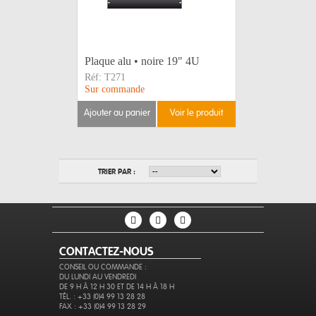
Plaque alu • noire 19" 4U
Réf:
T271
Sur commande
ajouter au panier
voir le produit
TRIER PAR :
CONTACTEZ-NOUS
CONSEIL OU COMMANDE :
DU LUNDI AU VENDREDI
DE 9 H À 12 H 30 ET DE 14 H À 18 H
TÉL. : +33 (0)4 99 13 28 28
FAX : +33 (0)4 99 13 28 29