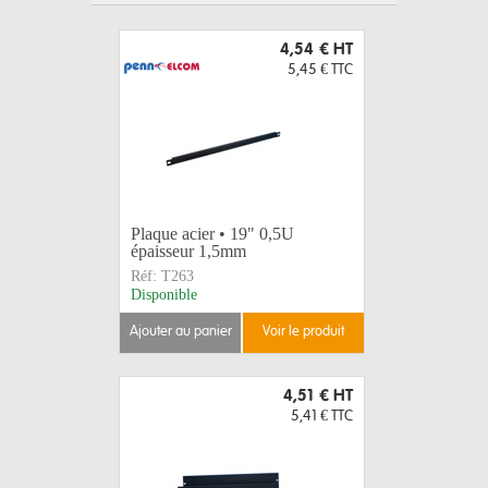
4,54 €
HT
5,45 €
TTC
Plaque acier • 19" 0,5U
épaisseur 1,5mm
Réf:
T263
Disponible
ajouter au panier
voir le produit
4,51 €
HT
5,41 €
TTC