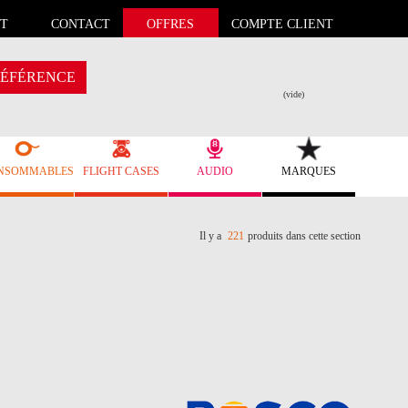
T
CONTACT
OFFRES
COMPTE CLIENT
ÉFÉRENCE
(vide)
NSOMMABLES
FLIGHT CASES
AUDIO
MARQUES
Il y a
221
produits dans cette section