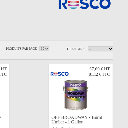
PRODUITS PAR PAGE :
TRIER PAR :
HT
67,60 €
HT
TTC
81,12 €
TTC
w
OFF BROADWAY • Burnt
Umber - 1 Gallon