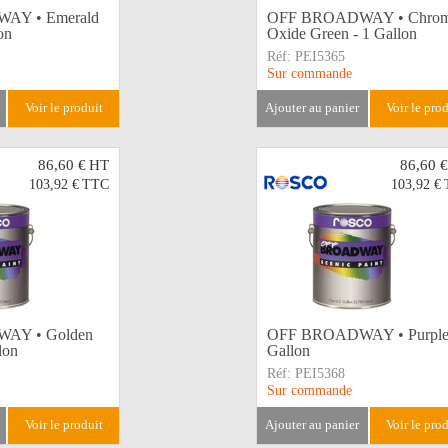
AY • Emerald
OFF BROADWAY • Chro
on
Oxide Green - 1 Gallon
Réf:
PEI5365
Sur commande
voir le produit
ajouter au panier
voir le pro
86,60 €
HT
86,60 €
103,92 €
TTC
103,92 €
AY • Golden
OFF BROADWAY • Purple 
lon
Gallon
Réf:
PEI5368
Sur commande
voir le produit
ajouter au panier
voir le pro