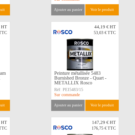
duit
ajouter au panier
voir le produit
HT
44,19 €
HT
TTC
53,03 €
TTC
eam
Peinture métallisée 5483
X
Burnished Bronze - Quart -
METALLIX Rosco
Réf:
PEI5483/15
Sur commande
duit
ajouter au panier
voir le produit
HT
147,29 €
HT
TTC
176,75 €
TTC