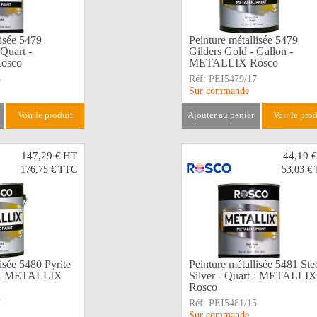
lisée 5479
Peinture métallisée 5479
 Quart -
Gilders Gold - Gallon -
osco
METALLIX Rosco
5
Réf:
PEI5479/17
Sur commande
voir le produit
ajouter au panier
voir le pro
147,29 €
HT
44,19 €
176,75 €
TTC
53,03 €
isée 5480 Pyrite
Peinture métallisée 5481 Ste
n - METALLIX
Silver - Quart - METALLIX
Rosco
7
Réf:
PEI5481/15
Sur commande