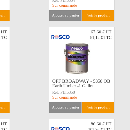
Réf:
PEI5354
Sur commande
duit
ajouter au panier
voir le produit
HT
67,60 €
HT
TTC
81,12 €
TTC
OFF BROADWAY • 5358 OB
Earth Umber -1 Gallon
Réf:
PEI5358
Sur commande
duit
ajouter au panier
voir le produit
HT
86,60 €
HT
TTC
103,92 €
TTC