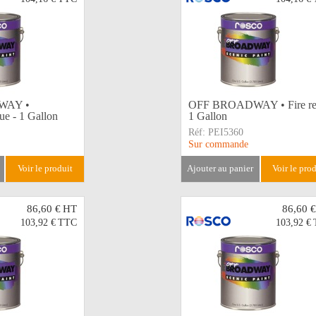
WAY •
OFF BROADWAY • Fire re
ue - 1 Gallon
1 Gallon
Réf:
PEI5360
Sur commande
voir le produit
ajouter au panier
voir le pro
86,60 €
HT
86,60 €
103,92 €
TTC
103,92 €