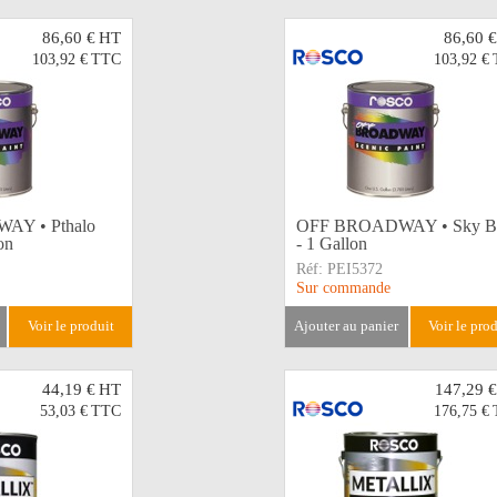
86,60 €
HT
86,60 €
103,92 €
TTC
103,92 €
Y • Pthalo
OFF BROADWAY • Sky B
on
- 1 Gallon
Réf:
PEI5372
Sur commande
voir le produit
ajouter au panier
voir le pro
44,19 €
HT
147,29 €
53,03 €
TTC
176,75 €