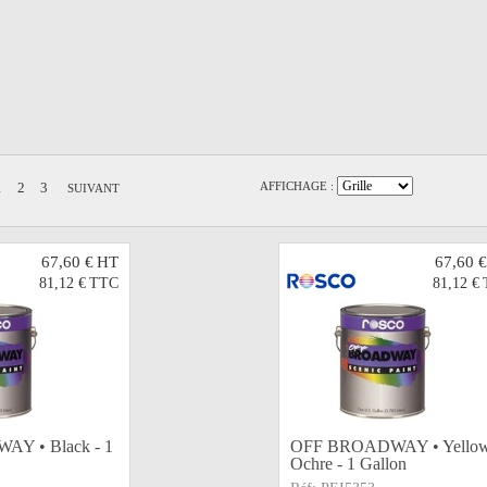
1
2
3
AFFICHAGE :
SUIVANT
67,60 €
HT
67,60 €
81,12 €
TTC
81,12 €
Y • Black - 1
OFF BROADWAY • Yello
Ochre - 1 Gallon