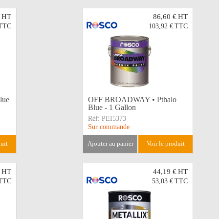
HT
86,60 €
HT
TTC
103,92 €
TTC
lue
OFF BROADWAY • Pthalo
Blue - 1 Gallon
Réf:
PEI5373
Sur commande
duit
ajouter au panier
voir le produit
HT
44,19 €
HT
TTC
53,03 €
TTC