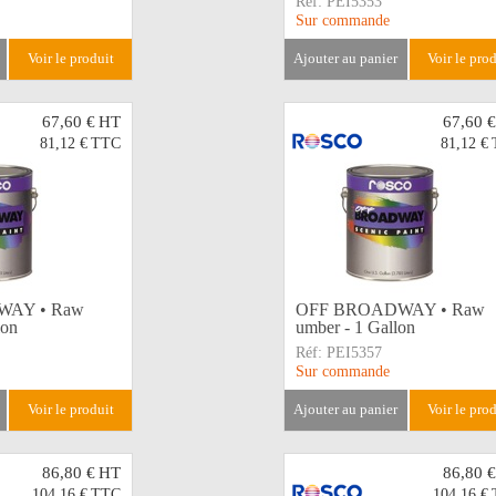
Réf:
PEI5353
Sur commande
voir le produit
ajouter au panier
voir le pro
67,60 €
HT
67,60 €
81,12 €
TTC
81,12 €
AY • Raw
OFF BROADWAY • Raw
lon
umber - 1 Gallon
Réf:
PEI5357
Sur commande
voir le produit
ajouter au panier
voir le pro
86,80 €
HT
86,80 €
104,16 €
TTC
104,16 €