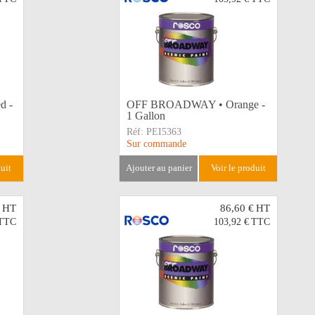
d -
OFF BROADWAY • Orange -
1 Gallon
Réf:
PEI5363
Sur commande
duit
ajouter au panier
voir le produit
HT
86,60 €
HT
TTC
103,92 €
TTC