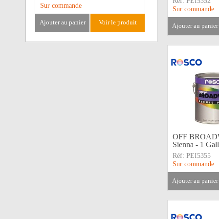
Réf:
PEI5352
Sur commande
Sur commande
ajouter au panier
voir le produit
ajouter au panier
OFF BROADW
Sienna - 1 Gal
Réf:
PEI5355
Sur commande
ajouter au panier