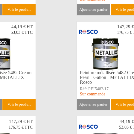
voir le produit
ajouter au panier
voir le pro
44,19 €
HT
147,29 €
53,03 €
TTC
176,75 €
lisée 5482 Cream
Peinture métallisée 5482 Cr
t - METALLIX
Pearl - Gallon - METALLI
Rosco
5
Réf:
PEI5482/17
Sur commande
voir le produit
ajouter au panier
voir le pro
147,29 €
HT
44,19 €
176,75 €
TTC
53,03 €