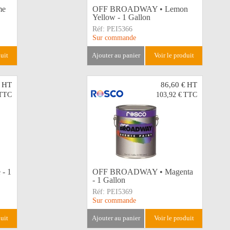
me
OFF BROADWAY • Lemon
Yellow - 1 Gallon
Réf:
PEI5366
Sur commande
duit
ajouter au panier
voir le produit
HT
86,60 €
HT
TTC
103,92 €
TTC
- 1
OFF BROADWAY • Magenta
- 1 Gallon
Réf:
PEI5369
Sur commande
duit
ajouter au panier
voir le produit