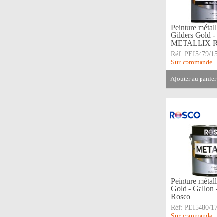
Peinture métal
Gilders Gold -
METALLIX R
Réf:
PEI5479/1
Sur commande
ajouter au panier
Peinture métall
Gold - Gallo
Rosco
Réf:
PEI5480/1
Sur commande