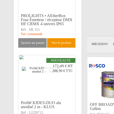
PROLIGHTS • AEtherBox
Four Émetteur / récepteur DMX
HF CRMX 4 univers IP65
Réf :
ML355
Sur commande
ajouter au panier
voir le produit
PRÉCÉDENT
NOUVEAUTÉ
172,49 €
HT
206,99 €
TTC
Profilé KIDES-DUO alu
OFF BROADWA
anodisé 2 m - KLUS
Gallon
Réf :
LED9712