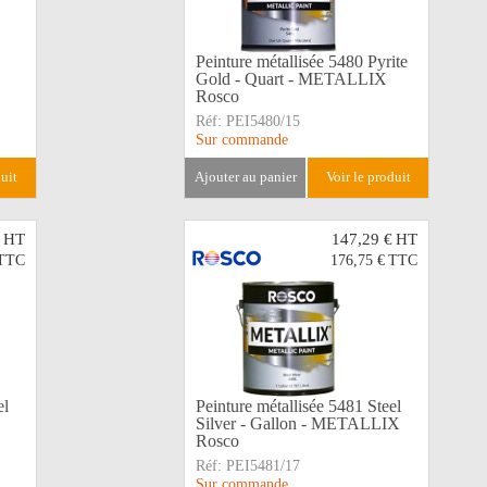
Peinture métallisée 5480 Pyrite
Gold - Quart - METALLIX
Rosco
Réf:
PEI5480/15
Sur commande
duit
ajouter au panier
voir le produit
HT
147,29 €
HT
TTC
176,75 €
TTC
el
Peinture métallisée 5481 Steel
Silver - Gallon - METALLIX
Rosco
Réf:
PEI5481/17
Sur commande