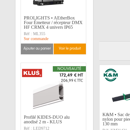
PROLIGHTS • AEtherBox
Four Émetteur / récepteur DMX
HF CRMX 4 univers IP65
Réf :
ML355
Sur commande
ajouter au panier
voir le produit
NOUVEAUTÉ
172,49 €
HT
206,99 €
TTC
K&M • Sac de 
Profilé KIDES-DUO alu
nylon pour pie
anodisé 2 m - KLUS
130 mm
Réf :
LED9712