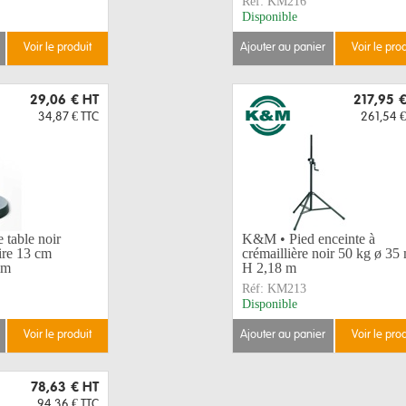
Réf:
KM216
Disponible
voir le produit
ajouter au panier
voir le pro
29,06 €
HT
217,95 
34,87 €
TTC
261,54 €
table noir
K&M • Pied enceinte à
ire 13 cm
crémaillière noir 50 kg ø 3
mm
H 2,18 m
Réf:
KM213
Disponible
voir le produit
ajouter au panier
voir le pro
78,63 €
HT
94,36 €
TTC