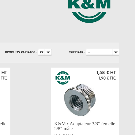
PRODUITS PAR PAGE :
TRIER PAR :
99
--
€
HT
1,58 €
HT
TTC
1,90 €
TTC
lle
K&M • Adaptateur 3/8" femelle
5/8" mâle