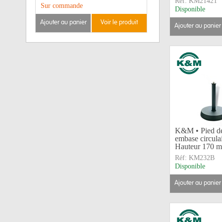
Réf:
KM21421
Sur commande
Disponible
ajouter au panier
voir le produit
ajouter au panier
K&M • Pied de 
embase circula
Hauteur 170 
Réf:
KM232B
Disponible
ajouter au panier