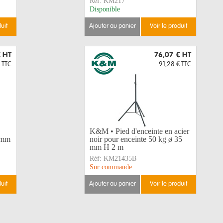
Réf:
KM217
Disponible
duit
ajouter au panier
voir le produit
€
HT
76,07 €
HT
TTC
91,28 €
TTC
K&M • Pied d'enceinte en acier
5 mm
noir pour enceinte 50 kg ø 35
mm H 2 m
Réf:
KM21435B
Sur commande
duit
ajouter au panier
voir le produit