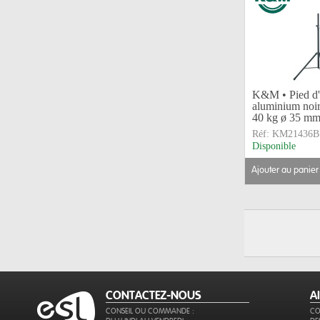
K&M • Pied d'
aluminium noir
40 kg ø 35 m
Réf:
KM21436B
Disponible
ajouter au panier
CONTACTEZ-NOUS
A
CONSEIL OU COMMANDE :
CO