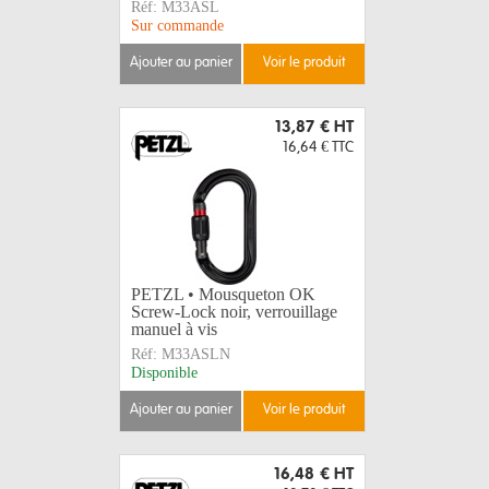
Réf:
M33ASL
Sur commande
ajouter au panier
voir le produit
13,87 €
HT
16,64 €
TTC
PETZL • Mousqueton OK
Screw-Lock noir, verrouillage
manuel à vis
Réf:
M33ASLN
Disponible
ajouter au panier
voir le produit
16,48 €
HT