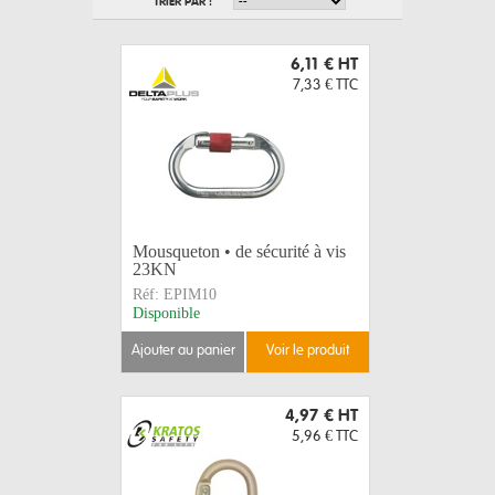
TRIER PAR :
6,11 €
HT
7,33 €
TTC
Mousqueton • de sécurité à vis
23KN
Réf:
EPIM10
Disponible
ajouter au panier
voir le produit
4,97 €
HT
5,96 €
TTC