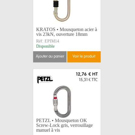
KRATOS • Mousqueton acier à
vis 23kN, ouverture 18mm
Réf:
EPIM14
Disponible
ajouter au panier
voir le produit
12,76 €
HT
15,31 €
TTC
PETZL • Mousqueton OK
Screw-Lock gris, verrouillage
manuel à vis