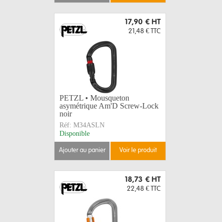
17,90 €
HT
21,48 €
TTC
PETZL • Mousqueton
asymétrique Am'D Screw-Lock
noir
Réf:
M34ASLN
Disponible
ajouter au panier
voir le produit
18,73 €
HT
22,48 €
TTC