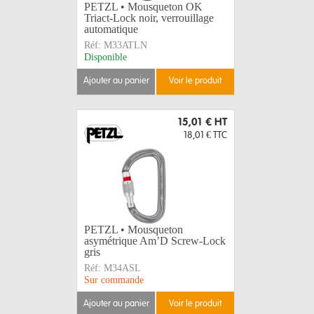
PETZL • Mousqueton OK
Triact-Lock noir, verrouillage
automatique
Réf:
M33ATLN
Disponible
ajouter au panier
voir le produit
15,01 €
HT
18,01 €
TTC
PETZL • Mousqueton
asymétrique Am’D Screw-Lock
gris
Réf:
M34ASL
Sur commande
ajouter au panier
voir le produit