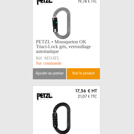
19,78 €
TTC
PETZL • Mousqueton OK
Triact-Lock gris, verrouillage
automatique
Réf:
M33ATL
Sur commande
ajouter au panier
voir le produit
17,56 €
HT
21,07 €
TTC