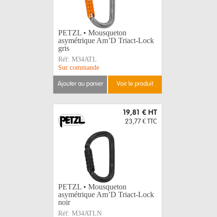
PETZL • Mousqueton
asymétrique Am’D Triact-Lock
gris
Réf:
M34ATL
Sur commande
ajouter au panier
voir le produit
19,81 €
HT
23,77 €
TTC
PETZL • Mousqueton
asymétrique Am’D Triact-Lock
noir
Réf:
M34ATLN