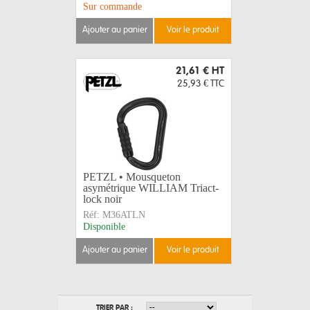
Sur commande
ajouter au panier
voir le produit
21,61 €
HT
25,93 €
TTC
PETZL • Mousqueton
asymétrique WILLIAM Triact-
lock noir
Réf:
M36ATLN
Disponible
ajouter au panier
voir le produit
TRIER PAR :