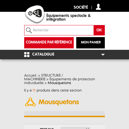
SOCIÉTÉ
Équipements spectacle &
intégration
COMMANDE PAR RÉFÉRENCE
MON PANIER
+
CATALOGUE
Accueil
>
STRUCTURE /
MACHINERIE
>
Équipements de protection
individuelle
>
Mousquetons
Il y a
11
produits dans cette section
Mousquetons