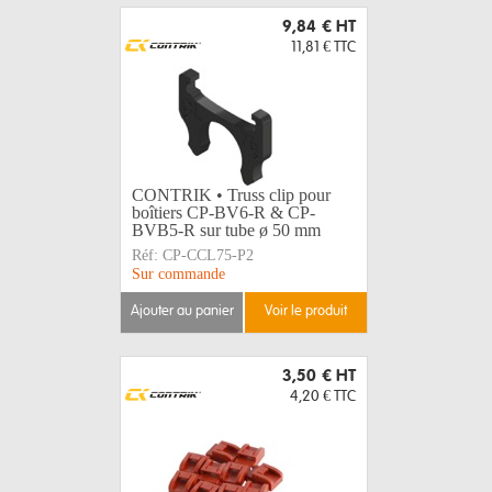
9,84 €
HT
11,81 €
TTC
CONTRIK • Truss clip pour
boîtiers CP-BV6-R & CP-
BVB5-R sur tube ø 50 mm
Réf:
CP-CCL75-P2
Sur commande
ajouter au panier
voir le produit
3,50 €
HT
4,20 €
TTC