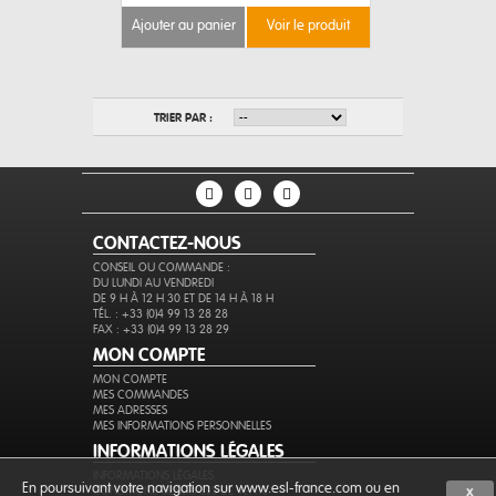
ajouter au panier
voir le produit
TRIER PAR :
CONTACTEZ-NOUS
CONSEIL OU COMMANDE :
DU LUNDI AU VENDREDI
DE 9 H À 12 H 30 ET DE 14 H À 18 H
TÉL. : +33 (0)4 99 13 28 28
FAX : +33 (0)4 99 13 28 29
MON COMPTE
MON COMPTE
MES COMMANDES
MES ADRESSES
MES INFORMATIONS PERSONNELLES
INFORMATIONS LÉGALES
INFORMATIONS LÉGALES
En poursuivant votre navigation sur www.esl-france.com ou en
CONDITIONS GÉNÉRALES DE VENTE
X