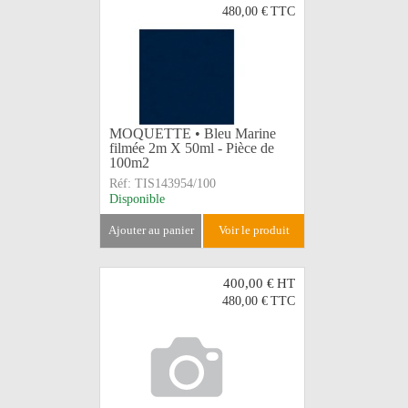
480,00 €
TTC
MOQUETTE • Bleu Marine
filmée 2m X 50ml - Pièce de
100m2
Réf:
TIS143954/100
Disponible
ajouter au panier
voir le produit
400,00 €
HT
480,00 €
TTC