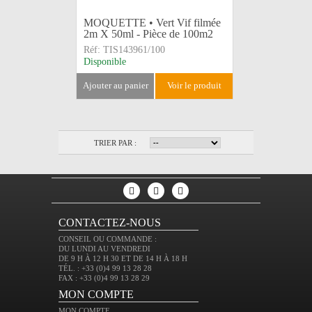
MOQUETTE • Vert Vif filmée
2m X 50ml - Pièce de 100m2
Réf:
TIS143961/100
Disponible
ajouter au panier
voir le produit
TRIER PAR :
CONTACTEZ-NOUS
CONSEIL OU COMMANDE :
DU LUNDI AU VENDREDI
DE 9 H À 12 H 30 ET DE 14 H À 18 H
TÉL. : +33 (0)4 99 13 28 28
FAX : +33 (0)4 99 13 28 29
MON COMPTE
MON COMPTE