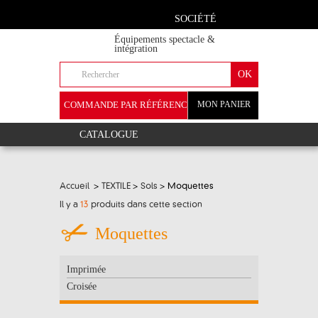
SOCIÉTÉ
Équipements spectacle &
intégration
COMMANDE PAR RÉFÉRENCE
MON PANIER
+
CATALOGUE
Accueil
>
TEXTILE
>
Sols
>
Moquettes
Il y a
13
produits dans cette section
Moquettes
Imprimée
Croisée