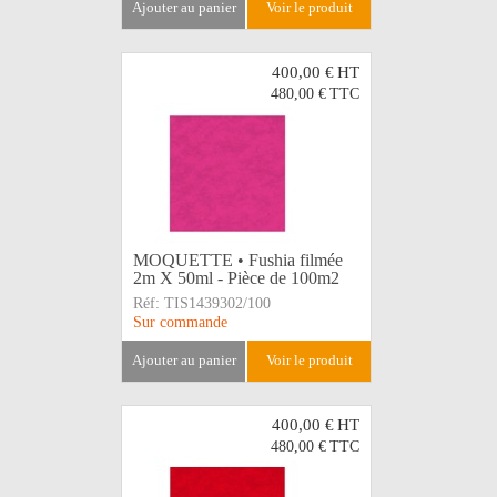
ajouter au panier
voir le produit
400,00 €
HT
480,00 €
TTC
MOQUETTE • Fushia filmée
2m X 50ml - Pièce de 100m2
Réf:
TIS1439302/100
Sur commande
ajouter au panier
voir le produit
400,00 €
HT
480,00 €
TTC