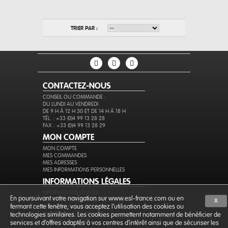
TRIER PAR :
CONTACTEZ-NOUS
CONSEIL OU COMMANDE :
DU LUNDI AU VENDREDI
DE 9 H À 12 H 30 ET DE 14 H À 18 H
TÉL. : +33 (0)4 99 13 28 28
FAX : +33 (0)4 99 13 28 29
MON COMPTE
MON COMPTE
MES COMMANDES
MES ADRESSES
MES INFORMATIONS PERSONNELLES
INFORMATIONS LÉGALES
INFORMATIONS LÉGALES
En poursuivant votre navigation sur www.esl-france.com ou en
CONDITIONS GÉNÉRALES DE VENTE
X
fermant cette fenêtre, vous acceptez l’utilisation des cookies ou
PROTECTION DES DONNÉES
EXPÉDITION ET RETOURS
technologies similaires. Les cookies permettent notamment de bénéficier de
PAIEMENT SÉCURISÉ
services et d'offres adaptés à vos centres d'intérêt ainsi que de sécuriser les