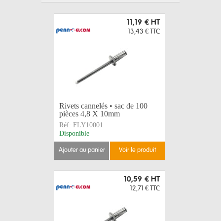
11,19 €
HT
13,43 €
TTC
Rivets cannelés • sac de 100
pièces 4,8 X 10mm
Réf:
FLY10001
Disponible
ajouter au panier
voir le produit
10,59 €
HT
12,71 €
TTC