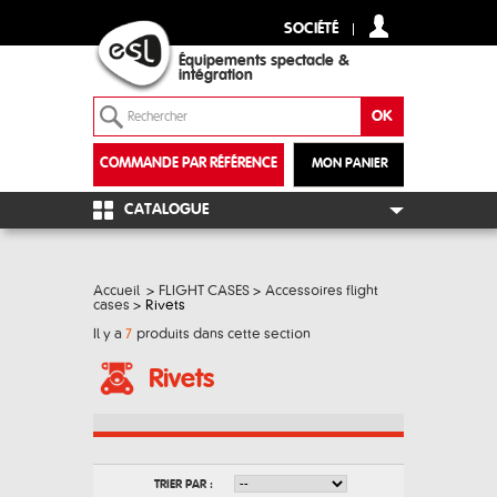
SOCIÉTÉ
Équipements spectacle &
intégration
COMMANDE PAR RÉFÉRENCE
MON PANIER
+
CATALOGUE
Accueil
>
FLIGHT CASES
>
Accessoires flight
cases
>
Rivets
Il y a
7
produits dans cette section
Rivets
TRIER PAR :