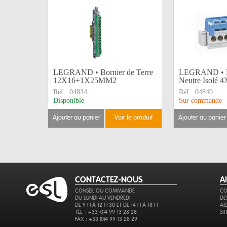
LEGRAND • Bornier de Terre
LEGRAND • B
12X16+1X25MM2
Neutre Isolé
Réf :
04834
Réf :
04840
Disponible
Sur commande
ajouter au panier
voir le produit
ajouter au panier
CONTACTEZ-NOUS
A
CONSEIL OU COMMANDE :
CO
DU LUNDI AU VENDREDI
DE
DE 9 H À 12 H 30 ET DE 14 H À 18 H
AI
TÉL. : +33 (0)4 99 13 28 28
SI
FAX : +33 (0)4 99 13 28 29