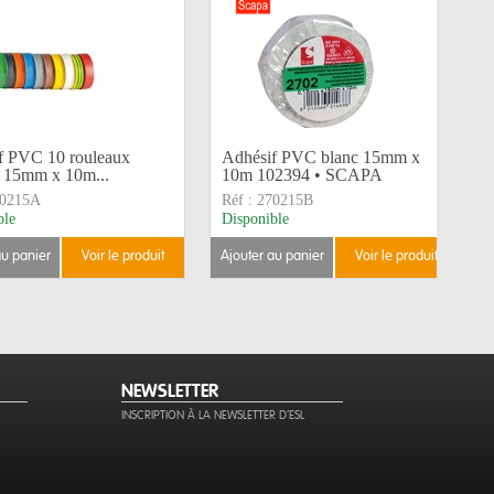
f PVC 10 rouleaux
Adhésif PVC blanc 15mm x
s 15mm x 10m...
10m 102394 • SCAPA
0215A
Réf :
270215B
ble
Disponible
au panier
voir le produit
ajouter au panier
voir le produit
NEWSLETTER
INSCRIPTION À LA NEWSLETTER D'ESL