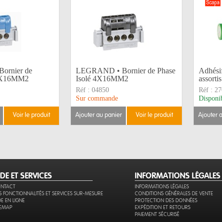
ornier de
LEGRAND • Bornier de Phase
Adhési
 4X16MM2
Isolé 4X16MM2
assorti
Réf :
04850
Réf :
27
Sur commande
Disponi
voir le produit
ajouter au panier
voir le produit
ajouter 
IDE ET SERVICES
INFORMATIONS LÉGALES
NTACT
INFORMATIONS LÉGALES
S FONCTIONNALITÉS ET SERVICES SUR-MESURE
CONDITIONS GÉNÉRALES DE VENTE
DE EN LIGNE
PROTECTION DES DONNÉES
TEMAP
EXPÉDITION ET RETOURS
PAIEMENT SÉCURISÉ