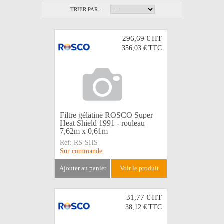
TRIER PAR :
296,69 €
HT
356,03 €
TTC
Filtre gélatine ROSCO Super
Heat Shield 1991 - rouleau
7,62m x 0,61m
Réf:
RS-SHS
Sur commande
ajouter au panier
voir le produit
31,77 €
HT
38,12 €
TTC