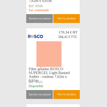
7,62m x 0,61m
Réf:
RS00
Sur commande
ajouter au panier
voir le produit
170,34 €
HT
204,41 €
TTC
Filtre gélatine ROSCO
SUPERGEL Light Bastard
Amber - rouleau 7,62m x
0,61m
Réf:
RS01
Disponible
ajouter au panier
voir le produit