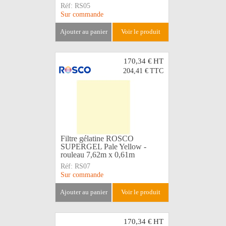
Réf:
RS05
Sur commande
ajouter au panier
voir le produit
170,34 €
HT
204,41 €
TTC
Filtre gélatine ROSCO
SUPERGEL Pale Yellow -
rouleau 7,62m x 0,61m
Réf:
RS07
Sur commande
ajouter au panier
voir le produit
170,34 €
HT