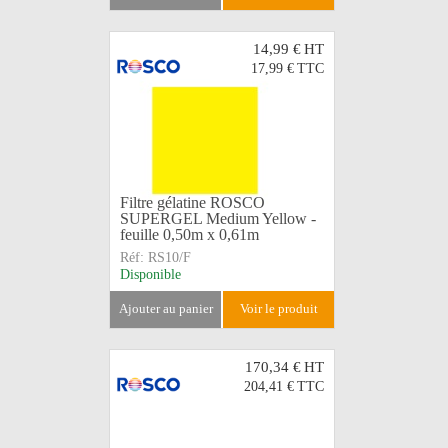
14,99 €
HT
17,99 €
TTC
Filtre gélatine ROSCO
SUPERGEL Medium Yellow -
feuille 0,50m x 0,61m
Réf:
RS10/F
Disponible
ajouter au panier
voir le produit
170,34 €
HT
204,41 €
TTC