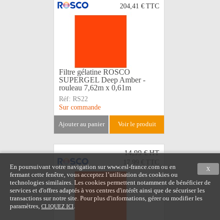
204,41 €
TTC
Filtre gélatine ROSCO
SUPERGEL Deep Amber -
rouleau 7,62m x 0,61m
Réf:
RS22
Sur commande
ajouter au panier
voir le produit
14,99 €
HT
17,99 €
TTC
En poursuivant votre navigation sur www.esl-france.com ou en
X
fermant cette fenêtre, vous acceptez l’utilisation des cookies ou
technologies similaires. Les cookies permettent notamment de bénéficier de
services et d'offres adaptés à vos centres d'intérêt ainsi que de sécuriser les
transactions sur notre site. Pour plus d'informations, gérer ou modifier les
paramètres,
.
CLIQUEZ ICI