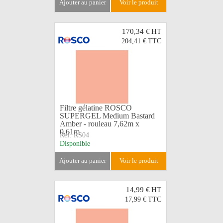
ajouter au panier
voir le produit
170,34 €
HT
204,41 €
TTC
Filtre gélatine ROSCO
SUPERGEL Medium Bastard
Amber - rouleau 7,62m x
0,61m
Réf:
RS04
Disponible
ajouter au panier
voir le produit
14,99 €
HT
17,99 €
TTC