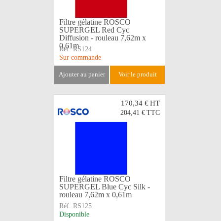
Filtre gélatine ROSCO
SUPERGEL Red Cyc
Diffusion - rouleau 7,62m x
0,61m
Réf:
RS124
Sur commande
ajouter au panier
voir le produit
170,34 €
HT
204,41 €
TTC
Filtre gélatine ROSCO
SUPERGEL Blue Cyc Silk -
rouleau 7,62m x 0,61m
Réf:
RS125
Disponible