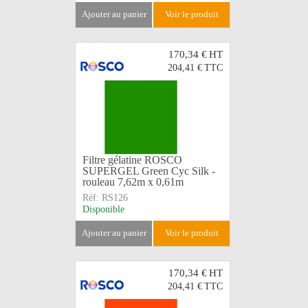
ajouter au panier
voir le produit
170,34 €
HT
204,41 €
TTC
Filtre gélatine ROSCO
SUPERGEL Green Cyc Silk -
rouleau 7,62m x 0,61m
Réf:
RS126
Disponible
ajouter au panier
voir le produit
170,34 €
HT
204,41 €
TTC