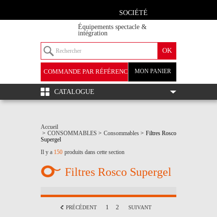
SOCIÉTÉ
Équipements spectacle &
intégration
COMMANDE PAR RÉFÉRENCE
MON PANIER
+
CATALOGUE
Accueil
>
CONSOMMABLES
>
Consommables
>
Filtres Rosco
Supergel
Il y a
150
produits dans cette section
Filtres Rosco Supergel
1
2
PRÉCÉDENT
SUIVANT