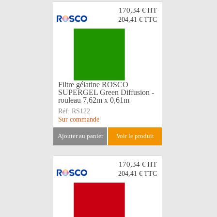
170,34 €
HT
204,41 €
TTC
Filtre gélatine ROSCO
SUPERGEL Green Diffusion -
rouleau 7,62m x 0,61m
Réf:
RS122
Sur commande
ajouter au panier
voir le produit
170,34 €
HT
204,41 €
TTC