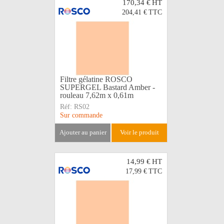
170,34 €
HT
204,41 €
TTC
Filtre gélatine ROSCO
SUPERGEL Bastard Amber -
rouleau 7,62m x 0,61m
Réf:
RS02
Sur commande
ajouter au panier
voir le produit
14,99 €
HT
17,99 €
TTC