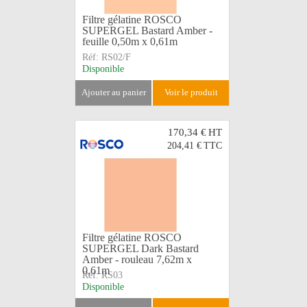
Filtre gélatine ROSCO
SUPERGEL Bastard Amber -
feuille 0,50m x 0,61m
Réf:
RS02/F
Disponible
ajouter au panier
voir le produit
170,34 €
HT
204,41 €
TTC
Filtre gélatine ROSCO
SUPERGEL Dark Bastard
Amber - rouleau 7,62m x
0,61m
Réf:
RS03
Disponible