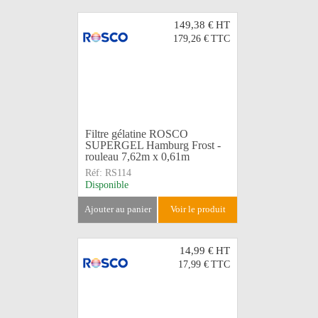
149,38 €
HT
179,26 €
TTC
Filtre gélatine ROSCO
SUPERGEL Hamburg Frost -
rouleau 7,62m x 0,61m
Réf:
RS114
Disponible
ajouter au panier
voir le produit
14,99 €
HT
17,99 €
TTC