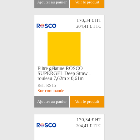
ajouter au panier
voir le produit
170,34 €
HT
204,41 €
TTC
Filtre gélatine ROSCO
SUPERGEL Deep Straw -
rouleau 7,62m x 0,61m
Réf:
RS15
Sur commande
ajouter au panier
voir le produit
170,34 €
HT
204,41 €
TTC