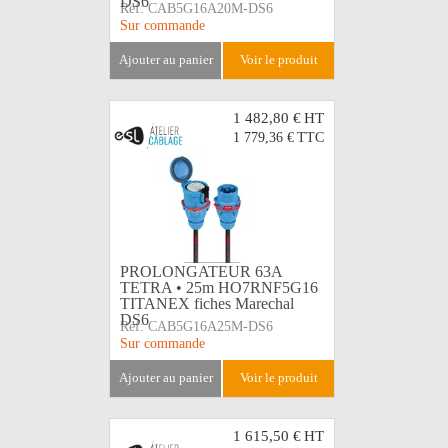
DS6
Réf:
CAB5G16A20M-DS6
Sur commande
ajouter au panier
voir le produit
1 482,80 €
HT
1 779,36 €
TTC
PROLONGATEUR 63A
TETRA • 25m HO7RNF5G16
TITANEX fiches Marechal
DS6
Réf:
CAB5G16A25M-DS6
Sur commande
ajouter au panier
voir le produit
1 615,50 €
HT