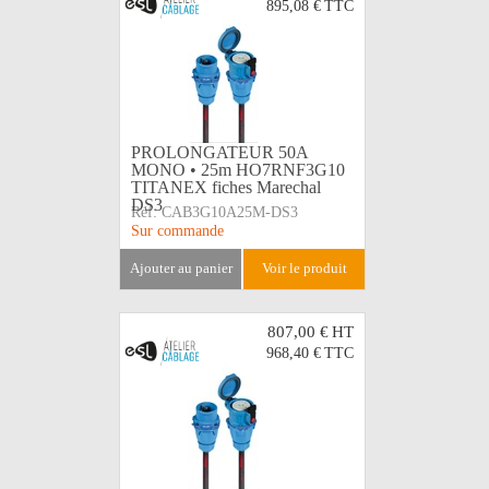
895,08 €
TTC
PROLONGATEUR 50A
MONO • 25m HO7RNF3G10
TITANEX fiches Marechal
DS3
Réf:
CAB3G10A25M-DS3
Sur commande
ajouter au panier
voir le produit
807,00 €
HT
968,40 €
TTC