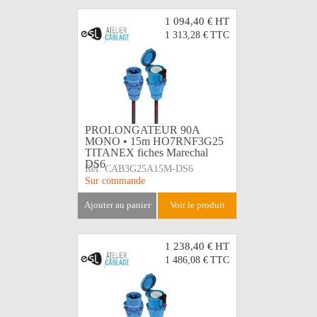
1 094,40 €
HT
1 313,28 €
TTC
PROLONGATEUR 90A
MONO • 15m HO7RNF3G25
TITANEX fiches Marechal
DS6
Réf:
CAB3G25A15M-DS6
Sur commande
ajouter au panier
voir le produit
1 238,40 €
HT
1 486,08 €
TTC