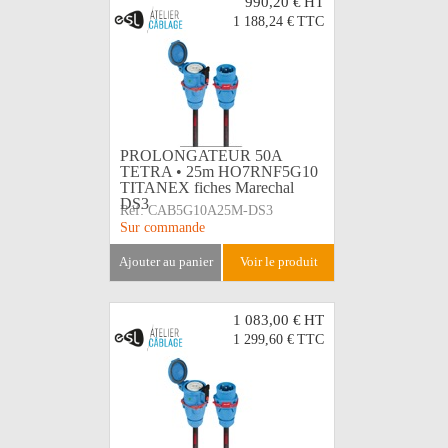
990,20 €
HT
1 188,24 €
TTC
PROLONGATEUR 50A
TETRA • 25m HO7RNF5G10
TITANEX fiches Marechal
DS3
Réf:
CAB5G10A25M-DS3
Sur commande
ajouter au panier
voir le produit
1 083,00 €
HT
1 299,60 €
TTC