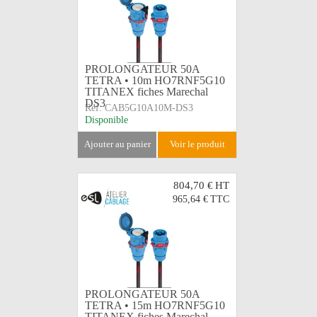
PROLONGATEUR 50A
TETRA • 10m HO7RNF5G10
TITANEX fiches Marechal
DS3
Réf:
CAB5G10A10M-DS3
Disponible
ajouter au panier
voir le produit
804,70 €
HT
965,64 €
TTC
PROLONGATEUR 50A
TETRA • 15m HO7RNF5G10
TITANEX fiches Marechal