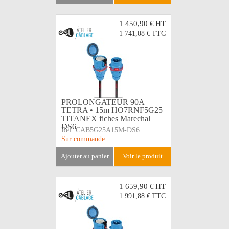
1 450,90 €
HT
1 741,08 €
TTC
PROLONGATEUR 90A
TETRA • 15m HO7RNF5G25
TITANEX fiches Marechal
DS6
Réf:
CAB5G25A15M-DS6
Sur commande
ajouter au panier
voir le produit
1 659,90 €
HT
1 991,88 €
TTC