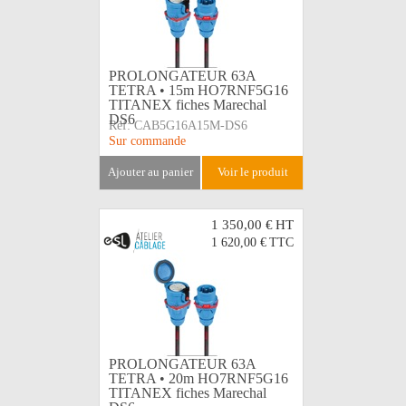
PROLONGATEUR 63A
TETRA • 15m HO7RNF5G16
TITANEX fiches Marechal
DS6
Réf:
CAB5G16A15M-DS6
Sur commande
ajouter au panier
voir le produit
1 350,00 €
HT
1 620,00 €
TTC
PROLONGATEUR 63A
TETRA • 20m HO7RNF5G16
TITANEX fiches Marechal