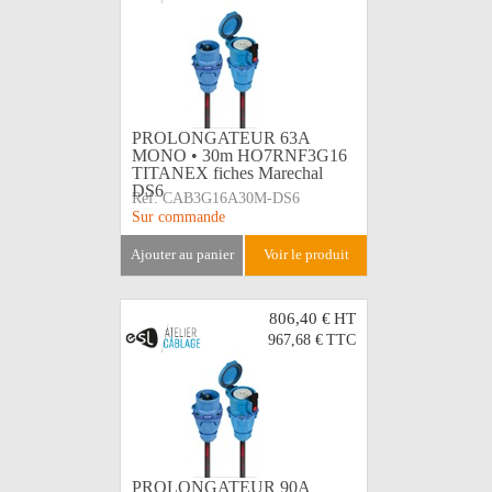
PROLONGATEUR 63A
MONO • 30m HO7RNF3G16
TITANEX fiches Marechal
DS6
Réf:
CAB3G16A30M-DS6
Sur commande
ajouter au panier
voir le produit
806,40 €
HT
967,68 €
TTC
PROLONGATEUR 90A