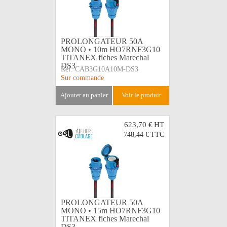
PROLONGATEUR 50A
MONO • 10m HO7RNF3G10
TITANEX fiches Marechal
DS3
Réf:
CAB3G10A10M-DS3
Sur commande
ajouter au panier
voir le produit
623,70 €
HT
748,44 €
TTC
PROLONGATEUR 50A
MONO • 15m HO7RNF3G10
TITANEX fiches Marechal
DS3