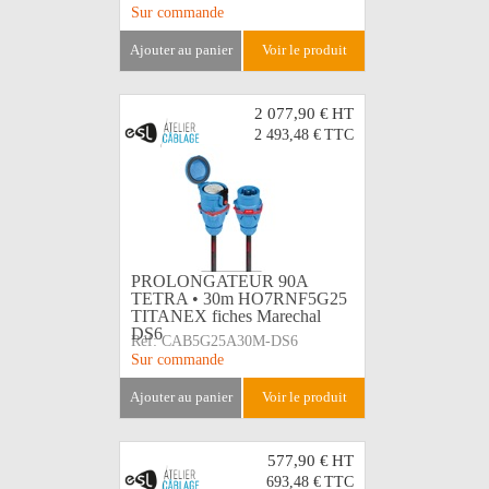
Sur commande
ajouter au panier
voir le produit
2 077,90 €
HT
2 493,48 €
TTC
PROLONGATEUR 90A
TETRA • 30m HO7RNF5G25
TITANEX fiches Marechal
DS6
Réf:
CAB5G25A30M-DS6
Sur commande
ajouter au panier
voir le produit
577,90 €
HT
693,48 €
TTC