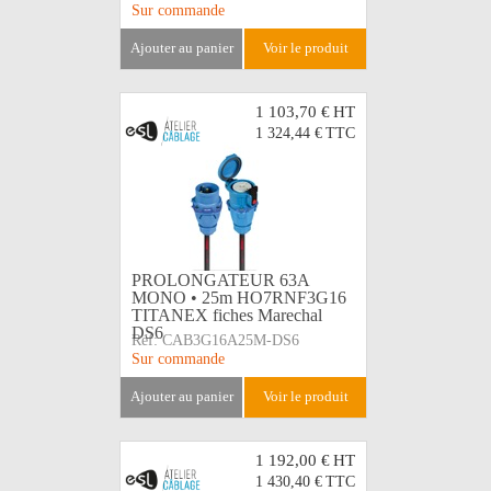
Sur commande
ajouter au panier
voir le produit
1 103,70 €
HT
1 324,44 €
TTC
PROLONGATEUR 63A
MONO • 25m HO7RNF3G16
TITANEX fiches Marechal
DS6
Réf:
CAB3G16A25M-DS6
Sur commande
ajouter au panier
voir le produit
1 192,00 €
HT
1 430,40 €
TTC