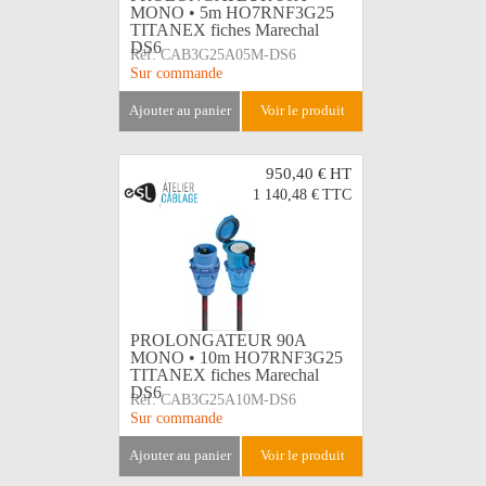
MONO • 5m HO7RNF3G25
TITANEX fiches Marechal
DS6
Réf:
CAB3G25A05M-DS6
Sur commande
ajouter au panier
voir le produit
950,40 €
HT
1 140,48 €
TTC
PROLONGATEUR 90A
MONO • 10m HO7RNF3G25
TITANEX fiches Marechal
DS6
Réf:
CAB3G25A10M-DS6
Sur commande
ajouter au panier
voir le produit