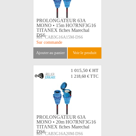
PROLONGATEUR 63A
MONO • 15m HO7RNF3G16
TITANEX fiches Marechal
DS6
Réf:
CAB3G16A15M-DS6
Sur commande
ajouter au panier
voir le produit
1 015,50 €
HT
1 218,60 €
TTC
PROLONGATEUR 63A
MONO • 20m HO7RNF3G16
TITANEX fiches Marechal
DS6
Réf:
CAB3G16A20M-DS6