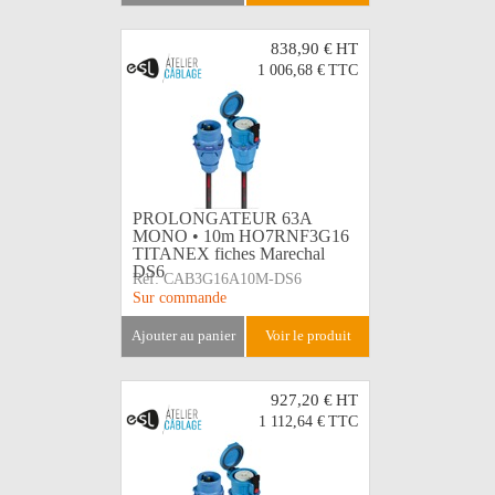
838,90 €
HT
1 006,68 €
TTC
PROLONGATEUR 63A
MONO • 10m HO7RNF3G16
TITANEX fiches Marechal
DS6
Réf:
CAB3G16A10M-DS6
Sur commande
ajouter au panier
voir le produit
927,20 €
HT
1 112,64 €
TTC