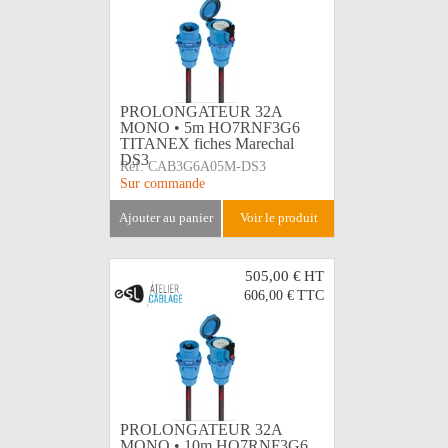
PROLONGATEUR 32A
MONO • 5m HO7RNF3G6
TITANEX fiches Marechal
DS3
Réf:
CAB3G6A05M-DS3
Sur commande
ajouter au panier
voir le produit
505,00 €
HT
606,00 €
TTC
PROLONGATEUR 32A
MONO • 10m HO7RNF3G6