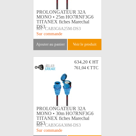
PROLONGATEUR 32A
MONO • 25m HO7RNF3G6
TITANEX fiches Marechal
DS3
Réf:
CAB3G6A25M-DS3
Sur commande
ajouter au panier
voir le produit
634,20 €
HT
761,04 €
TTC
PROLONGATEUR 32A
MONO • 30m HO7RNF3G6
TITANEX fiches Marechal
DS3
Réf:
CAB3G6A30M-DS3
Sur commande