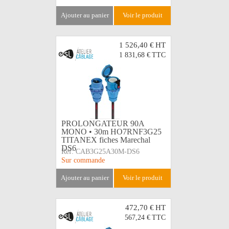
ajouter au panier
voir le produit
1 526,40 €
HT
1 831,68 €
TTC
PROLONGATEUR 90A
MONO • 30m HO7RNF3G25
TITANEX fiches Marechal
DS6
Réf:
CAB3G25A30M-DS6
Sur commande
ajouter au panier
voir le produit
472,70 €
HT
567,24 €
TTC