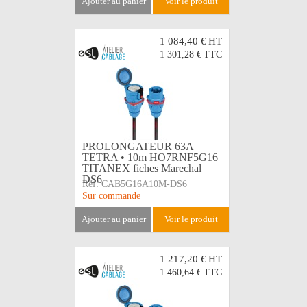
ajouter au panier
voir le produit
1 084,40 €
HT
1 301,28 €
TTC
PROLONGATEUR 63A
TETRA • 10m HO7RNF5G16
TITANEX fiches Marechal
DS6
Réf:
CAB5G16A10M-DS6
Sur commande
ajouter au panier
voir le produit
1 217,20 €
HT
1 460,64 €
TTC