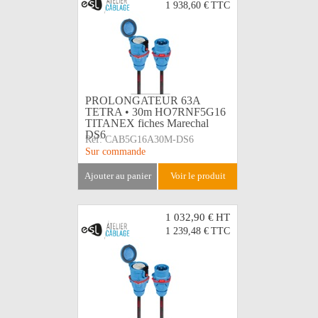
1 938,60 €
TTC
PROLONGATEUR 63A
TETRA • 30m HO7RNF5G16
TITANEX fiches Marechal
DS6
Réf:
CAB5G16A30M-DS6
Sur commande
ajouter au panier
voir le produit
1 032,90 €
HT
1 239,48 €
TTC