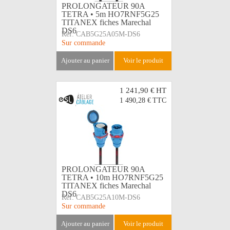
PROLONGATEUR 90A
TETRA • 5m HO7RNF5G25
TITANEX fiches Marechal
DS6
Réf:
CAB5G25A05M-DS6
Sur commande
ajouter au panier
voir le produit
1 241,90 €
HT
1 490,28 €
TTC
PROLONGATEUR 90A
TETRA • 10m HO7RNF5G25
TITANEX fiches Marechal
DS6
Réf:
CAB5G25A10M-DS6
Sur commande
ajouter au panier
voir le produit