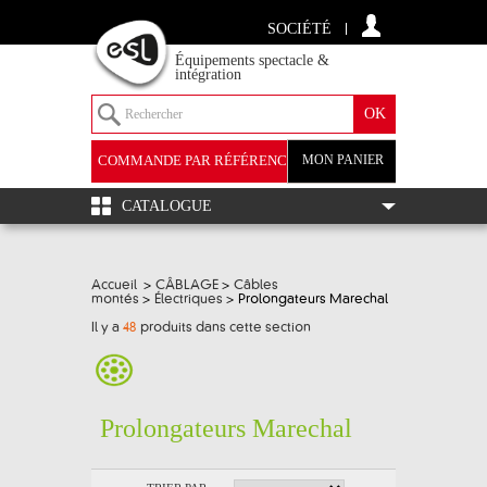
SOCIÉTÉ
Équipements spectacle &
intégration
COMMANDE PAR RÉFÉRENCE
MON PANIER
+
CATALOGUE
Accueil
>
CÂBLAGE
>
Câbles
montés
>
Électriques
>
Prolongateurs Marechal
Il y a
48
produits dans cette section
Prolongateurs Marechal