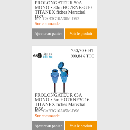
PROLONGATEUR 50A
MONO • 30m HO7RNF3G10
TITANEX fiches Marechal
DS3
Réf:
CAB3G10A30M-DS3
Sur commande
ajouter au panier
voir le produit
750,70 €
HT
900,84 €
TTC
PROLONGATEUR 63A
MONO • 5m HO7RNF3G16
TITANEX fiches Marechal
DS6
Réf:
CAB3G16A05M-DS6
Sur commande
ajouter au panier
voir le produit