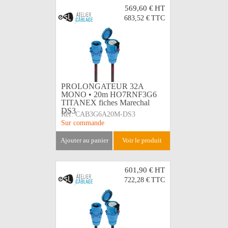
569,60 €
HT
683,52 €
TTC
PROLONGATEUR 32A
MONO • 20m HO7RNF3G6
TITANEX fiches Marechal
DS3
Réf:
CAB3G6A20M-DS3
Sur commande
ajouter au panier
voir le produit
601,90 €
HT
722,28 €
TTC