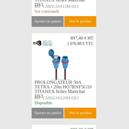
DS3
Réf:
CAB5G10A15M-DS3
Sur commande
ajouter au panier
voir le produit
897,40 €
HT
1 076,88 €
TTC
PROLONGATEUR 50A
TETRA • 20m HO7RNF5G10
TITANEX fiches Marechal
DS3
Réf:
CAB5G10A20M-DS3
Disponible
ajouter au panier
voir le produit