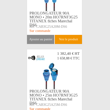
PROLONGATEUR 90A
MONO • 20m HO7RNF3G25
TITANEX fiches Marechal
DS6
Réf:
CAB3G25A20M-DS6
Sur commande
ajouter au panier
voir le produit
1 382,40 €
HT
1 658,88 €
TTC
PROLONGATEUR 90A
MONO • 25m HO7RNF3G25
TITANEX fiches Marechal
DS6
Réf:
CAB3G25A25M-DS6
Sur commande