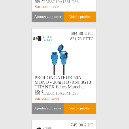
Réf:
CAB3G10A15M-DS3
Sur commande
ajouter au panier
voir le produit
684,80 €
HT
821,76 €
TTC
PROLONGATEUR 50A
MONO • 20m HO7RNF3G10
TITANEX fiches Marechal
DS3
Réf:
CAB3G10A20M-DS3
Sur commande
ajouter au panier
voir le produit
745,90 €
HT