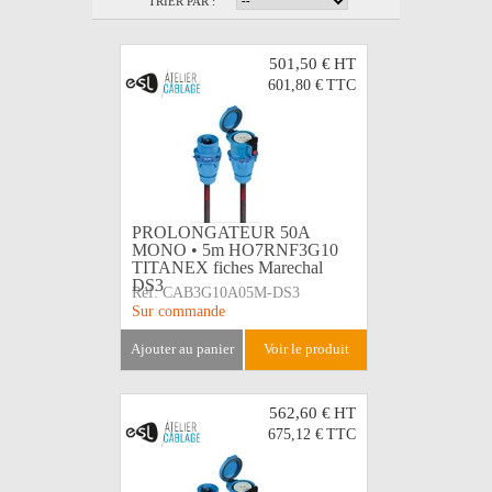
TRIER PAR :
501,50 €
HT
601,80 €
TTC
PROLONGATEUR 50A
MONO • 5m HO7RNF3G10
TITANEX fiches Marechal
DS3
Réf:
CAB3G10A05M-DS3
Sur commande
ajouter au panier
voir le produit
562,60 €
HT
675,12 €
TTC