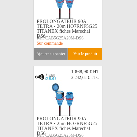
PROLONGATEUR 90A
TETRA • 20m HO7RNF5G25
TITANEX fiches Marechal
DS6
Réf:
CAB5G25A20M-DS6
Sur commande
ajouter au panier
voir le produit
1 868,90 €
HT
2 242,68 €
TTC
PROLONGATEUR 90A
TETRA • 25m HO7RNF5G25
TITANEX fiches Marechal
DS6
Réf:
CAB5G25A25M-DS6