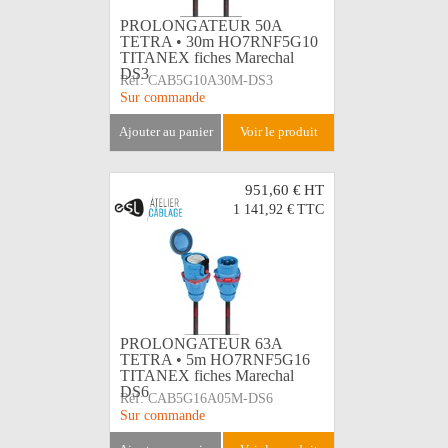
PROLONGATEUR 50A
TETRA • 30m HO7RNF5G10
TITANEX fiches Marechal
DS3
Réf:
CAB5G10A30M-DS3
Sur commande
ajouter au panier
voir le produit
951,60 €
HT
1 141,92 €
TTC
PROLONGATEUR 63A
TETRA • 5m HO7RNF5G16
TITANEX fiches Marechal
DS6
Réf:
CAB5G16A05M-DS6
Sur commande