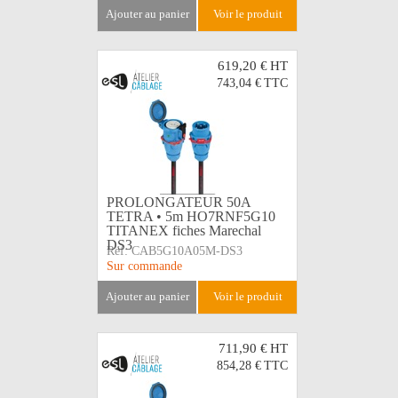
ajouter au panier
voir le produit
619,20 €
HT
743,04 €
TTC
PROLONGATEUR 50A
TETRA • 5m HO7RNF5G10
TITANEX fiches Marechal
DS3
Réf:
CAB5G10A05M-DS3
Sur commande
ajouter au panier
voir le produit
711,90 €
HT
854,28 €
TTC