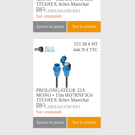
TITANEX fiches Marechal
DS3
Réf:
CAB3G6A10M-DS3
Sur commande
ajouter au panier
voir le produit
537,30 €
HT
644,76 €
TTC
PROLONGATEUR 32A
MONO • 15m HO7RNF3G6
TITANEX fiches Marechal
DS3
Réf:
CAB3G6A15M-DS3
Sur commande
ajouter au panier
voir le produit