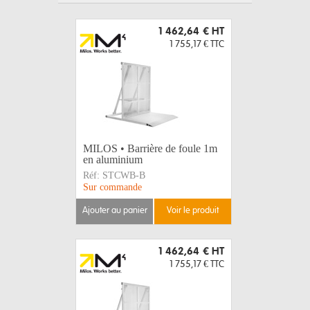
1 462,64 €
HT
1 755,17 €
TTC
MILOS • Barrière de foule 1m
en aluminium
Réf:
STCWB-B
Sur commande
ajouter au panier
voir le produit
1 462,64 €
HT
1 755,17 €
TTC