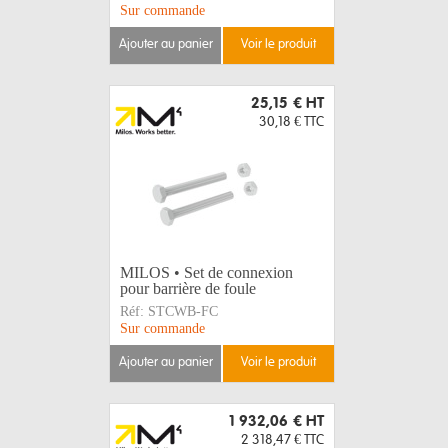
Sur commande
ajouter au panier
voir le produit
25,15 €
HT
30,18 €
TTC
MILOS • Set de connexion
pour barrière de foule
Réf:
STCWB-FC
Sur commande
ajouter au panier
voir le produit
1 932,06 €
HT
2 318,47 €
TTC