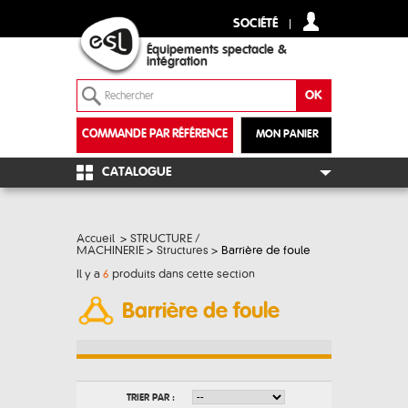
SOCIÉTÉ
Équipements spectacle &
intégration
COMMANDE PAR RÉFÉRENCE
MON PANIER
+
CATALOGUE
Accueil
>
STRUCTURE /
MACHINERIE
>
Structures
>
Barrière de foule
Il y a
6
produits dans cette section
Barrière de foule
TRIER PAR :