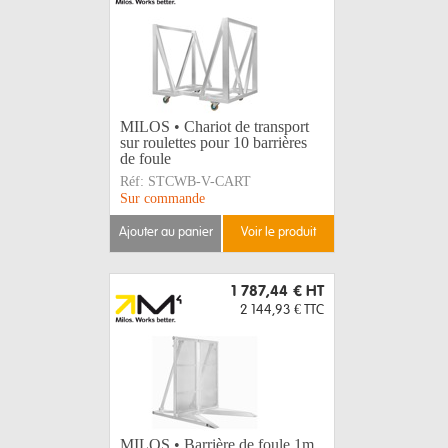
MILOS • Chariot de transport
sur roulettes pour 10 barrières
de foule
Réf:
STCWB-V-CART
Sur commande
ajouter au panier
voir le produit
1 787,44 €
HT
2 144,93 €
TTC
MILOS • Barrière de foule 1m