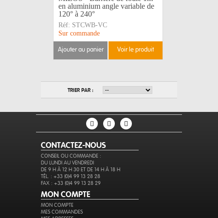
en aluminium angle variable de
120° à 240°
Réf:
STCWB-VC
Sur commande
ajouter au panier
voir le produit
TRIER PAR :
CONTACTEZ-NOUS
CONSEIL OU COMMANDE :
DU LUNDI AU VENDREDI
DE 9 H À 12 H 30 ET DE 14 H À 18 H
TÉL. : +33 (0)4 99 13 28 28
FAX : +33 (0)4 99 13 28 29
MON COMPTE
MON COMPTE
MES COMMANDES