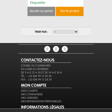
Disponible
ajouter au panier
voir le produit
TRIER PAR :
CONTACTEZ-NOUS
CONSEIL OU COMMANDE :
DU LUNDI AU VENDREDI
DE 9 H À 12 H 30 ET DE 14 H À 18 H
TÉL. : +33 (0)4 99 13 28 28
FAX : +33 (0)4 99 13 28 29
MON COMPTE
MON COMPTE
MES COMMANDES
MES ADRESSES
MES INFORMATIONS PERSONNELLES
INFORMATIONS LÉGALES