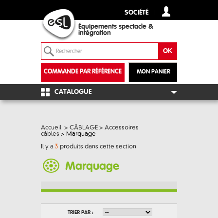
SOCIÉTÉ
Équipements spectacle &
intégration
COMMANDE PAR RÉFÉRENCE
MON PANIER
+
CATALOGUE
Accueil
>
CÂBLAGE
>
Accessoires
câbles
>
Marquage
Il y a
3
produits dans cette section
Marquage
TRIER PAR :