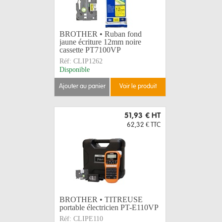
BROTHER • Ruban fond
jaune écriture 12mm noire
cassette PT7100VP
Réf:
CLIP1262
Disponible
ajouter au panier
voir le produit
51,93 €
HT
62,32 €
TTC
BROTHER • TITREUSE
portable électricien PT-E110VP
Réf:
CLIPE110