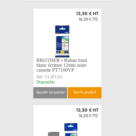
13,50 €
HT
16,20 €
TTC
BROTHER • Ruban fond
blanc écriture 12mm noire
cassette PT7100VP
Réf:
CLIP1261
Disponible
ajouter au panier
voir le produit
13,50 €
HT
16,20 €
TTC