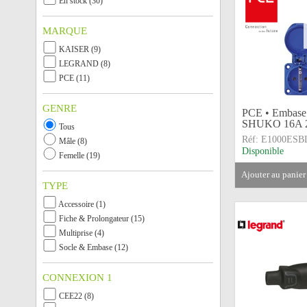
En stock (30)
MARQUE
KAISER (9)
LEGRAND (8)
PCE (11)
GENRE
PCE • Embase 
SHUKO 16A 2
Tous
Réf:
E1000ESB
Mâle (8)
Disponible
Femelle (19)
ajouter au panier
TYPE
Accessoire (1)
Fiche & Prolongateur (15)
Multiprise (4)
Socle & Embase (12)
CONNEXION 1
CEE22 (8)