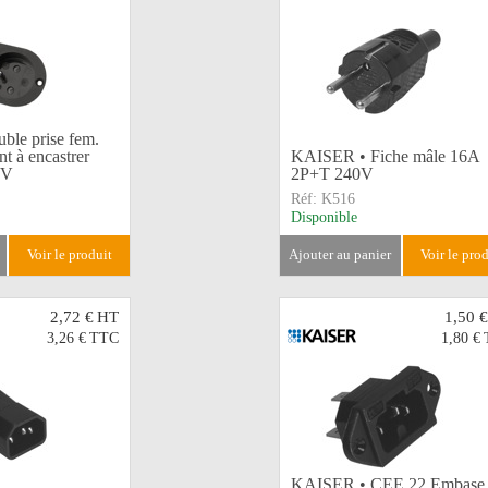
le prise fem.
nt à encastrer
KAISER • Fiche mâle 16A
0V
2P+T 240V
Réf:
K516
Disponible
voir le produit
ajouter au panier
voir le pro
2,72 €
HT
1,50 €
3,26 €
TTC
1,80 €
KAISER • CEE 22 Embase