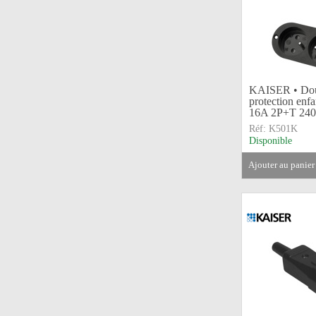
KAISER • Doub
protection enfa
16A 2P+T 24
Réf:
K501K
Disponible
ajouter au panier