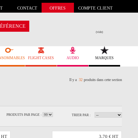
T
CONTACT
OFFRES
COMPTE CLIENT
ÉFÉRENCE
(vide)
NSOMMABLES
FLIGHT CASES
AUDIO
MARQUES
Il y a
32
produits dans cette section
PRODUITS PAR PAGE :
TRIER PAR :
HT
3,70 €
HT