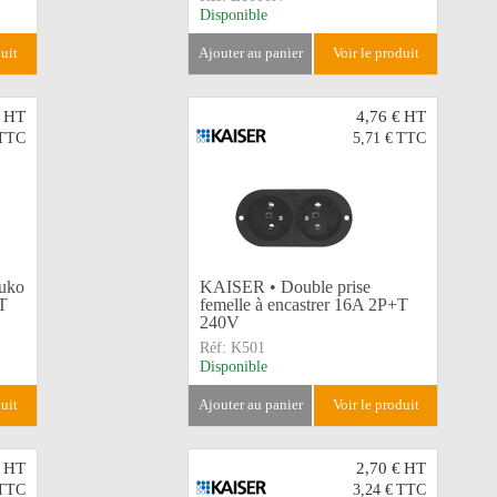
Disponible
duit
ajouter au panier
voir le produit
HT
4,76 €
HT
TTC
5,71 €
TTC
uko
KAISER • Double prise
T
femelle à encastrer 16A 2P+T
240V
Réf:
K501
Disponible
duit
ajouter au panier
voir le produit
HT
2,70 €
HT
TTC
3,24 €
TTC