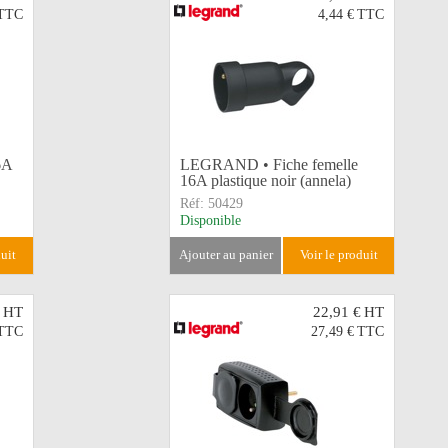
TTC
4,44 €
TTC
6A
LEGRAND • Fiche femelle
16A plastique noir (annela)
Réf:
50429
Disponible
duit
ajouter au panier
voir le produit
HT
22,91 €
HT
TTC
27,49 €
TTC