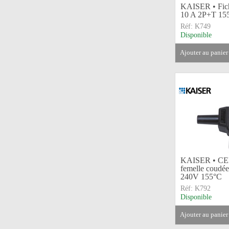
KAISER • Fic
10 A 2P+T 15
Réf:
K749
Disponible
ajouter au panier
KAISER • CEE
femelle coudé
240V 155°C
Réf:
K792
Disponible
ajouter au panier