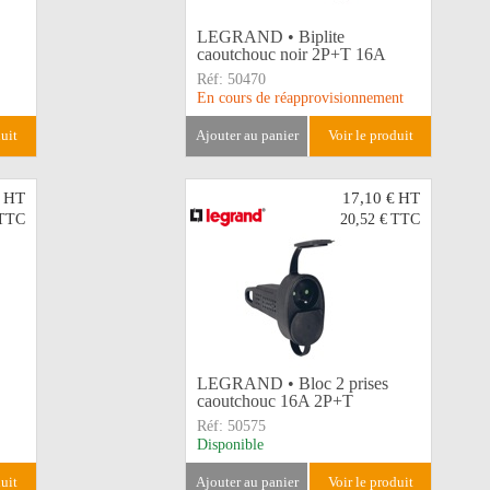
LEGRAND • Biplite
caoutchouc noir 2P+T 16A
Réf:
50470
En cours de réapprovisionnement
duit
ajouter au panier
voir le produit
HT
17,10 €
HT
TTC
20,52 €
TTC
LEGRAND • Bloc 2 prises
caoutchouc 16A 2P+T
Réf:
50575
Disponible
duit
ajouter au panier
voir le produit