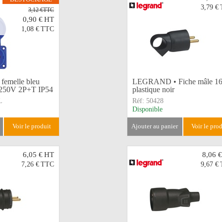
3,79 €
3,12 €TTC
0,90 €
HT
1,08 €
TTC
femelle bleu
LEGRAND • Fiche mâle 1
50V 2P+T IP54
plastique noir
L
Réf:
50428
Disponible
voir le produit
ajouter au panier
voir le pro
6,05 €
HT
8,06 €
7,26 €
TTC
9,67 €