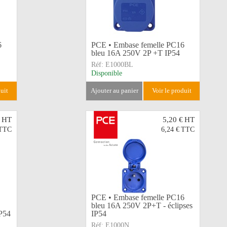
6
PCE • Embase femelle PC16
bleu 16A 250V 2P +T IP54
Réf:
E1000BL
Disponible
duit
ajouter au panier
voir le produit
HT
5,20 €
HT
TTC
6,24 €
TTC
PCE • Embase femelle PC16
bleu 16A 250V 2P+T - éclipses
P54
IP54
Réf:
E1000N