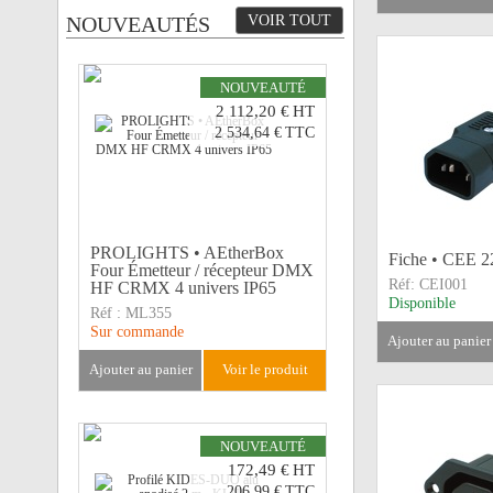
NOUVEAUTÉS
VOIR TOUT
NOUVEAUTÉ
2 112,20 €
HT
2 534,64 €
TTC
PROLIGHTS • AEtherBox
Fiche • CEE 2
Four Émetteur / récepteur DMX
Réf:
CEI001
HF CRMX 4 univers IP65
Disponible
Réf :
ML355
Sur commande
ajouter au panier
ajouter au panier
voir le produit
NOUVEAUTÉ
172,49 €
HT
206,99 €
TTC