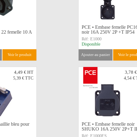
PCE • Embase femelle PC1
22 femelle 10 A
noir 16A 250V 2P +T IP54
Réf:
E1000
Disponible
voir le produit
ajouter au panier
voir le pro
4,49 €
HT
3,78 €
5,39 €
TTC
4,54 €
aillie bleu pour
PCE • Embase femelle noir
SHUKO 16A 250V 2P+T I
Réf:
E1000ES