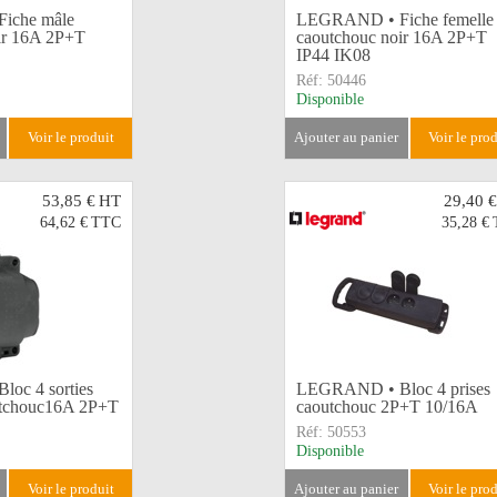
iche mâle
LEGRAND • Fiche femelle
ir 16A 2P+T
caoutchouc noir 16A 2P+T
IP44 IK08
Réf:
50446
Disponible
voir le produit
ajouter au panier
voir le pro
53,85 €
HT
29,40 €
64,62 €
TTC
35,28 €
oc 4 sorties
LEGRAND • Bloc 4 prises
outchouc16A 2P+T
caoutchouc 2P+T 10/16A
Réf:
50553
Disponible
voir le produit
ajouter au panier
voir le pro