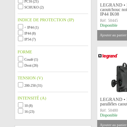
PC16 (21)
LEGRAND • F
SCHUKO (2)
caoutchouc no
IP44 IK08
INDICE DE PROTECTION (IP)
Réf:
50445
Disponible
< IP44 (1)
IP44 (8)
ajouter au panier
IP54 (7)
FORME
Coudé (1)
Droit (26)
TENSION (V)
200-250 (31)
INTENSITÉ (A)
LEGRAND • Bl
paralléles ca
10 (8)
Réf:
50480
16 (23)
Disponible
ajouter au panier