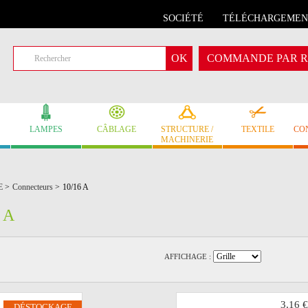
SOCIÉTÉ
TÉLÉCHARGEMEN
COMMANDE PAR R
LAMPES
CÂBLAGE
STRUCTURE /
TEXTILE
CO
MACHINERIE
E
>
Connecteurs
>
10/16 A
 A
AFFICHAGE :
3,16 €
DÉSTOCKAGE