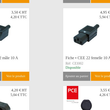
3,50 €
HT
4,95 €
4,20 €
TTC
5,94 €
2 mâle 10 A
Fiche • CEE 22 femelle 10 
Réf:
CEI002
Disponible
voir le produit
ajouter au panier
voir le pro
4,20 €
HT
3,55 €
5,04 €
TTC
4,26 €