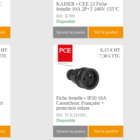
C
KAISER • CEE 22 Fiche
femelle 10A 2P+T 240V 155°C
Réf:
K789
Disponible
duit
ajouter au panier
voir le produit
HT
6,15 €
HT
TTC
7,38 €
TTC
Fiche femelle • IP20 16A
et
Caoutchouc Française +
protection enfant
Réf:
PCE2410SC
Disponible
duit
ajouter au panier
voir le produit