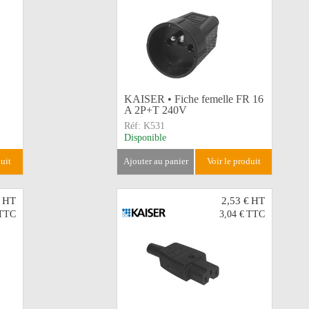
KAISER • Fiche femelle FR 16
A 2P+T 240V
Réf:
K531
Disponible
duit
ajouter au panier
voir le produit
HT
2,53 €
HT
TTC
3,04 €
TTC