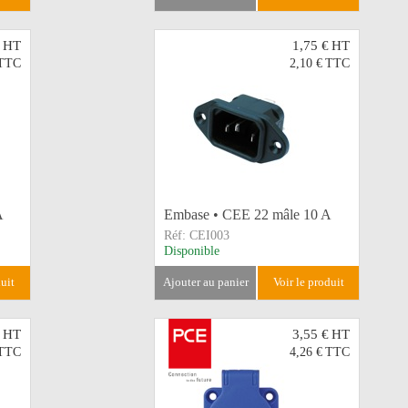
HT
1,75 €
HT
TTC
2,10 €
TTC
A
Embase • CEE 22 mâle 10 A
Réf:
CEI003
Disponible
duit
ajouter au panier
voir le produit
HT
3,55 €
HT
TTC
4,26 €
TTC