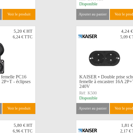
Disponible
voir le produit
ajouter au panier
voir le pro
5,20 €
HT
4,24 €
6,24 €
TTC
5,09 €
 femelle PC16
KAISER • Double prise sch
 2P+T - éclipses
femelle à encastrer 16A 2P+
240V
Réf:
K500
Disponible
voir le produit
ajouter au panier
voir le pro
5,80 €
HT
1,81 €
6,96 €
TTC
2,17 €