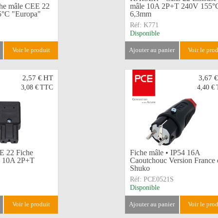
he mâle CEE 22
mâle 10A 2P+T 240V 155°
5°C "Europa"
6,3mm
Réf:
K771
Disponible
voir le produit
ajouter au panier
voir le pro
2,57 €
HT
3,67 €
3,08 €
TTC
4,40 €
 22 Fiche
Fiche mâle • IP54 16A
e 10A 2P+T
Caoutchouc Version France 
Shuko
Réf:
PCE0521S
Disponible
voir le produit
ajouter au panier
voir le pro