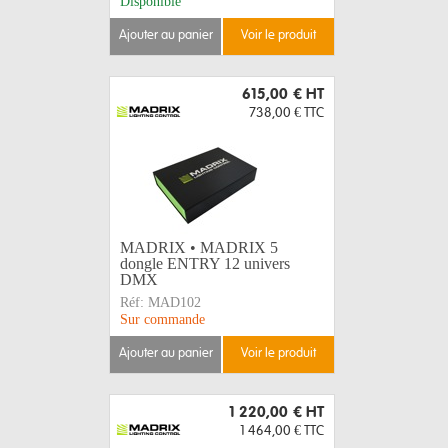
Disponible
ajouter au panier
voir le produit
615,00 €
HT
738,00 €
TTC
MADRIX • MADRIX 5
dongle ENTRY 12 univers
DMX
Réf:
MAD102
Sur commande
ajouter au panier
voir le produit
1 220,00 €
HT
1 464,00 €
TTC