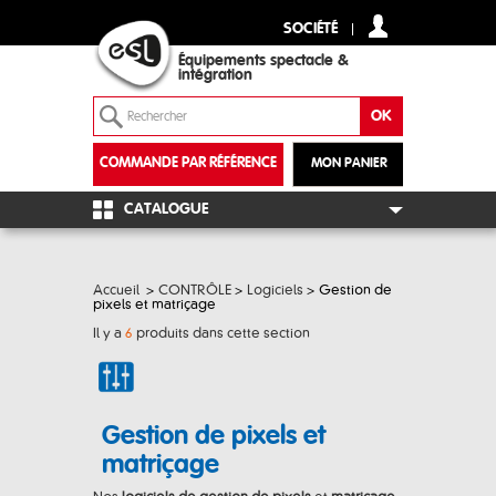
SOCIÉTÉ
Équipements spectacle &
intégration
COMMANDE PAR RÉFÉRENCE
MON PANIER
+
CATALOGUE
Accueil
>
CONTRÔLE
>
Logiciels
>
Gestion de
pixels et matriçage
Il y a
6
produits dans cette section
Gestion de pixels et
matriçage