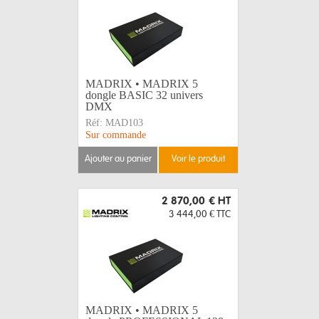
MADRIX • MADRIX 5
dongle BASIC 32 univers
DMX
Réf:
MAD103
Sur commande
ajouter au panier
voir le produit
2 870,00 €
HT
3 444,00 €
TTC
MADRIX • MADRIX 5