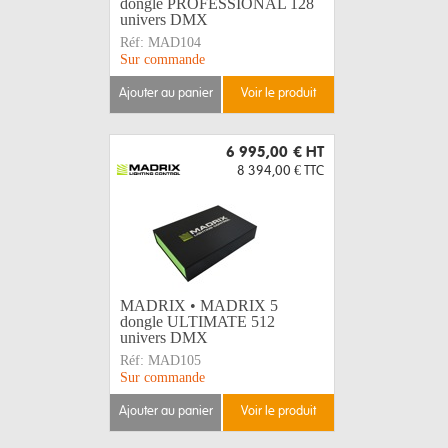
dongle PROFESSIONAL 128
univers DMX
Réf:
MAD104
Sur commande
ajouter au panier
voir le produit
6 995,00 €
HT
8 394,00 €
TTC
MADRIX • MADRIX 5
dongle ULTIMATE 512
univers DMX
Réf:
MAD105
Sur commande
ajouter au panier
voir le produit