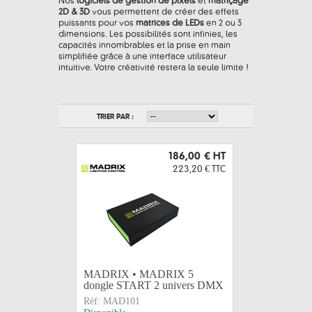
Nos
logiciels de gestion de pixels
et
matriçage
2D & 3D
vous permettent de créer des effets
puissants pour vos
matrices de LEDs
en 2 ou 3
dimensions. Les possibilités sont infinies, les
capacités innombrables et la prise en main
simplifiée grâce à une interface utilisateur
intuitive. Votre créativité restera la seule limite !
TRIER PAR :
186,00 €
HT
223,20 €
TTC
MADRIX • MADRIX 5
dongle START 2 univers DMX
Réf:
MAD101