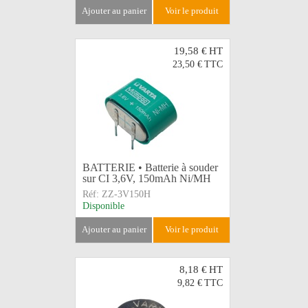
ajouter au panier
voir le produit
19,58 €
HT
23,50 €
TTC
BATTERIE • Batterie à souder
sur CI 3,6V, 150mAh Ni/MH
Réf:
ZZ-3V150H
Disponible
ajouter au panier
voir le produit
8,18 €
HT
9,82 €
TTC