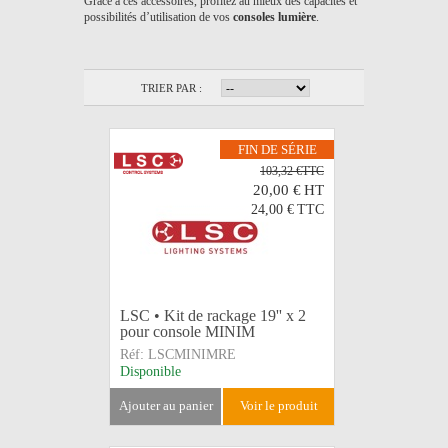
Grâce à ces accessoires, profitez au mieux des capacités et
possibilités d’utilisation de vos
consoles lumière
.
TRIER PAR :
FIN DE SÉRIE
103,32 €TTC
20,00 €
HT
24,00 €
TTC
LSC • Kit de rackage 19'' x 2
pour console MINIM
Réf:
LSCMINIMRE
Disponible
ajouter au panier
voir le produit