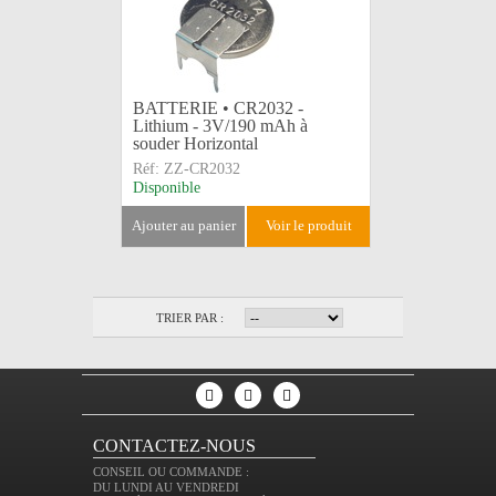
BATTERIE • CR2032 -
Lithium - 3V/190 mAh à
souder Horizontal
Réf:
ZZ-CR2032
Disponible
ajouter au panier
voir le produit
TRIER PAR :
CONTACTEZ-NOUS
CONSEIL OU COMMANDE :
DU LUNDI AU VENDREDI