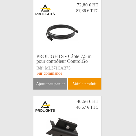
72,80 €
HT
87,36 €
TTC
PROLIGHTS • Câble 7,5 m
pour contrôleur ControlGo
Réf:
ML371CAB75
Sur commande
ajouter au panier
voir le produit
40,56 €
HT
48,67 €
TTC