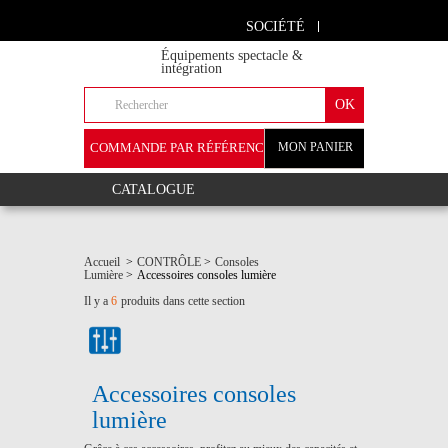
SOCIÉTÉ
Équipements spectacle &
intégration
COMMANDE PAR RÉFÉRENCE
MON PANIER
+
CATALOGUE
Accueil
>
CONTRÔLE
>
Consoles
Lumière
>
Accessoires consoles lumière
Il y a
6
produits dans cette section
Accessoires consoles
lumière