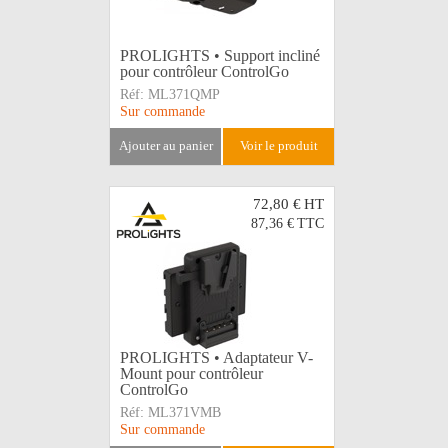
PROLIGHTS • Support incliné
pour contrôleur ControlGo
Réf:
ML371QMP
Sur commande
ajouter au panier
voir le produit
72,80 €
HT
87,36 €
TTC
PROLIGHTS • Adaptateur V-
Mount pour contrôleur
ControlGo
Réf:
ML371VMB
Sur commande