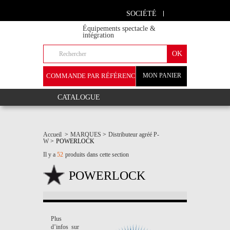
SOCIÉTÉ
Équipements spectacle &
intégration
COMMANDE PAR RÉFÉRENCE
MON PANIER
+
CATALOGUE
Accueil
>
MARQUES
>
Distributeur agréé P-
W
>
POWERLOCK
Il y a
52
produits dans cette section
POWERLOCK
Plus
d’infos sur