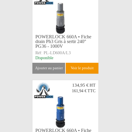
POWERLOCK 660A • Fiche
drain Ph3 Gris à sertir 240°
PG36 - 1000V
Réf:
PL-LD600A/L3
Disponible
ajouter au panier
voir le produit
134,95 €
HT
161,94 €
TTC
POWERLOCK 660A • Fiche