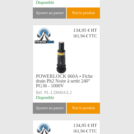
Disponible
ajouter au panier
voir le produit
134,95 €
HT
161,94 €
TTC
POWERLOCK 660A • Fiche
drain Ph2 Noire à sertir 240°
PG36 - 1000V
Réf:
PL-LD600A/L2
Disponible
ajouter au panier
voir le produit
134,95 €
HT
161,94 €
TTC