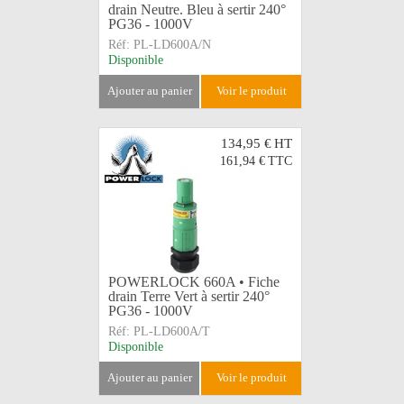
drain Neutre. Bleu à sertir 240°
PG36 - 1000V
Réf:
PL-LD600A/N
Disponible
ajouter au panier
voir le produit
134,95 €
HT
161,94 €
TTC
POWERLOCK 660A • Fiche
drain Terre Vert à sertir 240°
PG36 - 1000V
Réf:
PL-LD600A/T
Disponible
ajouter au panier
voir le produit