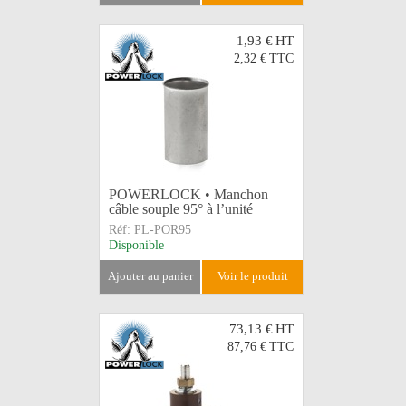
1,93 €
HT
2,32 €
TTC
POWERLOCK • Manchon
câble souple 95° à l’unité
Réf:
PL-POR95
Disponible
ajouter au panier
voir le produit
73,13 €
HT
87,76 €
TTC