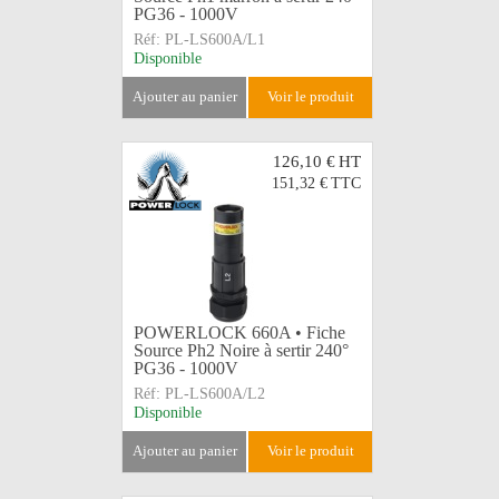
PG36 - 1000V
Réf:
PL-LS600A/L1
Disponible
ajouter au panier
voir le produit
126,10 €
HT
151,32 €
TTC
POWERLOCK 660A • Fiche
Source Ph2 Noire à sertir 240°
PG36 - 1000V
Réf:
PL-LS600A/L2
Disponible
ajouter au panier
voir le produit