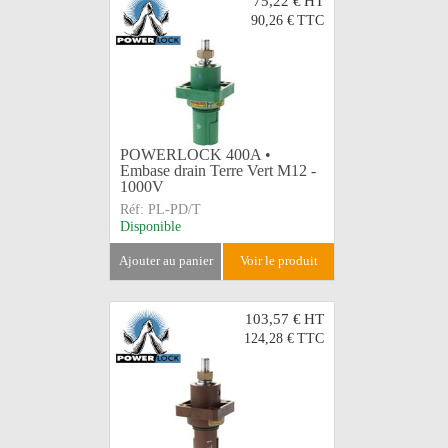
75,22 €
HT
90,26 €
TTC
POWERLOCK 400A •
Embase drain Terre Vert M12 -
1000V
Réf:
PL-PD/T
Disponible
ajouter au panier
voir le produit
103,57 €
HT
124,28 €
TTC