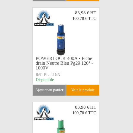
83,98 €
HT
100,78 €
TTC
POWERLOCK 400A • Fiche
drain Neutre Bleu Pg29 120° -
1000V
Réf:
PL-LD/N
Disponible
ajouter au panier
voir le produit
83,98 €
HT
100,78 €
TTC