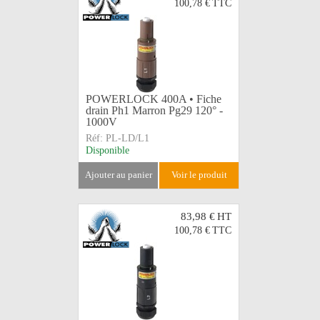
100,78 €
TTC
POWERLOCK 400A • Fiche
drain Ph1 Marron Pg29 120° -
1000V
Réf:
PL-LD/L1
Disponible
ajouter au panier
voir le produit
83,98 €
HT
100,78 €
TTC