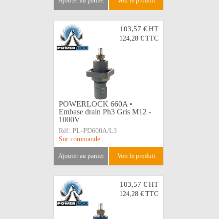
ajouter au panier
voir le produit
103,57 €
HT
124,28 €
TTC
POWERLOCK 660A •
Embase drain Ph3 Gris M12 -
1000V
Réf:
PL-PD600A/L3
Sur commande
ajouter au panier
voir le produit
103,57 €
HT
124,28 €
TTC