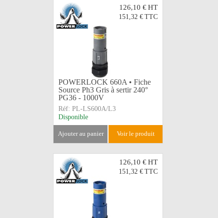
126,10 €
HT
151,32 €
TTC
POWERLOCK 660A • Fiche
Source Ph3 Gris à sertir 240°
PG36 - 1000V
Réf:
PL-LS600A/L3
Disponible
ajouter au panier
voir le produit
126,10 €
HT
151,32 €
TTC