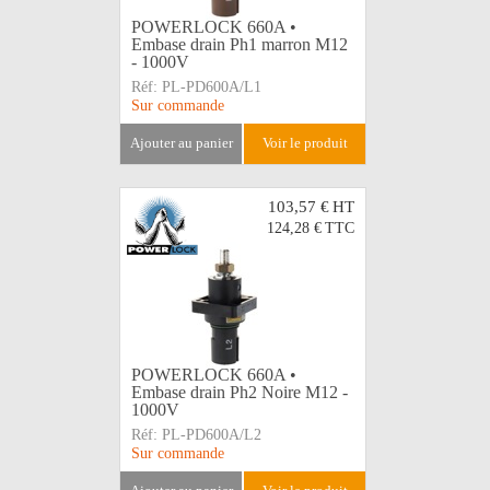
POWERLOCK 660A •
Embase drain Ph1 marron M12
- 1000V
Réf:
PL-PD600A/L1
Sur commande
ajouter au panier
voir le produit
103,57 €
HT
124,28 €
TTC
POWERLOCK 660A •
Embase drain Ph2 Noire M12 -
1000V
Réf:
PL-PD600A/L2
Sur commande