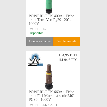
POWERLOCK 400A • Fiche
drain Terre Vert Pg29 120° -
1000V
Réf:
PL-LD/T
Disponible
ajouter au panier
voir le produit
134,95 €
HT
161,94 €
TTC
POWERLOCK 660A • Fiche
drain Ph1 Marron à sertir 240°
PG36 - 1000V
Réf:
PL-LD600A/L1