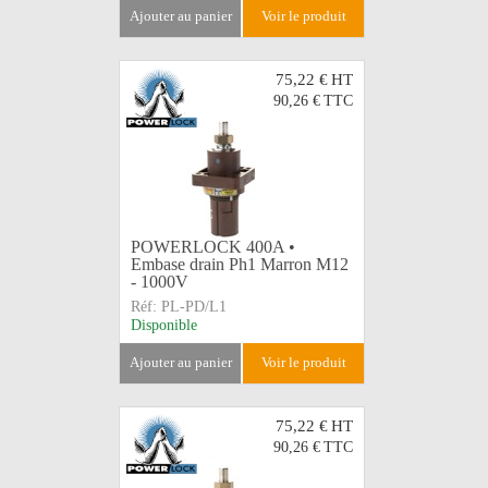
ajouter au panier
voir le produit
75,22 €
HT
90,26 €
TTC
POWERLOCK 400A •
Embase drain Ph1 Marron M12
- 1000V
Réf:
PL-PD/L1
Disponible
ajouter au panier
voir le produit
75,22 €
HT
90,26 €
TTC