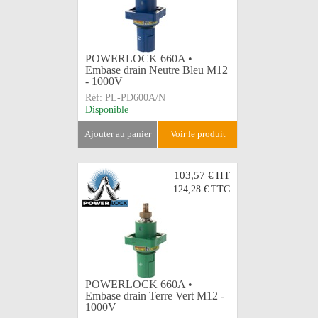
POWERLOCK 660A •
Embase drain Neutre Bleu M12
- 1000V
Réf:
PL-PD600A/N
Disponible
ajouter au panier
voir le produit
103,57 €
HT
124,28 €
TTC
POWERLOCK 660A •
Embase drain Terre Vert M12 -
1000V