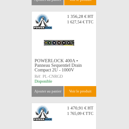
1 356,28 €
HT
1 627,54 €
TTC
POWERLOCK 400A •
Panneau Sequentiel Drain
Compact 2U - 1000V
Réf:
PL-CNRGD
Disponible
ajouter au panier
voir le produit
1 470,91 €
HT
1 765,09 €
TTC