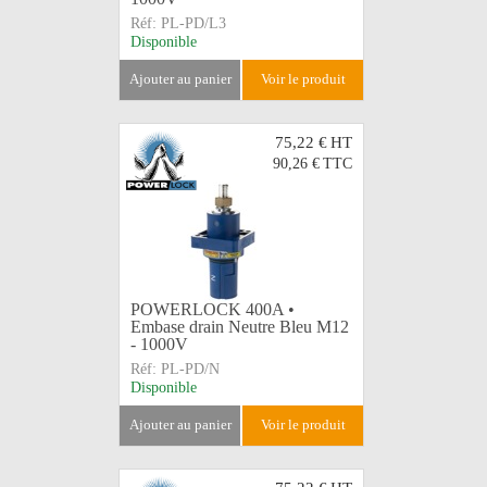
Réf:
PL-PD/L3
Disponible
ajouter au panier
voir le produit
75,22 €
HT
90,26 €
TTC
POWERLOCK 400A •
Embase drain Neutre Bleu M12
- 1000V
Réf:
PL-PD/N
Disponible
ajouter au panier
voir le produit