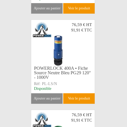
ajouter au panier
voir le produit
76,59 €
HT
91,91 €
TTC
POWERLOCK 400A • Fiche
Source Neutre Bleu PG29 120°
- 1000V
Réf:
PL-LS/N
Disponible
ajouter au panier
voir le produit
76,59 €
HT
91,91 €
TTC