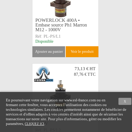
POWERLOCK 400A •
Embase source Ph1 Marron
M12 - 1000V
Réf:
PL-PS/L1
Disponible
ajouter au panier
voir le produit
73,13 €
HT
87,76 €
TTC
En poursuivant votre navigation sur www.esl-france.com ou en
X
fermant cette fenêtre, vous acceptez l’utilisation des cookies ou
technologies similaires. Les cookies permettent notamment de bénéficier de
POWERLOCK 400A •
services et d'offres adaptés à vos centres d'intérêt ainsi que de sécuriser les
Embase source Ph2 Noir M12 -
transactions sur notre site. Pour plus d'informations, gérer ou modifier les
1000V
paramètres,
.
CLIQUEZ ICI
Réf:
PL-PS/L2