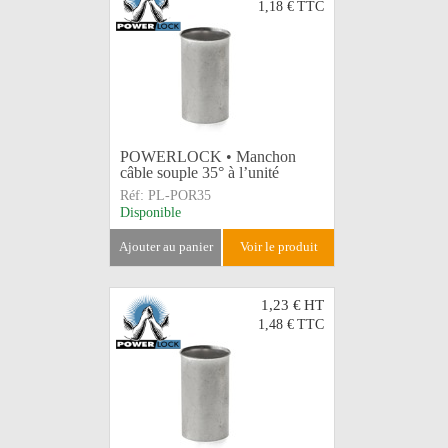
1,18 €
TTC
POWERLOCK • Manchon
câble souple 35° à l’unité
Réf:
PL-POR35
Disponible
ajouter au panier
voir le produit
1,23 €
HT
1,48 €
TTC