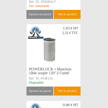
Réf:
PL-PD600A/T
Sur commande
ajouter au panier
voir le produit
1,93 €
HT
2,32 €
TTC
POWERLOCK • Manchon
câble souple 120° à l’unité
Réf:
PL-POR120
Disponible
ajouter au panier
voir le produit
0,98 €
HT