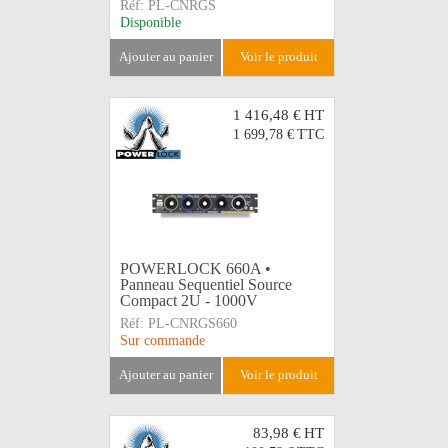
Réf:
PL-CNRGS
Disponible
ajouter au panier
voir le produit
1 416,48 €
HT
1 699,78 €
TTC
POWERLOCK 660A •
Panneau Sequentiel Source
Compact 2U - 1000V
Réf:
PL-CNRGS660
Sur commande
ajouter au panier
voir le produit
83,98 €
HT