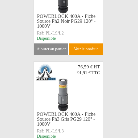
POWERLOCK 400A • Fiche
Source Ph2 Noir PG29 120° -
1000V
Réf:
PL-LS/L2
Disponible
ajouter au panier
voir le produit
76,59 €
HT
91,91 €
TTC
POWERLOCK 400A • Fiche
Source Ph3 Gris PG29 120° -
1000V
Réf:
PL-LS/L3
Disponible