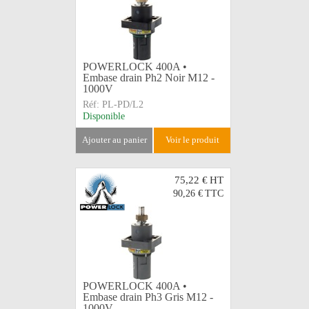
POWERLOCK 400A •
Embase drain Ph2 Noir M12 -
1000V
Réf:
PL-PD/L2
Disponible
ajouter au panier
voir le produit
75,22 €
HT
90,26 €
TTC
POWERLOCK 400A •
Embase drain Ph3 Gris M12 -
1000V