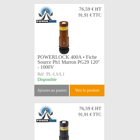
76,59 €
HT
91,91 €
TTC
POWERLOCK 400A • Fiche
Source Ph1 Marron PG29 120°
- 1000V
Réf:
PL-LS/L1
Disponible
ajouter au panier
voir le produit
76,59 €
HT
91,91 €
TTC