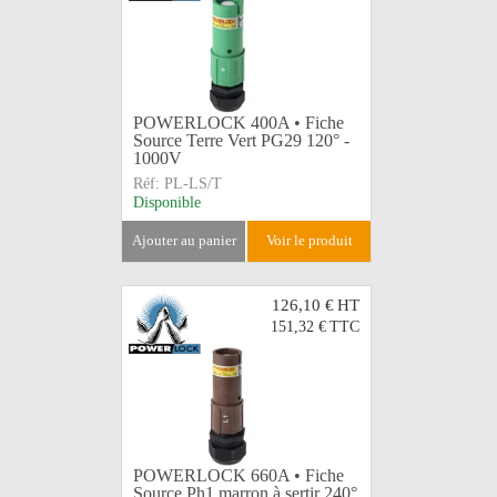
POWERLOCK 400A • Fiche
Source Terre Vert PG29 120° -
1000V
Réf:
PL-LS/T
Disponible
ajouter au panier
voir le produit
126,10 €
HT
151,32 €
TTC
POWERLOCK 660A • Fiche
Source Ph1 marron à sertir 240°