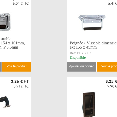
6,04 €
TTC
5,41 €
strable
t 154 x 101mm,
Poignée • Vissable dimensio
m, P 8,5mm
ext 155 x 45mm
Réf:
FLY3002
Disponible
voir le produit
ajouter au panier
voir le pro
3,26 €
HT
8,25 
3,91 €
TTC
9,90 €