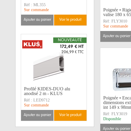
Réf :
ML355
Poignée • Rig
Sur commande
valise 180 x 
ajouter au panier
voir le produit
Réf:
FLY3010
Sur commande
ajouter au panier
NOUVEAUTÉ
172,49 €
HT
206,99 €
TTC
Profilé KIDES-DUO alu
anodisé 2 m - KLUS
Poignée • Enca
Réf :
LED9712
dimensions ex
Sur commande
int 149 x 98m
Réf:
FLY3019
ajouter au panier
voir le produit
Disponible
ajouter au panier