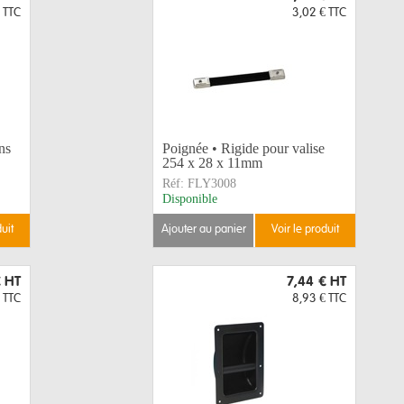
TTC
3,02 €
TTC
ns
Poignée • Rigide pour valise
254 x 28 x 11mm
Réf:
FLY3008
Disponible
duit
ajouter au panier
voir le produit
€
HT
7,44 €
HT
TTC
8,93 €
TTC