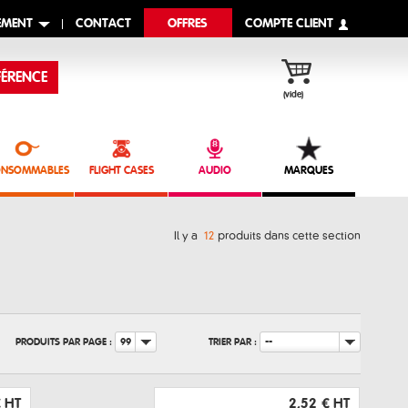
EMENT
CONTACT
OFFRES
COMPTE CLIENT
ÉRENCE
(vide)
NSOMMABLES
FLIGHT CASES
AUDIO
MARQUES
Il y a
12
produits dans cette section
PRODUITS PAR PAGE :
TRIER PAR :
99
--
€
HT
2,52 €
HT