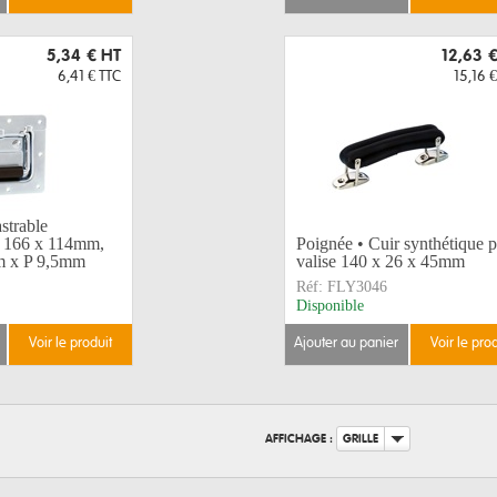
5,34 €
HT
12,63 
6,41 €
TTC
15,16 €
strable
t 166 x 114mm,
Poignée • Cuir synthétique 
m x P 9,5mm
valise 140 x 26 x 45mm
Réf:
FLY3046
Disponible
voir le produit
ajouter au panier
voir le pro
AFFICHAGE :
GRILLE