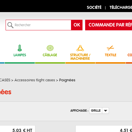
SOCIÉTÉ
TÉLÉCHARG
COMMANDE PAR RÉF
LAMPES
CÂBLAGE
STRUCTURE /
TEXTILE
CO
MACHINERIE
 CASES
>
Accessoires flight cases
>
Poignées
nées
AFFICHAGE :
GRILLE
5,03 €
HT
4,51 