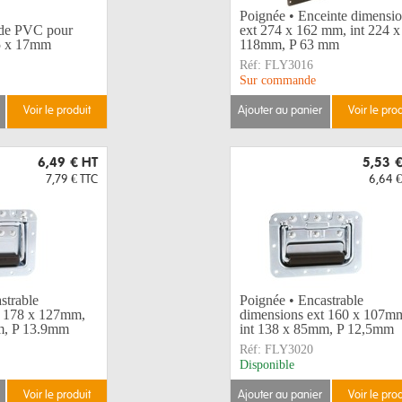
Poignée • Enceinte dimensi
ide PVC pour
ext 274 x 162 mm, int 224 x
65 x 17mm
118mm, P 63 mm
Réf:
FLY3016
Sur commande
voir le produit
ajouter au panier
voir le pro
6,49 €
HT
5,53 
7,79 €
TTC
6,64 €
strable
Poignée • Encastrable
t 178 x 127mm,
dimensions ext 160 x 107m
m, P 13.9mm
int 138 x 85mm, P 12,5mm
Réf:
FLY3020
Disponible
voir le produit
ajouter au panier
voir le pro