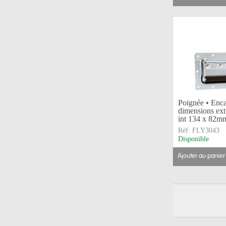
Poignée • Enca
dimensions ex
int 134 x 82m
Réf:
FLY3043
Disponible
ajouter au panier