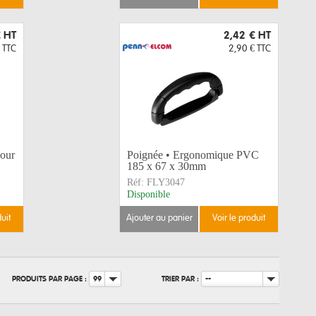
€
HT
2,42 €
HT
TTC
2,90 €
TTC
pour
Poignée • Ergonomique PVC
185 x 67 x 30mm
Réf:
FLY3047
Disponible
duit
ajouter au panier
voir le produit
PRODUITS PAR PAGE :
TRIER PAR :
99
--