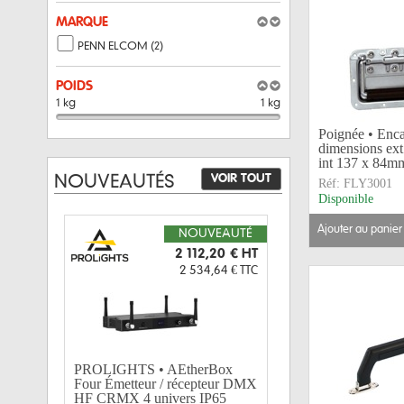
MARQUE
PENN ELCOM (2)
POIDS
1 kg
1 kg
Poignée • Enca
dimensions ex
int 137 x 84m
VOIR TOUT
NOUVEAUTÉS
Réf:
FLY3001
Disponible
ajouter au panier
NOUVEAUTÉ
2 112,20 €
HT
2 534,64 €
TTC
PROLIGHTS • AEtherBox
Four Émetteur / récepteur DMX
HF CRMX 4 univers IP65