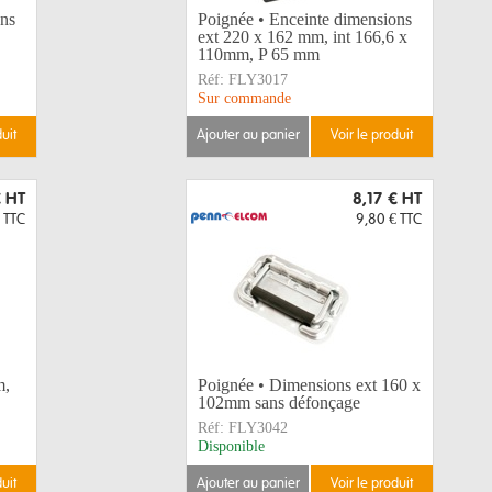
ons
Poignée • Enceinte dimensions
ext 220 x 162 mm, int 166,6 x
110mm, P 65 mm
Réf:
FLY3017
Sur commande
duit
ajouter au panier
voir le produit
€
HT
8,17 €
HT
TTC
9,80 €
TTC
m,
Poignée • Dimensions ext 160 x
102mm sans défonçage
Réf:
FLY3042
Disponible
duit
ajouter au panier
voir le produit