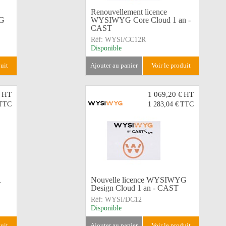
Renouvellement licence
YG
WYSIWYG Core Cloud 1 an -
CAST
Réf:
WYSI/CC12R
Disponible
duit
ajouter au panier
voir le produit
HT
1 069,20 €
HT
TTC
1 283,04 €
TTC
1
Nouvelle licence WYSIWYG
Design Cloud 1 an - CAST
Réf:
WYSI/DC12
Disponible
duit
ajouter au panier
voir le produit