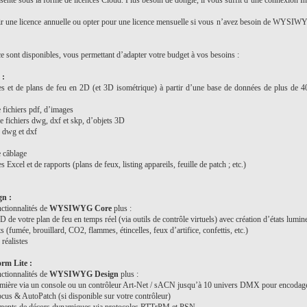
 sous la forme de licences Cloud. Plus besoin de dongle, il vous suffit d’une connexion Inter
r une licence annuelle ou opter pour une licence mensuelle si vous n’avez besoin de WYSIWYG
e sont disponibles, vous permettant d’adapter votre budget à vos besoins :
:
es et de plans de feu en 2D (et 3D isométrique) à partir d’une base de données de plus de 40 
e fichiers pdf, d’images
e fichiers dwg, dxf et skp, d’objets 3D
s dwg et dxf
e câblage
es Excel et de rapports (plans de feux, listing appareils, feuille de patch ; etc.)
n :
nctionnalités de
WYSIWYG Core
plus :
3D de votre plan de feu en temps réel (via outils de contrôle virtuels) avec création d’états lumi
s (fumée, brouillard, CO2, flammes, étincelles, feux d’artifice, confettis, etc.)
réalistes
m Lite :
nctionnalités de
WYSIWYG Design
plus :
lumière via un console ou un contrôleur Art-Net / sACN jusqu’à 10 univers DMX pour encodag
cus & AutoPatch (si disponible sur votre contrôleur)