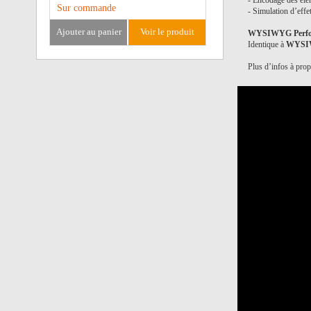
- Encodage des él
Sur commande
- Simulation d’effe
ajouter au panier
voir le produit
WYSIWYG Perfo
Identique à
WYSIW
Plus d’infos à pro