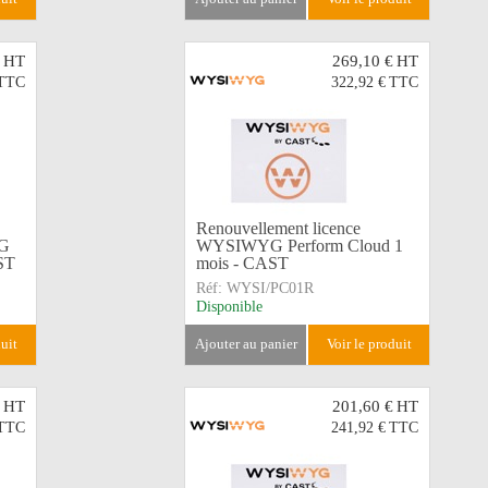
HT
269,10 €
HT
TTC
322,92 €
TTC
Renouvellement licence
YG
WYSIWYG Perform Cloud 1
ST
mois - CAST
Réf:
WYSI/PC01R
Disponible
duit
ajouter au panier
voir le produit
HT
201,60 €
HT
TTC
241,92 €
TTC