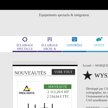
Équipements spectacle & intégration
ÉCLAIRAGE
ÉCLAIRAGE
CONTRÔLE
EFFETS
SPECTACLE
ARCHI. &
MUSÉO.
Accueil
>
MARQUE
NOUVEAUTÉS
VOIR TOUT
WYS
NOUVEAUTÉ
Développé par C
2 112,20 €
HT
scénographes, les c
2 534,64 €
TTC
l’événementiel et b
CAO actuellement d