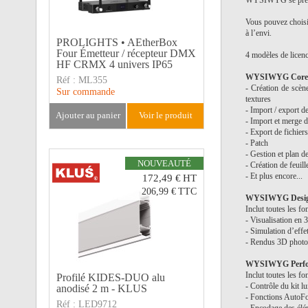
WYSIWYG se présente
Vous pouvez choisi
à l’envi.
PROLIGHTS • AEtherBox
Four Émetteur / récepteur DMX
4 modèles de licenc
HF CRMX 4 univers IP65
WYSIWYG Core 
Réf :
ML355
- Création de scèn
Sur commande
textures
- Import / export d
ajouter au panier
voir le produit
- Import et merge d
- Export de fichier
- Patch
- Gestion et plan d
NOUVEAUTÉ
- Création de feuill
- Et plus encore...
172,49 €
HT
206,99 €
TTC
WYSIWYG Desig
Inclut toutes les fo
- Visualisation en 
- Simulation d’effet
- Rendus 3D photo 
WYSIWYG Perfor
Inclut toutes les fo
Profilé KIDES-DUO alu
- Contrôle du kit 
anodisé 2 m - KLUS
- Fonctions AutoFo
Réf :
LED9712