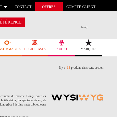
T
CONTACT
OFFRES
COMPTE CLIENT
ÉFÉRENCE
(vide)
NSOMMABLES
FLIGHT CASES
AUDIO
MARQUES
Il y a
18
produits dans cette section
s complet du marché. Conçu pour les
la télévision, du spectacle vivant, de
ion, grâce à la plus vaste bibliothèque