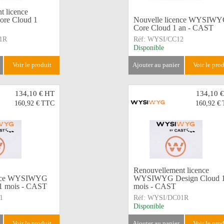
t licence
e Cloud 1
Nouvelle licence WYSIW
Core Cloud 1 an - CAST
1R
Réf:
WYSI/CC12
Disponible
voir le produit
ajouter au panier
voir le pro
134,10 €
HT
134,10 €
160,92 €
TTC
160,92 €
Renouvellement licence
ence WYSIWYG
WYSIWYG Design Cloud 
1 mois - CAST
mois - CAST
1
Réf:
WYSI/DC01R
Disponible
voir le produit
ajouter au panier
voir le pro