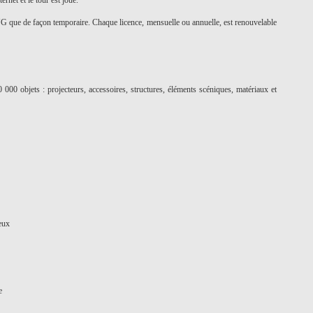
net et le tour est joué.
 que de façon temporaire. Chaque licence, mensuelle ou annuelle, est renouvelable
000 objets : projecteurs, accessoires, structures, éléments scéniques, matériaux et
neux
e