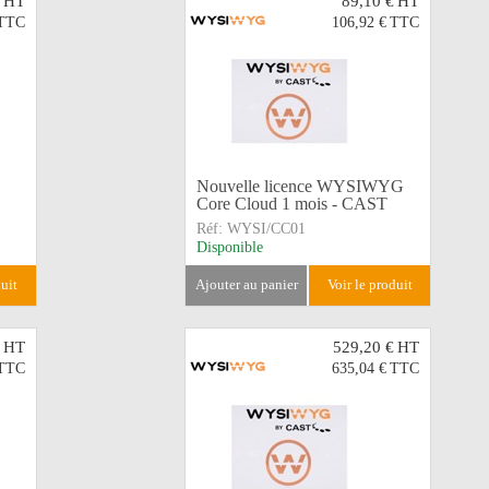
HT
89,10 €
HT
TTC
106,92 €
TTC
Nouvelle licence WYSIWYG
Core Cloud 1 mois - CAST
Réf:
WYSI/CC01
Disponible
duit
ajouter au panier
voir le produit
HT
529,20 €
HT
TTC
635,04 €
TTC