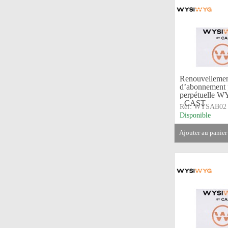
Renouvellemen
d’abonnement 
perpétuelle 
- CAST
Réf:
WYSAB02
Disponible
ajouter au panier