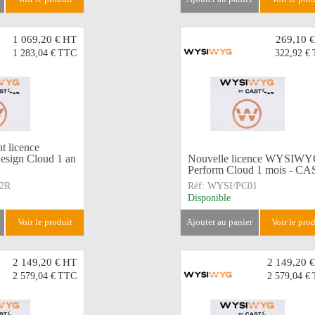
1 069,20 €
HT
269,10 €
1 283,04 €
TTC
322,92 €
t licence
ign Cloud 1 an
Nouvelle licence WYSIW
Perform Cloud 1 mois - CA
2R
Réf:
WYSI/PC01
Disponible
voir le produit
ajouter au panier
voir le pro
2 149,20 €
HT
2 149,20 €
2 579,04 €
TTC
2 579,04 €