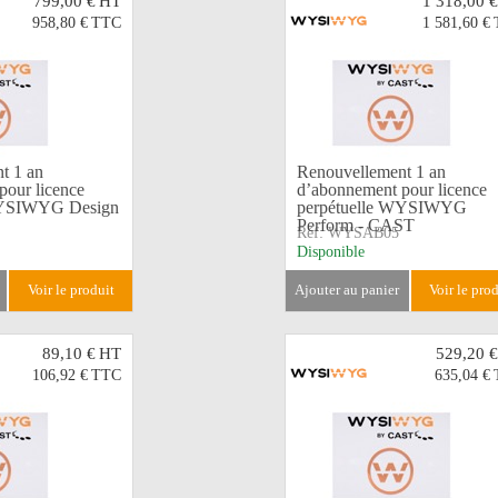
799,00 €
HT
1 318,00 €
958,80 €
TTC
1 581,60 €
t 1 an
Renouvellement 1 an
pour licence
d’abonnement pour licence
WYSIWYG Design
perpétuelle WYSIWYG
Perform - CAST
Réf:
WYSAB05
Disponible
voir le produit
ajouter au panier
voir le pro
89,10 €
HT
529,20 €
106,92 €
TTC
635,04 €