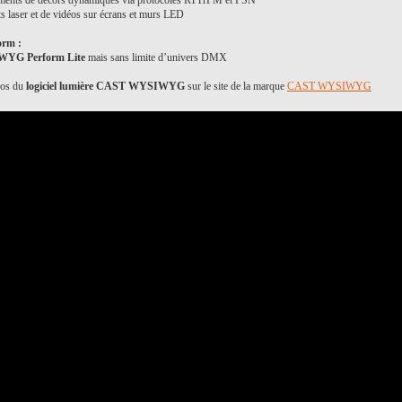
éments de décors dynamiques via protocoles RTTrPM et PSN
ts laser et de vidéos sur écrans et murs LED
rm :
YG Perform Lite
mais sans limite d’univers DMX
pos du
logiciel lumière CAST WYSIWYG
sur le site de la marque
CAST WYSIWYG