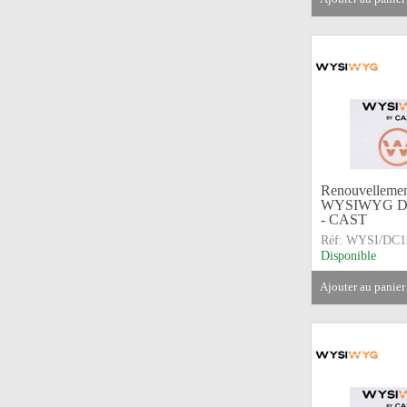
Renouvellemen
WYSIWYG Des
- CAST
Réf:
WYSI/DC1
Disponible
ajouter au panier