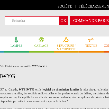
SOCIÉTÉ
TÉLÉCHARGEMEN
COMMANDE PAR R
LAMPES
CÂBLAGE
STRUCTURE /
TEXTILE
CO
MACHINERIE
S
>
Distributeur exclusif
>
WYSIWYG
IWYG
AST au Canada,
WYSIWYG
est le
logiciel de simulation lumière
le plus abouti et le plu
oncepteurs lumière, les sociétés audiovisuelles et les professionnels du théâtre, du cinéma, de 
ien plus encore, il simplifie l’ensemble du processus de dessin, de conception et de prévisualisat
isponible, permettant de concevoir votre spectacle de A à Z.