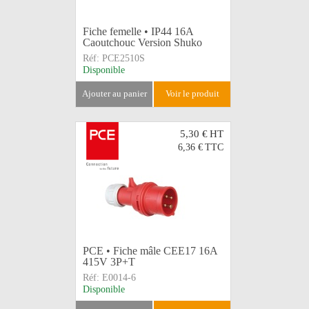
Fiche femelle • IP44 16A
Caoutchouc Version Shuko
Réf:
PCE2510S
Disponible
ajouter au panier
voir le produit
5,30 €
HT
6,36 €
TTC
PCE • Fiche mâle CEE17 16A
415V 3P+T
Réf:
E0014-6
Disponible