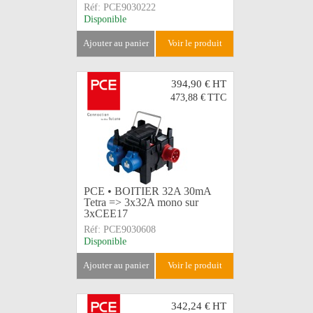
Réf:
PCE9030222
Disponible
ajouter au panier
voir le produit
394,90 €
HT
473,88 €
TTC
PCE • BOITIER 32A 30mA
Tetra => 3x32A mono sur
3xCEE17
Réf:
PCE9030608
Disponible
ajouter au panier
voir le produit
342,24 €
HT