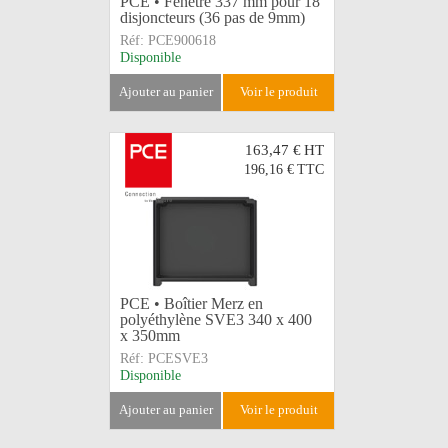
PCE • Fenêtre 337 mm pour 18
disjoncteurs (36 pas de 9mm)
Réf:
PCE900618
Disponible
ajouter au panier
voir le produit
163,47 €
HT
196,16 €
TTC
PCE • Boîtier Merz en
polyéthylène SVE3 340 x 400
x 350mm
Réf:
PCESVE3
Disponible
ajouter au panier
voir le produit