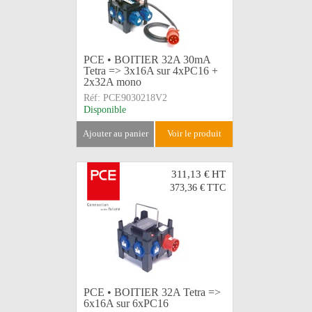
PCE • BOITIER 32A 30mA
Tetra => 3x16A sur 4xPC16 +
2x32A mono
Réf:
PCE9030218V2
Disponible
ajouter au panier
voir le produit
311,13 €
HT
373,36 €
TTC
PCE • BOITIER 32A Tetra =>
6x16A sur 6xPC16