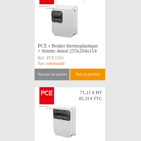
PCE • Boitier thermoplastique
+ fenetre 4mod 255x204x114
Réf:
PCE1593
Sur commande
ajouter au panier
voir le produit
71,11 €
HT
85,33 €
TTC