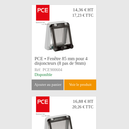
14,36 €
HT
17,23 €
TTC
PCE • Fenêtre 85 mm pour 4
disjoncteurs (8 pas de 9mm)
Réf:
PCE900604
Disponible
ajouter au panier
voir le produit
16,88 €
HT
20,26 €
TTC