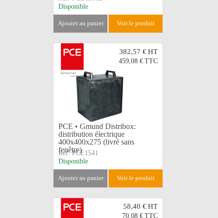
Disponible
ajouter au panier
voir le produit
382,57 €
HT
459,08 €
TTC
PCE • Gmund Distribox:
distribution électrique
400x400x275 (livré sans
fenêtre)
Réf:
PCE1541
Disponible
ajouter au panier
voir le produit
58,40 €
HT
70,08 €
TTC