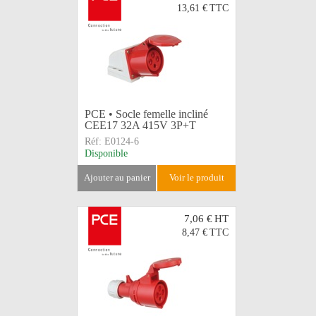
13,61 €
TTC
PCE • Socle femelle incliné
CEE17 32A 415V 3P+T
Réf:
E0124-6
Disponible
ajouter au panier
voir le produit
7,06 €
HT
8,47 €
TTC