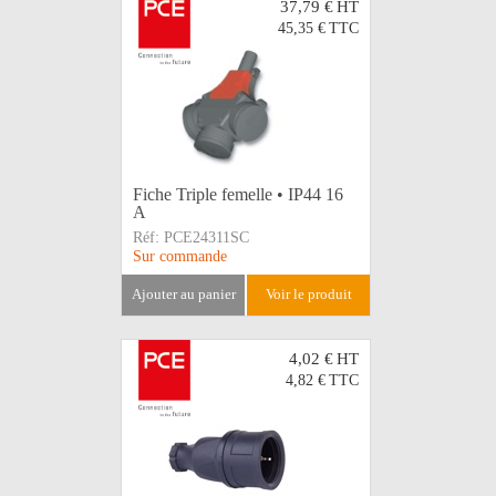
37,79 €
HT
45,35 €
TTC
Fiche Triple femelle • IP44 16
A
Réf:
PCE24311SC
Sur commande
ajouter au panier
voir le produit
4,02 €
HT
4,82 €
TTC