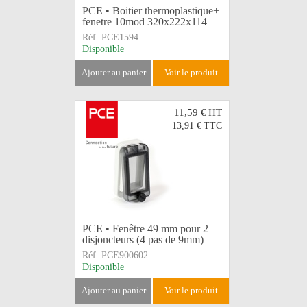
PCE • Boitier thermoplastique+
fenetre 10mod 320x222x114
Réf:
PCE1594
Disponible
ajouter au panier
voir le produit
11,59 €
HT
13,91 €
TTC
PCE • Fenêtre 49 mm pour 2
disjoncteurs (4 pas de 9mm)
Réf:
PCE900602
Disponible
ajouter au panier
voir le produit