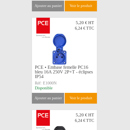
ajouter au panier
voir le produit
5,20 €
HT
6,24 €
TTC
PCE • Embase femelle PC16
bleu 16A 250V 2P+T - éclipses
IP54
Réf:
E1000N
Disponible
ajouter au panier
voir le produit
5,20 €
HT
6,24 €
TTC