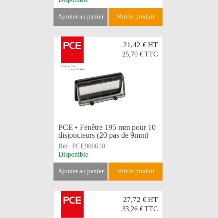
ajouter au panier
voir le produit
21,42 €
HT
25,70 €
TTC
PCE • Fenêtre 195 mm pour 10
disjoncteurs (20 pas de 9mm)
Réf:
PCE900610
Disponible
ajouter au panier
voir le produit
27,72 €
HT
33,26 €
TTC