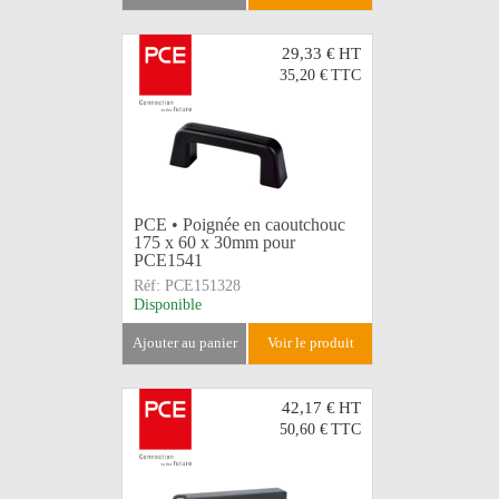
29,33 €
HT
35,20 €
TTC
PCE • Poignée en caoutchouc
175 x 60 x 30mm pour
PCE1541
Réf:
PCE151328
Disponible
ajouter au panier
voir le produit
42,17 €
HT
50,60 €
TTC