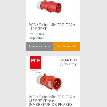
PCE • Fiche mâle CEE17 32A
415V 3P+T
Réf:
E0024-6
Disponible
ajouter au panier
voir le produit
20,66 €
HT
24,79 €
TTC
PCE • Fiche mâle CEE17 32A
415V 3P+T Avec
INVERSEUR DE PHASES