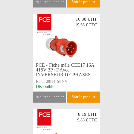
ajouter au panier
voir le produit
16,38 €
HT
19,66 €
TTC
PCE • Fiche mâle CEE17 16A
415V 3P+T Avec
INVERSEUR DE PHASES
Réf:
E0014-6/INV
Disponible
ajouter au panier
voir le produit
8,19 €
HT
9,83 €
TTC