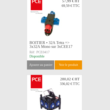
57,99 €
HT
69,59 €
TTC
BOITIER • 32A Tetra =>
3x32A Mono sur 3xCEE17
Réf:
PCE0417
Disponible
ajouter au panier
voir le produit
280,02 €
HT
336,02 €
TTC