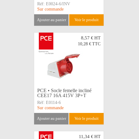
Réf:
E0024-6/INV
Sur commande
ajouter au panier
voir le produit
8,57 €
HT
10,28 €
TTC
PCE • Socle femelle incliné
CEE17 16A 415V 3P+T
Réf:
E0114-6
Sur commande
ajouter au panier
voir le produit
11,34 €
HT