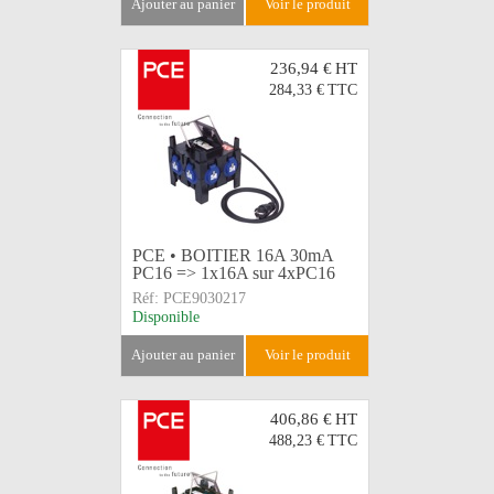
ajouter au panier
voir le produit
236,94 €
HT
284,33 €
TTC
PCE • BOITIER 16A 30mA
PC16 => 1x16A sur 4xPC16
Réf:
PCE9030217
Disponible
ajouter au panier
voir le produit
406,86 €
HT
488,23 €
TTC