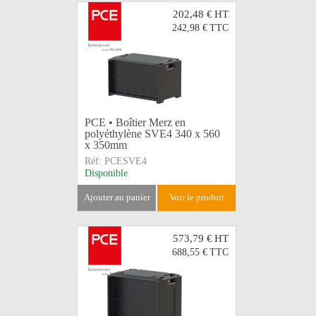
202,48 €
HT
242,98 €
TTC
PCE • Boîtier Merz en
polyéthylène SVE4 340 x 560
x 350mm
Réf:
PCESVE4
Disponible
ajouter au panier
voir le produit
573,79 €
HT
688,55 €
TTC