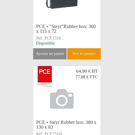
PCE • "Steyr"Rubber box: 360
x 115 x 72
Réf:
PCE1516
Disponible
ajouter au panier
voir le produit
64,90 €
HT
77,88 €
TTC
PCE • Steyr Rubber box: 380 x
130 x 83
Réf:
PCE1516L