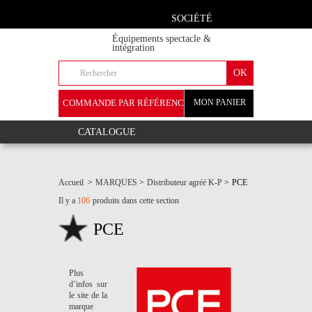
SOCIÉTÉ
Équipements spectacle &
intégration
COMMANDE PAR RÉFÉRENCE
MON PANIER
+
CATALOGUE
Accueil
>
MARQUES
>
Distributeur agréé K-P
>
PCE
Il y a
106
produits dans cette section
PCE
Plus
d’infos sur
le site de la
marque