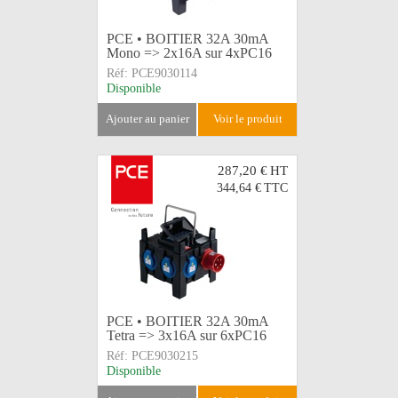
PCE • BOITIER 32A 30mA
Mono => 2x16A sur 4xPC16
Réf:
PCE9030114
Disponible
ajouter au panier
voir le produit
287,20 €
HT
344,64 €
TTC
PCE • BOITIER 32A 30mA
Tetra => 3x16A sur 6xPC16
Réf:
PCE9030215
Disponible