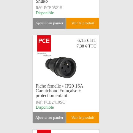
Shuko
Réf:
PCE0521S
Disponible
ajouter au panier
voir le produit
6,15 €
HT
7,38 €
TTC
Fiche femelle • IP20 16A
Caoutchouc Française +
protection enfant
Réf:
PCE2410SC
Disponible
ajouter au panier
voir le produit