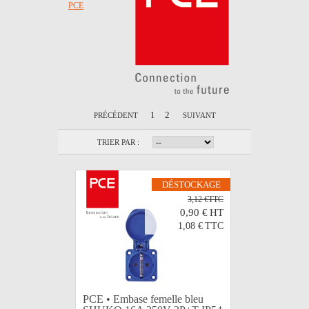
PCE
1
2
PRÉCÉDENT
SUIVANT
TRIER PAR :
DÉSTOCKAGE
3,12 €TTC
0,90 €
HT
1,08 €
TTC
PCE • Embase femelle bleu