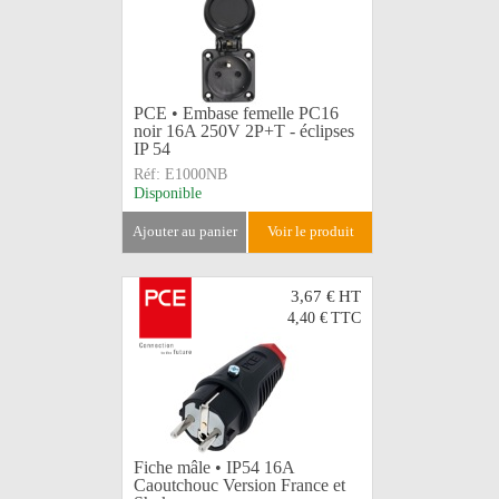
PCE • Embase femelle PC16
noir 16A 250V 2P+T - éclipses
IP 54
Réf:
E1000NB
Disponible
ajouter au panier
voir le produit
3,67 €
HT
4,40 €
TTC
Fiche mâle • IP54 16A
Caoutchouc Version France et