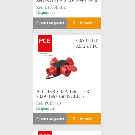
SHUKO 16A 250V 2P+T IP54
Réf:
E1000ESBL
Disponible
ajouter au panier
voir le produit
68,93 €
HT
82,72 €
TTC
BOITIER • 32A Tetra => 3
x32A Tetra sur 3xCEE17
Réf:
PCE0413
Disponible
ajouter au panier
voir le produit