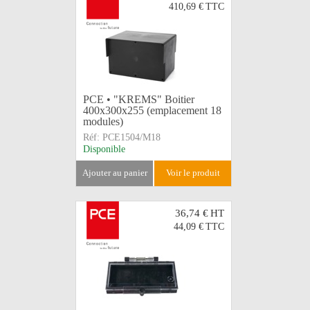
410,69 €
TTC
PCE • "KREMS" Boitier
400x300x255 (emplacement 18
modules)
Réf:
PCE1504/M18
Disponible
ajouter au panier
voir le produit
36,74 €
HT
44,09 €
TTC