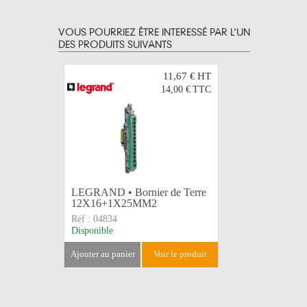
VOUS POURRIEZ ÊTRE INTERESSÉ PAR L’UN
DES PRODUITS SUIVANTS
11,67 €
HT
14,00 €
TTC
LEGRAND • Bornier de Terre
Lampe lu
12X16+1X25MM2
• 36W/08 
Réf :
04834
Réf :
699-
Disponible
Disponible
ajouter au panier
voir le produit
ajouter au 