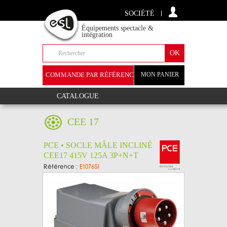
SOCIÉTÉ
Équipements spectacle &
intégration
COMMANDE PAR RÉFÉRENCE
MON PANIER
+
CATALOGUE
CEE 17
PCE • SOCLE MÂLE INCLINÉ
CEE17 415V 125A 3P+N+T
Référence :
E1076SI