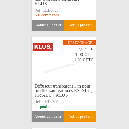
KLUS
Réf:
LED8121
Sur commande
ajouter au panier
voir le produit
DÉSTOCKAGE
7,10 €TTC
1,00 €
HT
1,20 €
TTC
Diffuseur transparent 1 m pour
profilés sauf gammes EX ALU,
HR ALU - KLUS
Réf:
LED7801
Disponible
ajouter au panier
voir le produit