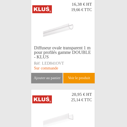
16,38 €
HT
19,66 €
TTC
Diffuseur ovale transparent 1 m
pour profilés gamme DOUBLE
- KLUS
Réf:
LED841OVT
Sur commande
ajouter au panier
voir le produit
20,95 €
HT
25,14 €
TTC