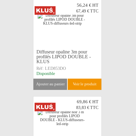
56,24 €
HT
67,49 €
TTC
Diffuseur opaline 3m pour
profilés LIPOD DOUBLE -
KLUS
Réf:
LED853DO
Disponible
ajouter au panier
voir le produit
69,86 €
HT
83,83 €
TTC