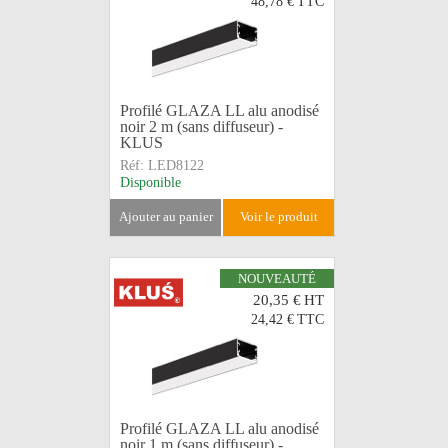
48,78 €
TTC
Profilé GLAZA LL alu anodisé
noir 2 m (sans diffuseur) -
KLUS
Réf:
LED8122
Disponible
ajouter au panier
voir le produit
NOUVEAUTÉ
20,35 €
HT
24,42 €
TTC
Profilé GLAZA LL alu anodisé
noir 1 m (sans diffuseur) -