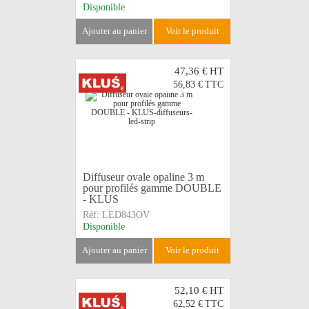
Disponible
ajouter au panier
voir le produit
47,36 €
HT
56,83 €
TTC
Diffuseur ovale opaline 3 m
pour profilés gamme DOUBLE
- KLUS
Réf:
LED843OV
Disponible
ajouter au panier
voir le produit
52,10 €
HT
62,52 €
TTC