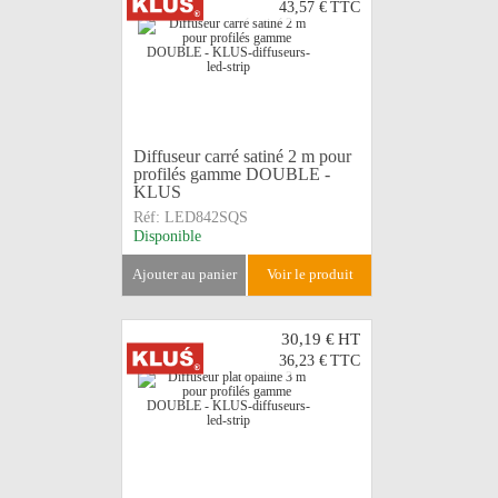
43,57 €
TTC
Diffuseur carré satiné 2 m pour
profilés gamme DOUBLE -
KLUS
Réf:
LED842SQS
Disponible
ajouter au panier
voir le produit
30,19 €
HT
36,23 €
TTC