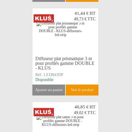
41,44 €
HT
49,73 €
TTC
Diffuseur plat prismatique 3 m
pour profilés gamme DOUBLE
- KLUS
Réf:
LED843DP
Disponible
ajouter au panier
voir le produit
40,85 €
HT
49,02 €
TTC