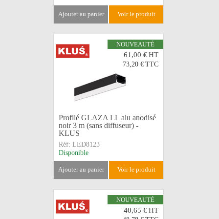
ajouter au panier
voir le produit
NOUVEAUTÉ
61,00 €
HT
73,20 €
TTC
Profilé GLAZA LL alu anodisé
noir 3 m (sans diffuseur) -
KLUS
Réf:
LED8123
Disponible
ajouter au panier
voir le produit
NOUVEAUTÉ
40,65 €
HT