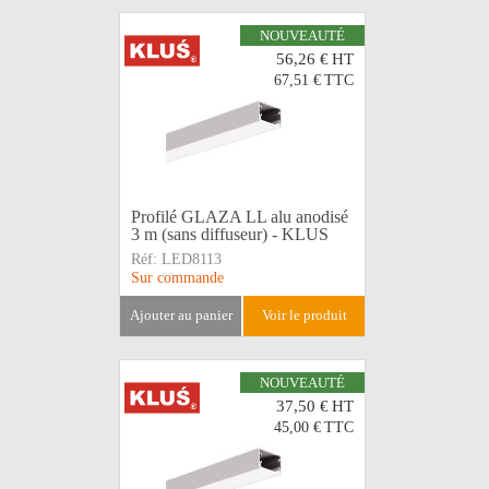
NOUVEAUTÉ
56,26 €
HT
67,51 €
TTC
Profilé GLAZA LL alu anodisé
3 m (sans diffuseur) - KLUS
Réf:
LED8113
Sur commande
ajouter au panier
voir le produit
NOUVEAUTÉ
37,50 €
HT
45,00 €
TTC