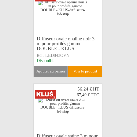
Diffuseur ovale opaline noir 3
m pour profilés gamme
DOUBLE - KLUS
Réf:
LED843OVN
Disponible
ajouter au panier
voir le produit
56,24 €
HT
67,49 €
TTC
Diffuseur ovale satiné 3 m pour