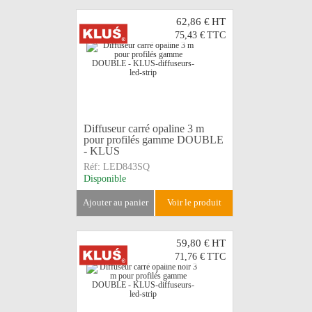
62,86 €
HT
75,43 €
TTC
Diffuseur carré opaline 3 m
pour profilés gamme DOUBLE
- KLUS
Réf:
LED843SQ
Disponible
ajouter au panier
voir le produit
59,80 €
HT
71,76 €
TTC