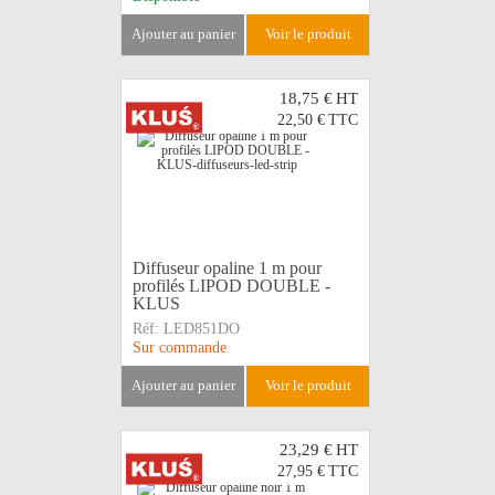
ajouter au panier
voir le produit
18,75 €
HT
22,50 €
TTC
Diffuseur opaline 1 m pour
profilés LIPOD DOUBLE -
KLUS
Réf:
LED851DO
Sur commande
ajouter au panier
voir le produit
23,29 €
HT
27,95 €
TTC