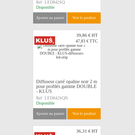
Réf:
LED842SQ
Disponible
ajouter au panier
voir le produit
39,86 €
HT
47,83 €
TTC
Diffuseur carré opaline noir 2 m
pour profilés gamme DOUBLE
- KLUS
Réf:
LED842SQN
Disponible
ajouter au panier
voir le produit
36,31 €
HT