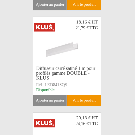
ajouter au panier
voir le produit
18,16 €
HT
21,79 €
TTC
Diffuseur carré satiné 1 m pour
profilés gamme DOUBLE -
KLUS
Réf:
LED841SQS
Disponible
ajouter au panier
voir le produit
20,13 €
HT
24,16 €
TTC