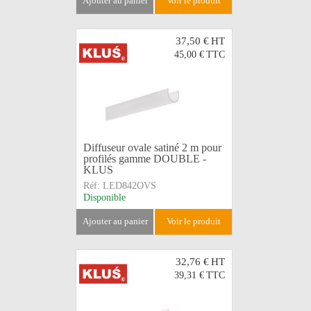
ajouter au panier
voir le produit
37,50 €
HT
45,00 €
TTC
Diffuseur ovale satiné 2 m pour
profilés gamme DOUBLE -
KLUS
Réf:
LED842OVS
Disponible
ajouter au panier
voir le produit
32,76 €
HT
39,31 €
TTC