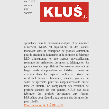
en 1977
comme
une
société
spécialisée dans la fabrication d’objets et de mobilier
d’intérieur, KLUŚ est aujourd’hui un des leaders
mondiaux dans la conception de profilés aluminium
pour la création de luminaires et de solutions d’éclairage
LED d’intégration, et une marque universellement
reconnue des architectes, designers et éclairagistes. Sa
gamme étendue de profilés et d’accessoires couvrent un
large panels d’applications en intérieur comme en
extérieur dans les espaces publics et privés, en
résidentiel, bureaux, boutiques, musées, galeries ou
salles de spectacle, pour des usages décoratifs ou de
mise en lumière. En complément des centaines de
profilés standard de leur gamme, KLUŚ sait aussi
fabriquer des profilés sur-mesure aux formes
hétéroclites pour répondre aux besoins des designers les
plus créatifs.
Plus d’infos sur KLUŚ DESIGN