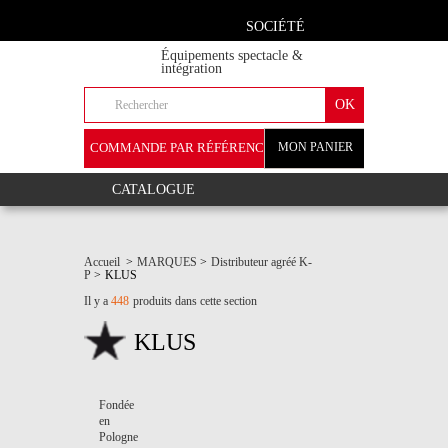
SOCIÉTÉ
Équipements spectacle &
intégration
COMMANDE PAR RÉFÉRENCE
MON PANIER
+
CATALOGUE
Accueil
>
MARQUES
>
Distributeur agréé K-
P
>
KLUS
Il y a
448
produits dans cette section
KLUS
Fondée
en
Pologne