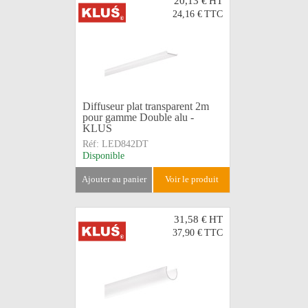
20,13 €
HT
24,16 €
TTC
Diffuseur plat transparent 2m
pour gamme Double alu -
KLUS
Réf:
LED842DT
Disponible
ajouter au panier
voir le produit
31,58 €
HT
37,90 €
TTC