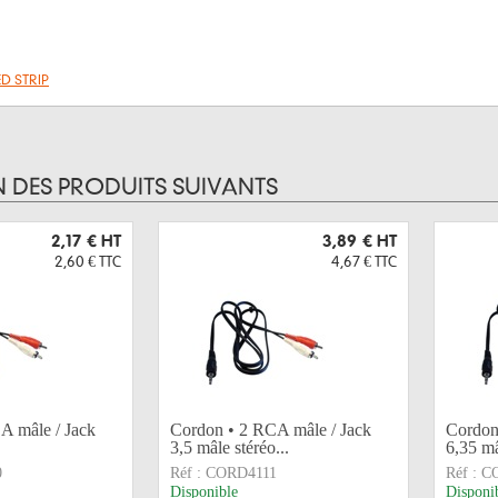
ED STRIP
N DES PRODUITS SUIVANTS
2,17 €
HT
3,89 €
HT
2,60 €
TTC
4,67 €
TTC
A mâle / Jack
Cordon • 2 RCA mâle / Jack
Cordon
3,5 mâle stéréo...
6,35 mâ
0
Réf :
CORD4111
Réf :
C
Disponible
Disponi