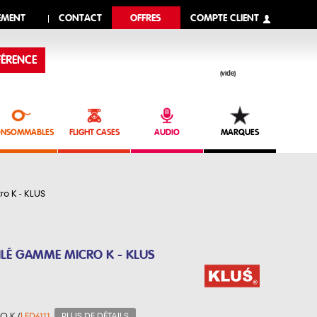
EMENT
CONTACT
OFFRES
COMPTE CLIENT
ÉRENCE
(vide)
NSOMMABLES
FLIGHT CASES
AUDIO
MARQUES
ro K - KLUS
ILÉ GAMME MICRO K - KLUS
O K (
LED6111
,
PLUS DE DÉTAILS