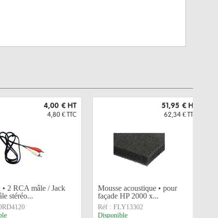
4,00 €
HT
51,95 €
HT
4,80 €
TTC
62,34 €
TTC
 • 2 RCA mâle / Jack
Mousse acoustique • pour
le stéréo...
façade HP 2000 x...
ORD4120
Réf :
FLY13302
ble
Disponible