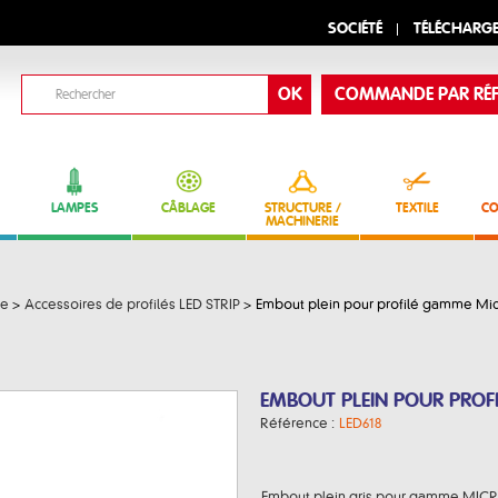
SOCIÉTÉ
TÉLÉCHARG
COMMANDE PAR RÉF
LAMPES
CÂBLAGE
STRUCTURE /
TEXTILE
CO
MACHINERIE
ue
>
Accessoires de profilés LED STRIP
>
Embout plein pour profilé gamme Mic
EMBOUT PLEIN POUR PROF
Référence :
LED618
Embout plein gris pour gamme MICR