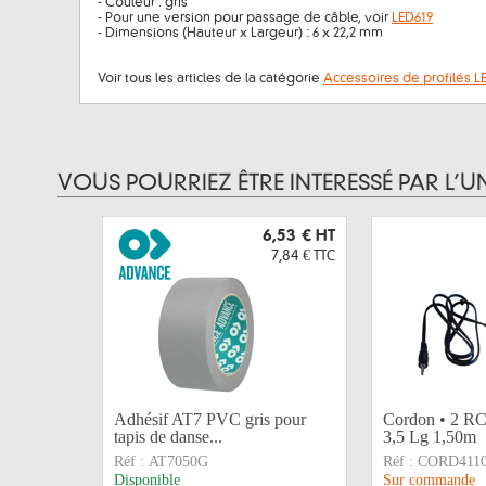
- Couleur : gris
- Pour une version pour passage de câble, voir
LED619
- Dimensions (Hauteur x Largeur) : 6 x 22,2 mm
Voir tous les articles de la catégorie
Accessoires de profilés L
VOUS POURRIEZ ÊTRE INTERESSÉ PAR L’U
6,53 €
HT
7,84 €
TTC
Adhésif AT7 PVC gris pour
Cordon • 2 RC
tapis de danse...
3,5 Lg 1,50m
Réf :
AT7050G
Réf :
CORD411
Disponible
Sur commande