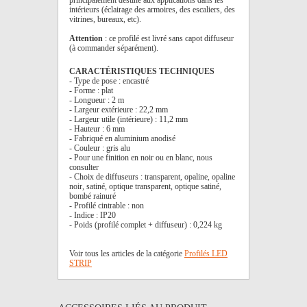
principalement destiné aux applications dans les
intérieurs (éclairage des armoires, des escaliers, des
vitrines, bureaux, etc).
Attention
: ce profilé est livré sans capot diffuseur
(à commander séparément).
CARACTÉRISTIQUES TECHNIQUES
- Type de pose : encastré
- Forme : plat
- Longueur : 2 m
- Largeur extérieure : 22,2 mm
- Largeur utile (intérieure) : 11,2 mm
- Hauteur : 6 mm
- Fabriqué en aluminium anodisé
- Couleur : gris alu
- Pour une finition en noir ou en blanc, nous
consulter
- Choix de diffuseurs : transparent, opaline, opaline
noir, satiné, optique transparent, optique satiné,
bombé rainuré
- Profilé cintrable : non
- Indice : IP20
- Poids (profilé complet + diffuseur) : 0,224 kg
Voir tous les articles de la catégorie
Profilés LED
STRIP