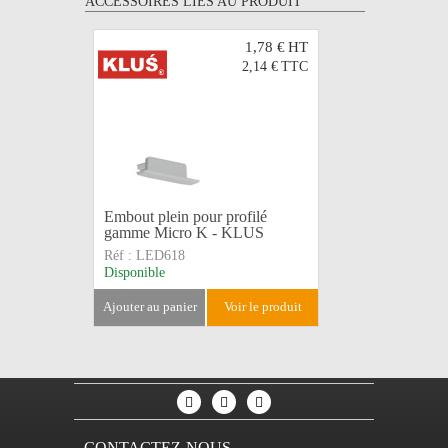
ACCESSOIRES LIÉS AU PRODUIT
1,78 €
HT
2,14 €
TTC
Embout pa
Embout plein pour profilé
profilé g
gamme Micro K - KLUS
KLUS
Réf :
LED618
Réf :
LED
Disponible
Disponible
ajouter au panier
voir le produit
ajouter au 
CONTACTEZ-NOUS