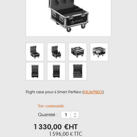
Flight case pour 6 Smart ParNeo (
ML047NEO
).
Sur commande
quantité :
1 330,00 €
HT
1 596,00 €
TTC