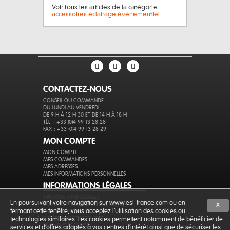
Voir tous les articles de la catégorie
accessoires éclairage événementiel
CONTACTEZ-NOUS
CONSEIL OU COMMANDE :
DU LUNDI AU VENDREDI
DE 9 H À 12 H 30 ET DE 14 H À 18 H
TÉL. : +33 (0)4 99 13 28 28
FAX : +33 (0)4 99 13 28 29
MON COMPTE
MON COMPTE
MES COMMANDES
MES ADRESSES
MES INFORMATIONS PERSONNELLES
INFORMATIONS LÉGALES
INFORMATIONS LÉGALES
En poursuivant votre navigation sur www.esl-france.com ou en
CONDITIONS GÉNÉRALES DE VENTE
X
fermant cette fenêtre, vous acceptez l’utilisation des cookies ou
PROTECTION DES DONNÉES
EXPÉDITION ET RETOURS
technologies similaires. Les cookies permettent notamment de bénéficier de
PAIEMENT SÉCURISÉ
services et d'offres adaptés à vos centres d'intérêt ainsi que de sécuriser les