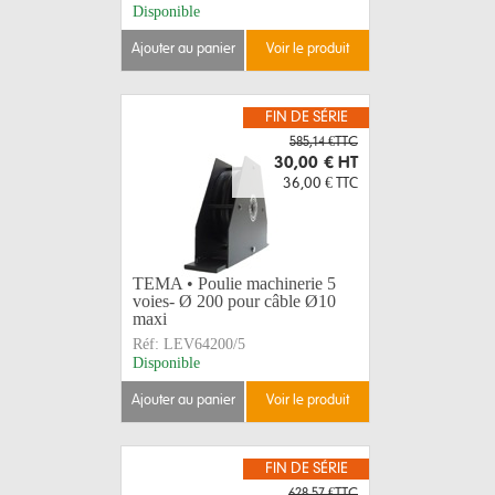
Disponible
ajouter au panier
voir le produit
FIN DE SÉRIE
585,14 €TTC
30,00 €
HT
36,00 €
TTC
TEMA • Poulie machinerie 5
voies- Ø 200 pour câble Ø10
maxi
Réf:
LEV64200/5
Disponible
ajouter au panier
voir le produit
FIN DE SÉRIE
628,57 €TTC