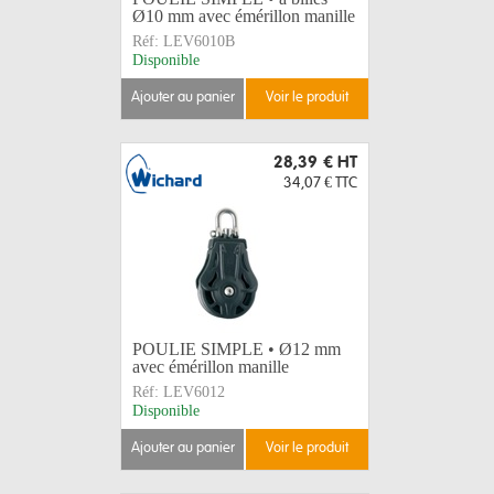
Ø10 mm avec émérillon manille
Réf:
LEV6010B
Disponible
ajouter au panier
voir le produit
28,39 €
HT
34,07 €
TTC
POULIE SIMPLE • Ø12 mm
avec émérillon manille
Réf:
LEV6012
Disponible
ajouter au panier
voir le produit