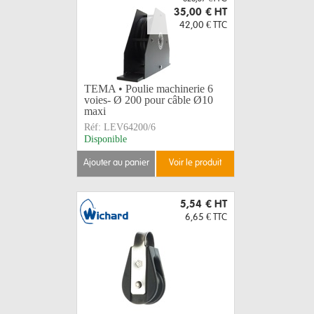
35,00 €
HT
42,00 €
TTC
TEMA • Poulie machinerie 6
voies- Ø 200 pour câble Ø10
maxi
Réf:
LEV64200/6
Disponible
ajouter au panier
voir le produit
5,54 €
HT
6,65 €
TTC