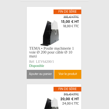
FIN DE SÉRIE
203,42 €TTC
15,00 €
HT
18,00 €
TTC
TEMA • Poulie machinerie 1
voie Ø 200 pour câble Ø 10
maxi
Réf:
LEV64200/1
Disponible
ajouter au panier
voir le produit
FIN DE SÉRIE
315,43 €TTC
20,00 €
HT
24,00 €
TTC