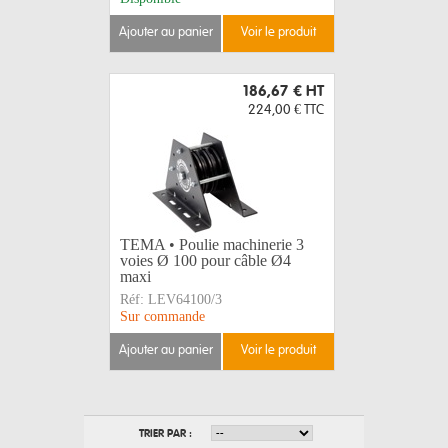
ajouter au panier
voir le produit
186,67 €
HT
224,00 €
TTC
TEMA • Poulie machinerie 3
voies Ø 100 pour câble Ø4
maxi
Réf:
LEV64100/3
Sur commande
ajouter au panier
voir le produit
TRIER PAR :