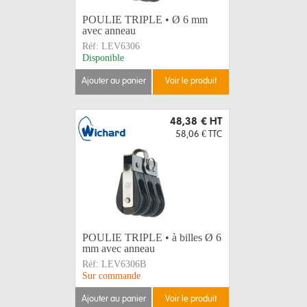
POULIE TRIPLE • Ø 6 mm
avec anneau
Réf:
LEV6306
Disponible
ajouter au panier
voir le produit
48,38 €
HT
58,06 €
TTC
POULIE TRIPLE • à billes Ø 6
mm avec anneau
Réf:
LEV6306B
Sur commande
ajouter au panier
voir le produit