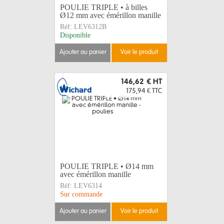
POULIE TRIPLE • à billes
Ø12 mm avec émérillon manille
Réf:
LEV6312B
Disponible
ajouter au panier
voir le produit
146,62 €
HT
175,94 €
TTC
POULIE TRIPLE • Ø14 mm
avec émérillon manille
Réf:
LEV6314
Sur commande
ajouter au panier
voir le produit