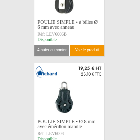
POULIE SIMPLE • à billes Ø
6 mm avec anneau
Réf:
LEV6006B
Disponible
ajouter au panier
voir le produit
19,25 €
HT
23,10 €
TTC
POULIE SIMPLE • Ø 8 mm
avec émérillon manille
Réf:
LEV6008
Disponible