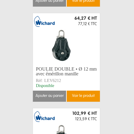
ajouter au panier
voir le produit
64,27 €
HT
77,12 €
TTC
POULIE DOUBLE • Ø 12 mm
avec émérillon manille
Réf:
LEV6212
Disponible
ajouter au panier
voir le produit
102,99 €
HT
123,59 €
TTC