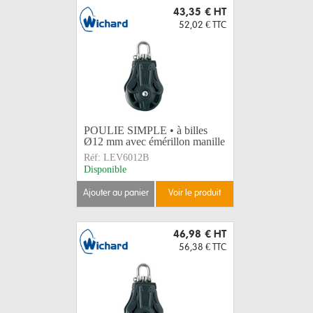
43,35 €
HT
52,02 €
TTC
POULIE SIMPLE • à billes
Ø12 mm avec émérillon manille
Réf:
LEV6012B
Disponible
ajouter au panier
voir le produit
46,98 €
HT
56,38 €
TTC