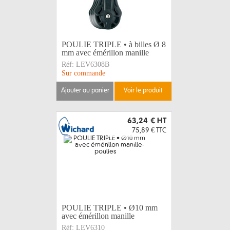
POULIE TRIPLE • à billes Ø 8
mm avec émérillon manille
Réf:
LEV6308B
Sur commande
ajouter au panier
voir le produit
63,24 €
HT
75,89 €
TTC
POULIE TRIPLE • Ø10 mm
avec émérillon manille
Réf:
LEV6310