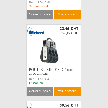
Réf:
LEV6214B
Sur commande
ajouter au panier
voir le produit
23,46 €
HT
28,15 €
TTC
POULIE TRIPLE • Ø 4 mm
avec anneau
Réf:
LEV6304
Disponible
ajouter au panier
voir le produit
39,56 €
HT