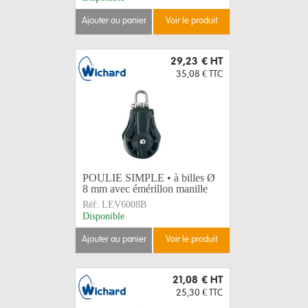
ajouter au panier
voir le produit
29,23 €
HT
35,08 €
TTC
POULIE SIMPLE • à billes Ø
8 mm avec émérillon manille
Réf:
LEV6008B
Disponible
ajouter au panier
voir le produit
21,08 €
HT
25,30 €
TTC