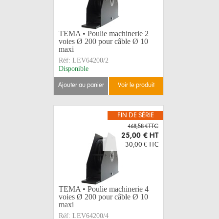
TEMA • Poulie machinerie 2
voies Ø 200 pour câble Ø 10
maxi
Réf:
LEV64200/2
Disponible
ajouter au panier
voir le produit
FIN DE SÉRIE
468,58 €TTC
25,00 €
HT
30,00 €
TTC
TEMA • Poulie machinerie 4
voies Ø 200 pour câble Ø 10
maxi
Réf:
LEV64200/4