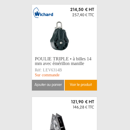
214,50 €
HT
257,40 €
TTC
POULIE TRIPLE • à billes 14
mm avec émérillon manille
Réf:
LEV6314B
Sur commande
ajouter au panier
voir le produit
121,90 €
HT
146,28 €
TTC