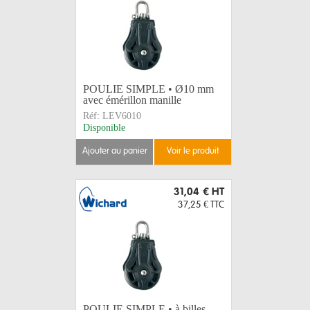
POULIE SIMPLE • Ø10 mm
avec émérillon manille
Réf:
LEV6010
Disponible
ajouter au panier
voir le produit
31,04 €
HT
37,25 €
TTC
POULIE SIMPLE • à billes