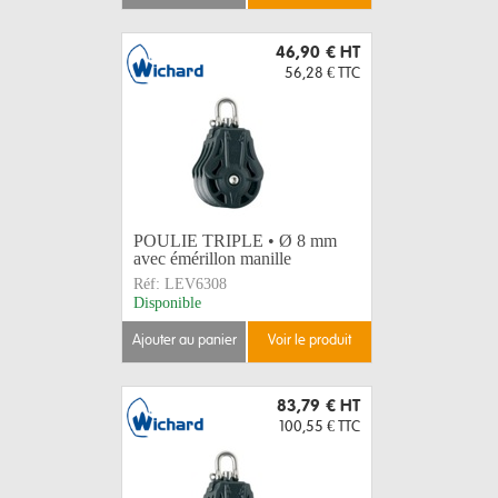
46,90 €
HT
56,28 €
TTC
POULIE TRIPLE • Ø 8 mm
avec émérillon manille
Réf:
LEV6308
Disponible
ajouter au panier
voir le produit
83,79 €
HT
100,55 €
TTC