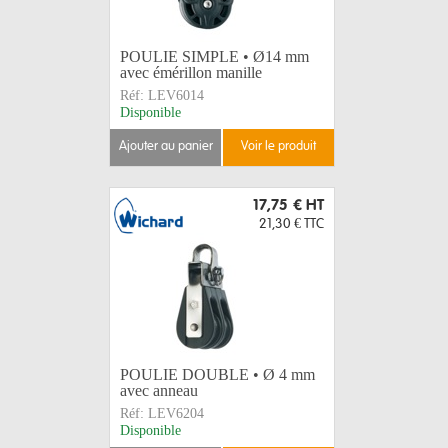
POULIE SIMPLE • Ø14 mm
avec émérillon manille
Réf:
LEV6014
Disponible
ajouter au panier
voir le produit
17,75 €
HT
21,30 €
TTC
POULIE DOUBLE • Ø 4 mm
avec anneau
Réf:
LEV6204
Disponible