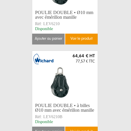
POULIE DOUBLE • Ø10 mm
avec émérillon manille
Réf:
LEV6210
Disponible
ajouter au panier
voir le produit
64,64 €
HT
77,57 €
TTC
POULIE DOUBLE • à billes
Ø10 mm avec émérillon manille
Réf:
LEV6210B
Disponible