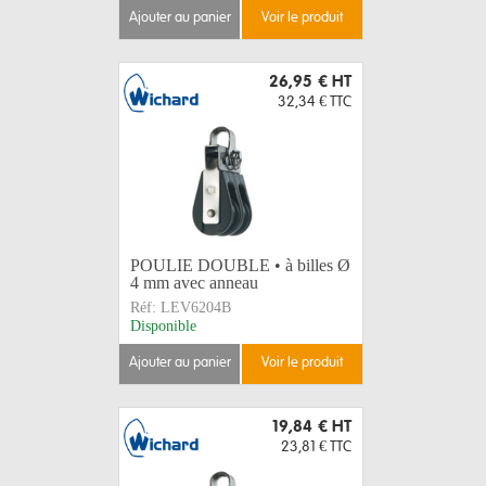
ajouter au panier
voir le produit
26,95 €
HT
32,34 €
TTC
POULIE DOUBLE • à billes Ø
4 mm avec anneau
Réf:
LEV6204B
Disponible
ajouter au panier
voir le produit
19,84 €
HT
23,81 €
TTC