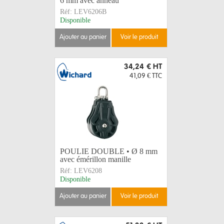
6 mm avec anneau
Réf:
LEV6206B
Disponible
ajouter au panier
voir le produit
34,24 €
HT
41,09 €
TTC
POULIE DOUBLE • Ø 8 mm
avec émérillon manille
Réf:
LEV6208
Disponible
ajouter au panier
voir le produit