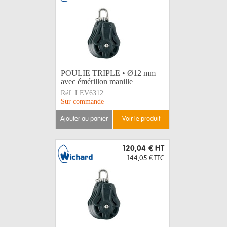
POULIE TRIPLE • Ø12 mm
avec émérillon manille
Réf:
LEV6312
Sur commande
ajouter au panier
voir le produit
120,04 €
HT
144,05 €
TTC