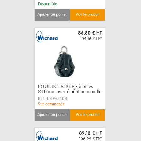
Disponible
ajouter au panier
voir le produit
86,80 €
HT
104,16 €
TTC
POULIE TRIPLE • à billes
Ø10 mm avec émérillon manille
Réf:
LEV6310B
Sur commande
ajouter au panier
voir le produit
89,12 €
HT
106,94 €
TTC