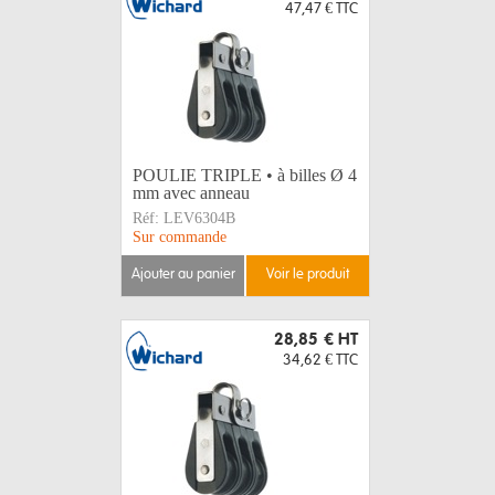
47,47 €
TTC
POULIE TRIPLE • à billes Ø 4
mm avec anneau
Réf:
LEV6304B
Sur commande
ajouter au panier
voir le produit
28,85 €
HT
34,62 €
TTC