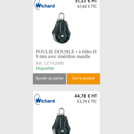
51,33 €
HT
61,60 €
TTC
POULIE DOUBLE • à billes Ø
8 mm avec émérillon manille
Réf:
LEV6208B
Disponible
ajouter au panier
voir le produit
44,78 €
HT
53,74 €
TTC