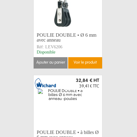
POULIE DOUBLE • Ø 6 mm
avec anneau
Réf:
LEV6206
Disponible
ajouter au panier
voir le produit
32,84 €
HT
39,41 €
TTC
POULIE DOUBLE • à billes Ø