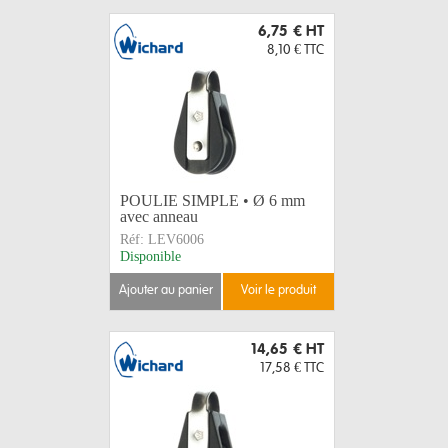
6,75 €
HT
8,10 €
TTC
POULIE SIMPLE • Ø 6 mm
avec anneau
Réf:
LEV6006
Disponible
ajouter au panier
voir le produit
14,65 €
HT
17,58 €
TTC