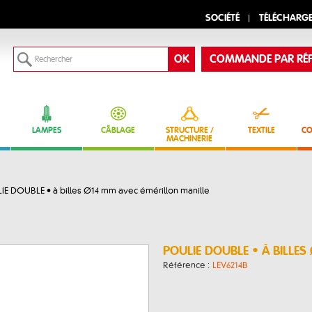
SOCIÉTÉ
TÉLÉCHARG
COMMANDE PAR RÉF
LAMPES
CÂBLAGE
STRUCTURE /
TEXTILE
CO
MACHINERIE
IE DOUBLE • à billes Ø14 mm avec émérillon manille
POULIE DOUBLE • À BILLE
Référence :
LEV6214B