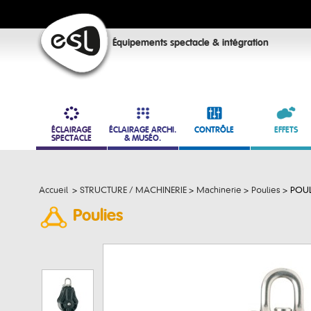
Équipements spectacle & intégration
ÉCLAIRAGE
ÉCLAIRAGE ARCHI.
CONTRÔLE
EFFETS
SPECTACLE
& MUSÉO.
Accueil
>
STRUCTURE / MACHINERIE
>
Machinerie
>
Poulies
>
POUL
Poulies