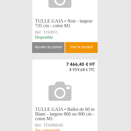
TULLE GAIA • Noir - largeur
735 cm - coton M1
Réf:
TIS0951
Disponible
ajouter au panier
voir le produit
7 466,40 €
HT
8 959,68 €
TTC
TULLE GAIA • Ballot de 60 m
Blanc - largeur 800 ou 900 cm -
coton M1
Réf:
TIS0960/60
Sur commande