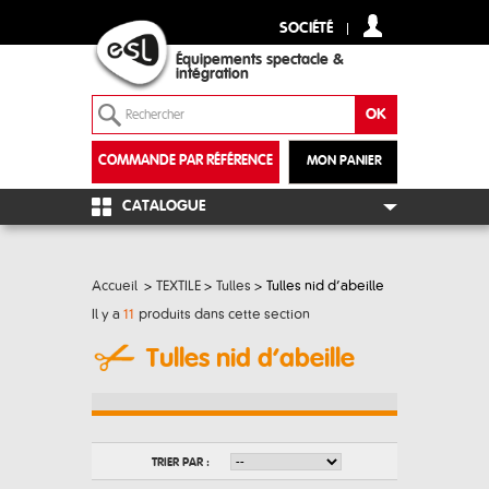
SOCIÉTÉ
Équipements spectacle &
intégration
COMMANDE PAR RÉFÉRENCE
MON PANIER
+
CATALOGUE
Accueil
>
TEXTILE
>
Tulles
>
Tulles nid d’abeille
Il y a
11
produits dans cette section
Tulles nid d’abeille
TRIER PAR :