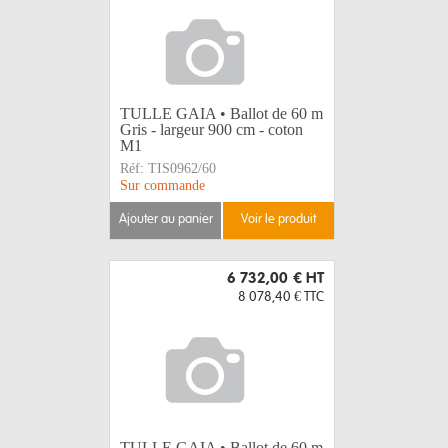
TULLE GAIA • Ballot de 60 m
Gris - largeur 900 cm - coton
M1
Réf:
TIS0962/60
Sur commande
ajouter au panier
voir le produit
6 732,00 €
HT
8 078,40 €
TTC
TULLE GAIA • Ballot de 60 m