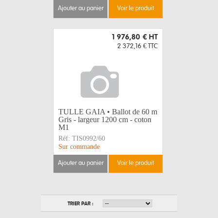
ajouter au panier
voir le produit
1 976,80 €
HT
2 372,16 €
TTC
TULLE GAIA • Ballot de 60 m
Gris - largeur 1200 cm - coton
M1
Réf:
TIS0992/60
Sur commande
ajouter au panier
voir le produit
TRIER PAR :