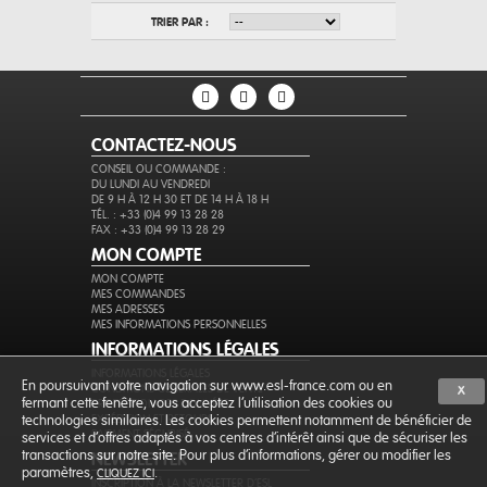
TRIER PAR :
CONTACTEZ-NOUS
CONSEIL OU COMMANDE :
DU LUNDI AU VENDREDI
DE 9 H À 12 H 30 ET DE 14 H À 18 H
TÉL. : +33 (0)4 99 13 28 28
FAX : +33 (0)4 99 13 28 29
MON COMPTE
MON COMPTE
MES COMMANDES
MES ADRESSES
MES INFORMATIONS PERSONNELLES
INFORMATIONS LÉGALES
INFORMATIONS LÉGALES
En poursuivant votre navigation sur www.esl-france.com ou en
CONDITIONS GÉNÉRALES DE VENTE
X
fermant cette fenêtre, vous acceptez l’utilisation des cookies ou
PROTECTION DES DONNÉES
EXPÉDITION ET RETOURS
technologies similaires. Les cookies permettent notamment de bénéficier de
PAIEMENT SÉCURISÉ
services et d'offres adaptés à vos centres d'intérêt ainsi que de sécuriser les
transactions sur notre site. Pour plus d'informations, gérer ou modifier les
NEWSLETTER
paramètres,
.
CLIQUEZ ICI
INSCRIPTION À LA NEWSLETTER D'ESL