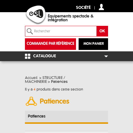
SOCIÉTÉ
Équipements spectacle &
intégration
COMMANDE PAR RÉFÉRENCE
MON PANIER
+
CATALOGUE
Accueil
>
STRUCTURE /
MACHINERIE
>
Patiences
Il y a
4
produits dans cette section
Patiences
Patiences