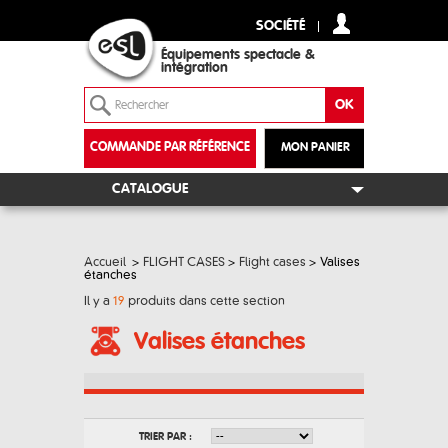
SOCIÉTÉ
Équipements spectacle &
intégration
COMMANDE PAR RÉFÉRENCE
MON PANIER
+
CATALOGUE
Accueil
>
FLIGHT CASES
>
Flight cases
>
Valises
étanches
Il y a
19
produits dans cette section
Valises étanches
TRIER PAR :