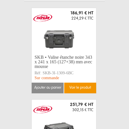
186,91 €
HT
224,29 €
TTC
SKB • Valise étanche noire 343
x 241 x 165 (127+38) mm avec
mousse
Réf:
SKB-3I-1309-6BC
Sur commande
ajouter au panier
voir le produit
251,79 €
HT
302,15 €
TTC