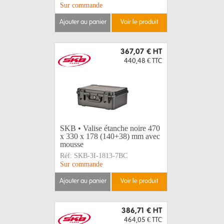
Sur commande
ajouter au panier
voir le produit
367,07 €
HT
440,48 €
TTC
SKB • Valise étanche noire 470
x 330 x 178 (140+38) mm avec
mousse
Réf:
SKB-3I-1813-7BC
Sur commande
ajouter au panier
voir le produit
386,71 €
HT
464,05 €
TTC