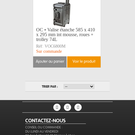
OC • Valise étanche 585 x 410
x 295 mm int mousse, roues +
trolley 74L
Réf:
VOC6800M
Sur commande
ajouter au panier
voir le produit
TRIER PAR :
CONTACTEZ-NOUS
CONSEIL OU COMMANDE :
DU LUNDI AU VENDREDI