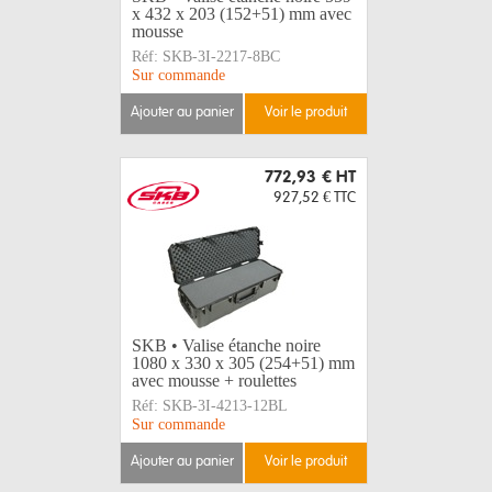
x 432 x 203 (152+51) mm avec
mousse
Réf:
SKB-3I-2217-8BC
Sur commande
ajouter au panier
voir le produit
772,93 €
HT
927,52 €
TTC
SKB • Valise étanche noire
1080 x 330 x 305 (254+51) mm
avec mousse + roulettes
Réf:
SKB-3I-4213-12BL
Sur commande
ajouter au panier
voir le produit