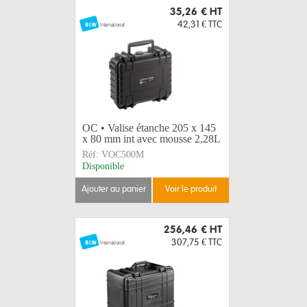
35,26 €
HT
42,31 €
TTC
OC • Valise étanche 205 x 145
x 80 mm int avec mousse 2,28L
Réf:
VOC500M
Disponible
ajouter au panier
voir le produit
256,46 €
HT
307,75 €
TTC