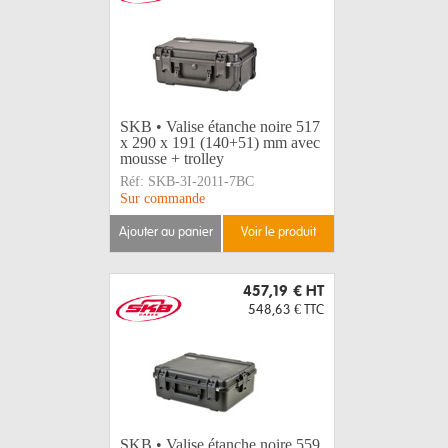
SKB • Valise étanche noire 517
x 290 x 191 (140+51) mm avec
mousse + trolley
Réf:
SKB-3I-2011-7BC
Sur commande
ajouter au panier
voir le produit
457,19 €
HT
548,63 €
TTC
SKB • Valise étanche noire 559