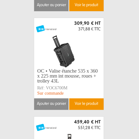
ajouter au panier
voir le produit
309,90 €
HT
371,88 €
TTC
OC • Valise étanche 535 x 360
x 225 mm int mousse, roues +
trolley 43L
Réf:
VOC6700M
Sur commande
ajouter au panier
voir le produit
459,40 €
HT
551,28 €
TTC