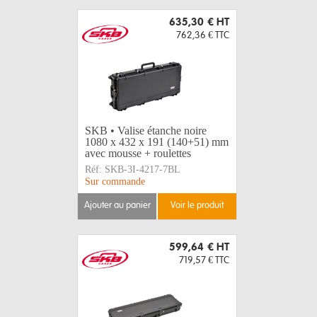
635,30 €
HT
762,36 €
TTC
SKB • Valise étanche noire
1080 x 432 x 191 (140+51) mm
avec mousse + roulettes
Réf:
SKB-3I-4217-7BL
Sur commande
ajouter au panier
voir le produit
599,64 €
HT
719,57 €
TTC