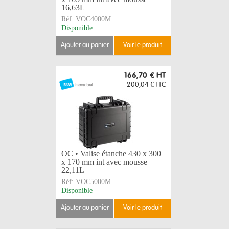
16,63L
Réf:
VOC4000M
Disponible
ajouter au panier
voir le produit
166,70 €
HT
200,04 €
TTC
OC • Valise étanche 430 x 300
x 170 mm int avec mousse
22,11L
Réf:
VOC5000M
Disponible
ajouter au panier
voir le produit