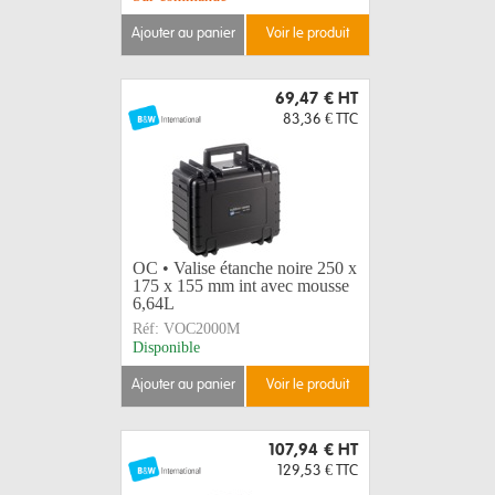
ajouter au panier
voir le produit
69,47 €
HT
83,36 €
TTC
OC • Valise étanche noire 250 x
175 x 155 mm int avec mousse
6,64L
Réf:
VOC2000M
Disponible
ajouter au panier
voir le produit
107,94 €
HT
129,53 €
TTC