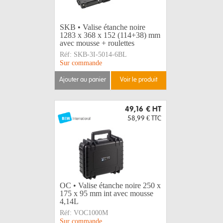
SKB • Valise étanche noire
1283 x 368 x 152 (114+38) mm
avec mousse + roulettes
Réf:
SKB-3I-5014-6BL
Sur commande
ajouter au panier
voir le produit
49,16 €
HT
58,99 €
TTC
OC • Valise étanche noire 250 x
175 x 95 mm int avec mousse
4,14L
Réf:
VOC1000M
Sur commande