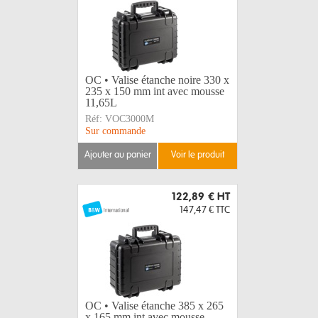
OC • Valise étanche noire 330 x
235 x 150 mm int avec mousse
11,65L
Réf:
VOC3000M
Sur commande
ajouter au panier
voir le produit
122,89 €
HT
147,47 €
TTC
OC • Valise étanche 385 x 265
x 165 mm int avec mousse