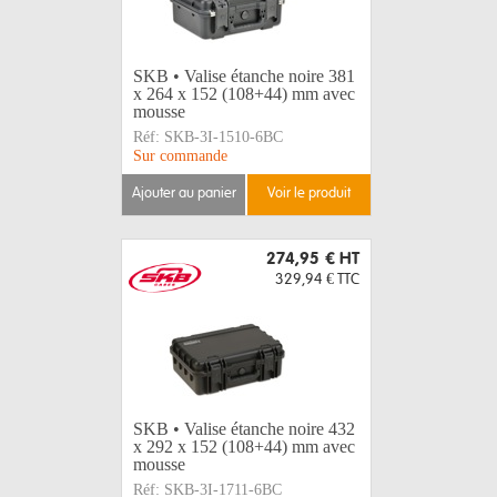
SKB • Valise étanche noire 381
x 264 x 152 (108+44) mm avec
mousse
Réf:
SKB-3I-1510-6BC
Sur commande
ajouter au panier
voir le produit
274,95 €
HT
329,94 €
TTC
SKB • Valise étanche noire 432
x 292 x 152 (108+44) mm avec
mousse
Réf:
SKB-3I-1711-6BC