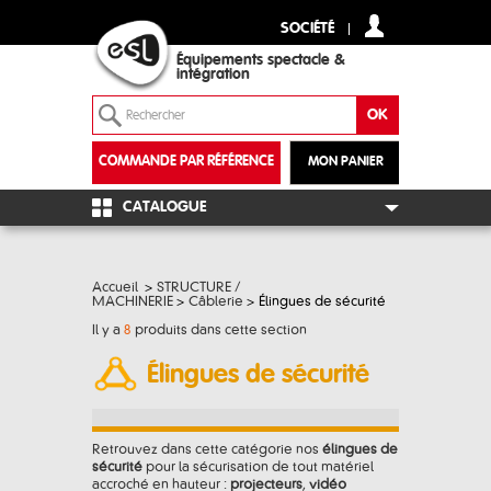
SOCIÉTÉ
Équipements spectacle &
intégration
COMMANDE PAR RÉFÉRENCE
MON PANIER
+
CATALOGUE
Accueil
>
STRUCTURE /
MACHINERIE
>
Câblerie
>
Élingues de sécurité
Il y a
8
produits dans cette section
Élingues de sécurité
Retrouvez dans cette catégorie nos
élingues de
sécurité
pour la sécurisation de tout matériel
accroché en hauteur :
projecteurs
,
vidéo