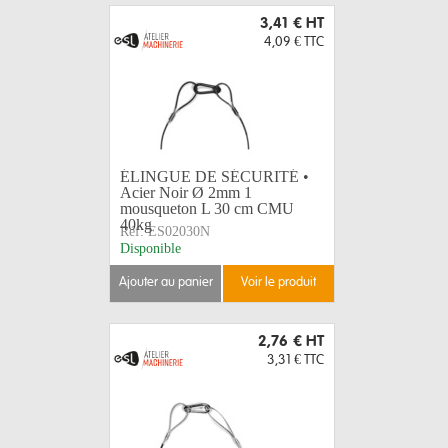
3,41 €
HT
4,09 €
TTC
ÉLINGUE DE SÉCURITÉ •
Acier Noir Ø 2mm 1
mousqueton L 30 cm CMU
40kg
Réf:
ES02030N
Disponible
ajouter au panier
voir le produit
2,76 €
HT
3,31 €
TTC