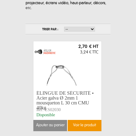
projecteur
,
écrans vidéo
,
haut-parleur
,
décors
,
etc.
TRIER PAR :
2,70 €
HT
3,24 €
TTC
ÉLINGUE DE SÉCURITÉ •
Acier galva Ø 2mm 1
mousqueton L 30 cm CMU
40kg
Réf:
ES02030
Disponible
ajouter au panier
voir le produit