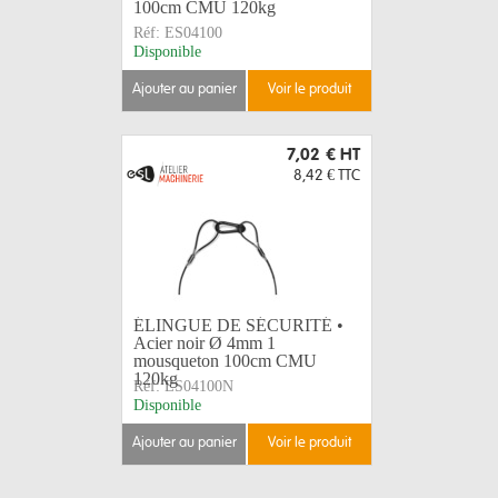
100cm CMU 120kg
Réf:
ES04100
Disponible
ajouter au panier
voir le produit
7,02 €
HT
8,42 €
TTC
ÉLINGUE DE SÉCURITÉ •
Acier noir Ø 4mm 1
mousqueton 100cm CMU
120kg
Réf:
ES04100N
Disponible
ajouter au panier
voir le produit