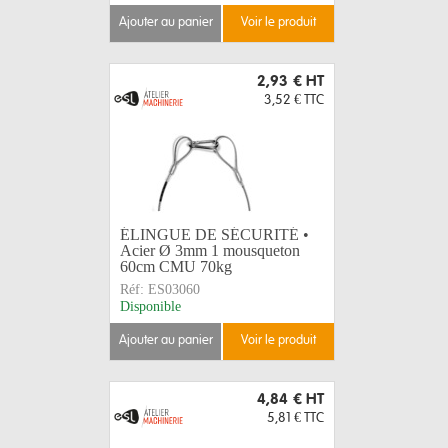
ajouter au panier
voir le produit
2,93 €
HT
3,52 €
TTC
ÉLINGUE DE SÉCURITÉ •
Acier Ø 3mm 1 mousqueton
60cm CMU 70kg
Réf:
ES03060
Disponible
ajouter au panier
voir le produit
4,84 €
HT
5,81 €
TTC