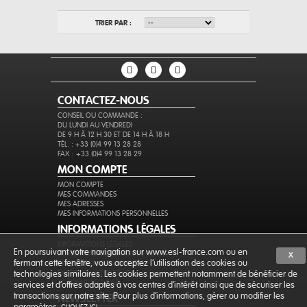
TRIER PAR :
CONTACTEZ-NOUS
CONSEIL OU COMMANDE :
DU LUNDI AU VENDREDI
DE 9 H À 12 H 30 ET DE 14 H À 18 H
TÉL. : +33 (0)4 99 13 28 28
FAX : +33 (0)4 99 13 28 29
MON COMPTE
MON COMPTE
MES COMMANDES
MES ADRESSES
MES INFORMATIONS PERSONNELLES
INFORMATIONS LÉGALES
INFORMATIONS LÉGALES
En poursuivant votre navigation sur www.esl-france.com ou en
CONDITIONS GÉNÉRALES DE VENTE
X
fermant cette fenêtre, vous acceptez l’utilisation des cookies ou
PROTECTION DES DONNÉES
EXPÉDITION ET RETOURS
technologies similaires. Les cookies permettent notamment de bénéficier de
PAIEMENT SÉCURISÉ
services et d'offres adaptés à vos centres d'intérêt ainsi que de sécuriser les
transactions sur notre site. Pour plus d'informations, gérer ou modifier les
NEWSLETTER