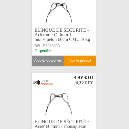
ÉLINGUE DE SÉCURITÉ •
Acier noir Ø 3mm 1
mousqueton 60cm CMU 70kg
Réf:
ES03060N
Disponible
ajouter au panier
voir le produit
4,49 €
HT
5,39 €
TTC
ÉLINGUE DE SÉCURITÉ •
Acier Ø 4mm 1 mousqueton