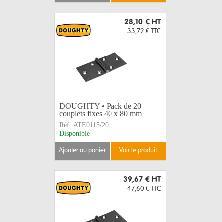
28,10 €
HT
33,72 €
TTC
DOUGHTY • Pack de 20
couplets fixes 40 x 80 mm
Réf:
ATE0115/20
Disponible
ajouter au panier
voir le produit
39,67 €
HT
47,60 €
TTC