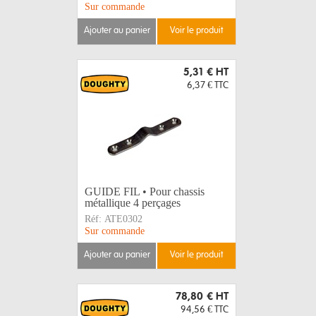
Sur commande
ajouter au panier
voir le produit
5,31 €
HT
6,37 €
TTC
GUIDE FIL • Pour chassis
métallique 4 perçages
Réf:
ATE0302
Sur commande
ajouter au panier
voir le produit
78,80 €
HT
94,56 €
TTC