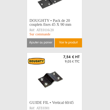
DOUGHTY • Pack de 20
couplets fixes 45 X 90 mm
Réf:
ATE0116/20
Sur commande
ajouter au panier
voir le produit
7,54 €
HT
9,05 €
TTC
GUIDE FIL • Vertical 60/45
Réf:
ATE0301