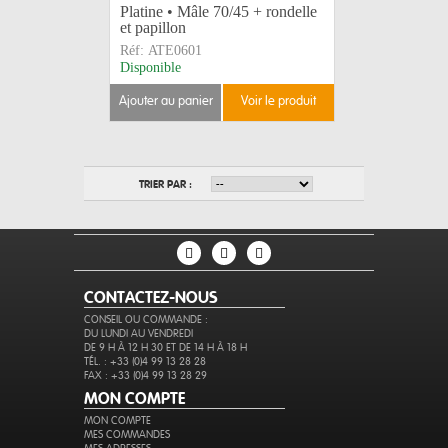
Platine • Mâle 70/45 + rondelle
et papillon
Réf:
ATE0601
Disponible
ajouter au panier
voir le produit
TRIER PAR :
CONTACTEZ-NOUS
CONSEIL OU COMMANDE :
DU LUNDI AU VENDREDI
DE 9 H À 12 H 30 ET DE 14 H À 18 H
TÉL. : +33 (0)4 99 13 28 28
FAX : +33 (0)4 99 13 28 29
MON COMPTE
MON COMPTE
MES COMMANDES