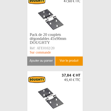
47,60 €
TTC
Pack de 20 couplets
dégondables 45x90mm
DOUGHTY
Réf:
ATE0102/20
Sur commande
ajouter au panier
voir le produit
37,84 €
HT
45,41 €
TTC