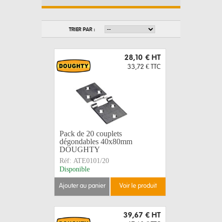
TRIER PAR :
28,10 €
HT
33,72 €
TTC
Pack de 20 couplets
dégondables 40x80mm
DOUGHTY
Réf:
ATE0101/20
Disponible
ajouter au panier
voir le produit
39,67 €
HT