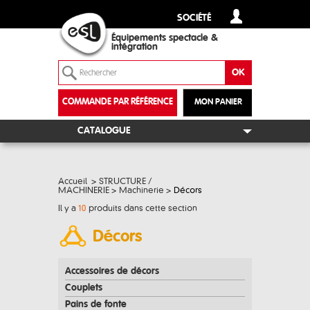
SOCIÉTÉ
Équipements spectacle &
intégration
COMMANDE PAR RÉFÉRENCE
MON PANIER
+
CATALOGUE
Accueil
>
STRUCTURE /
MACHINERIE
>
Machinerie
>
Décors
Il y a
10
produits dans cette section
Décors
Accessoires de décors
Couplets
Pains de fonte