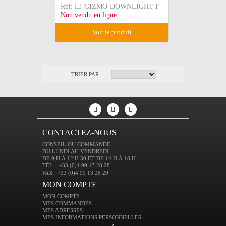
Réf:
LJ-GIZMO-DOWNLIGHT-F
Non vendu en ligne
voir le produit
TRIER PAR :
CONTACTEZ-NOUS
CONSEIL OU COMMANDE :
DU LUNDI AU VENDREDI
DE 9 H À 12 H 30 ET DE 14 H À 18 H
TÉL. : +33 (0)4 99 13 28 28
FAX : +33 (0)4 99 13 28 29
MON COMPTE
MON COMPTE
MES COMMANDES
MES ADRESSES
MES INFORMATIONS PERSONNELLES