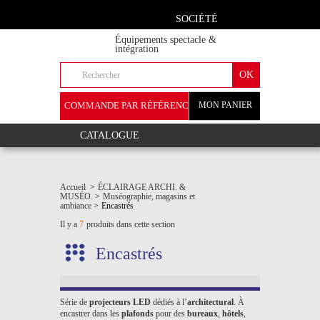
SOCIÉTÉ
Équipements spectacle &
intégration
COMMANDE PAR RÉFÉRENCE
MON PANIER
+
CATALOGUE
Accueil
>
ÉCLAIRAGE ARCHI. &
MUSÉO.
>
Muséographie, magasins et
ambiance
>
Encastrés
Il y a
7
produits dans cette section
Encastrés
Série de
projecteurs LED
dédiés à l’
architectural
. À
encastrer dans les
plafonds
pour des
bureaux
,
hôtels
,