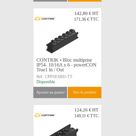
142,80 €
HT
171,36 €
TTC
CONTRIK • Bloc multiprise
IP54- 10/16A x 6 - powerCON
True1 In / Out
Réf:
CPPSE6RD-TT
Disponible
ajouter au panier
voir le produit
124,26 €
HT
149,11 €
TTC