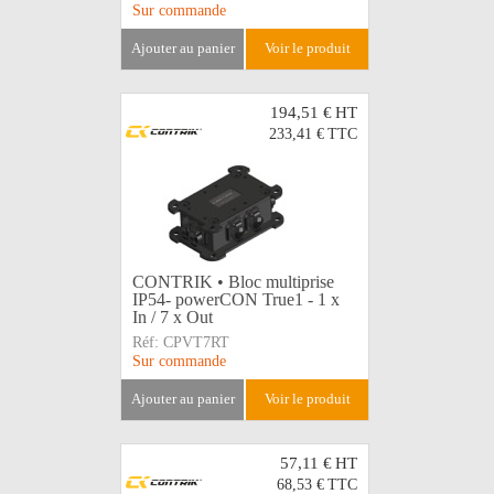
Sur commande
ajouter au panier
voir le produit
194,51 €
HT
233,41 €
TTC
CONTRIK • Bloc multiprise
IP54- powerCON True1 - 1 x
In / 7 x Out
Réf:
CPVT7RT
Sur commande
ajouter au panier
voir le produit
57,11 €
HT
68,53 €
TTC