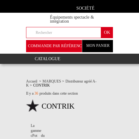
SOCIÉTÉ
Équipements spectacle &
intégration
COMMANDE PAR RÉFÉRENCE
MON PANIER
+
CATALOGUE
Accueil
>
MARQUES
>
Distributeur agréé A-
K
>
CONTRIK
Il y a
36
produits dans cette section
CONTRIK
La
gamme
cPot du