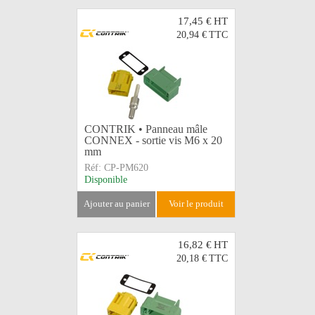
17,45 €
HT
20,94 €
TTC
CONTRIK • Panneau mâle
CONNEX - sortie vis M6 x 20
mm
Réf:
CP-PM620
Disponible
ajouter au panier
voir le produit
16,82 €
HT
20,18 €
TTC