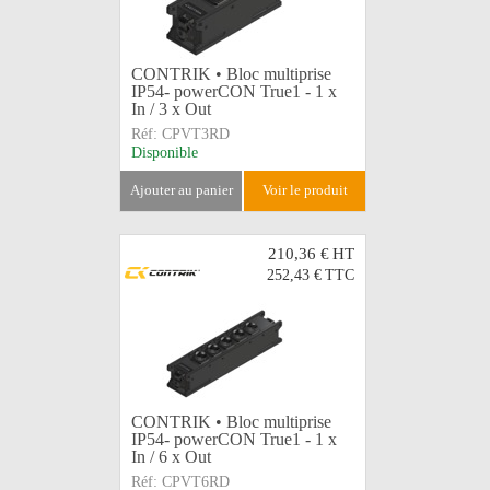
CONTRIK • Bloc multiprise
IP54- powerCON True1 - 1 x
In / 3 x Out
Réf:
CPVT3RD
Disponible
ajouter au panier
voir le produit
210,36 €
HT
252,43 €
TTC
CONTRIK • Bloc multiprise
IP54- powerCON True1 - 1 x
In / 6 x Out
Réf:
CPVT6RD