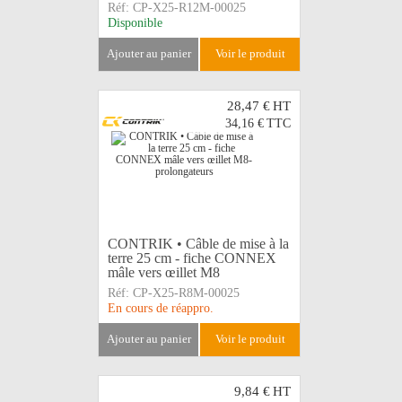
Réf:
CP-X25-R12M-00025
Disponible
ajouter au panier
voir le produit
28,47 €
HT
34,16 €
TTC
CONTRIK • Câble de mise à la
terre 25 cm - fiche CONNEX
mâle vers œillet M8
Réf:
CP-X25-R8M-00025
En cours de réappro.
ajouter au panier
voir le produit
9,84 €
HT