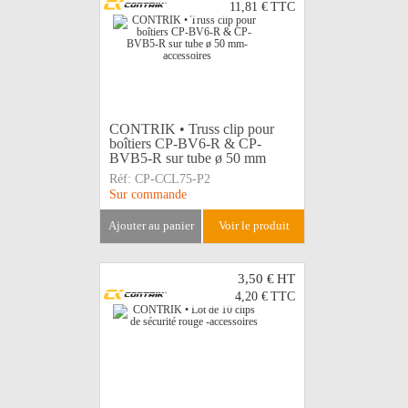
11,81 €
TTC
CONTRIK • Truss clip pour
boîtiers CP-BV6-R & CP-
BVB5-R sur tube ø 50 mm
Réf:
CP-CCL75-P2
Sur commande
ajouter au panier
voir le produit
3,50 €
HT
4,20 €
TTC