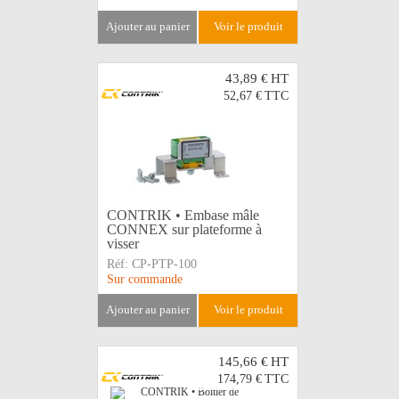
ajouter au panier
voir le produit
43,89 €
HT
52,67 €
TTC
CONTRIK • Embase mâle
CONNEX sur plateforme à
visser
Réf:
CP-PTP-100
Sur commande
ajouter au panier
voir le produit
145,66 €
HT
174,79 €
TTC