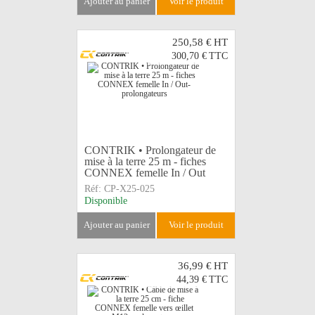
ajouter au panier
voir le produit
250,58 €
HT
300,70 €
TTC
CONTRIK • Prolongateur de
mise à la terre 25 m - fiches
CONNEX femelle In / Out
Réf:
CP-X25-025
Disponible
ajouter au panier
voir le produit
36,99 €
HT
44,39 €
TTC