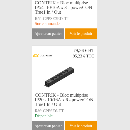
CONTRIK • Bloc multiprise
IP54- 10/16A x 3 - powerCON
True1 In / Out
Réf:
CPPSE3RD-TT
Sur commande
ajouter au panier
voir le produit
79,36 €
HT
95,23 €
TTC
CONTRIK • Bloc multiprise
IP20 - 10/16A x 6 - powerCON
True1 In / Out
Réf:
CPPSE6-TT
Disponible
ajouter au panier
voir le produit