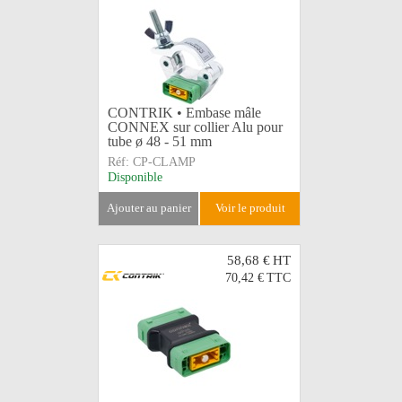
CONTRIK • Embase mâle
CONNEX sur collier Alu pour
tube ø 48 - 51 mm
Réf:
CP-CLAMP
Disponible
ajouter au panier
voir le produit
58,68 €
HT
70,42 €
TTC