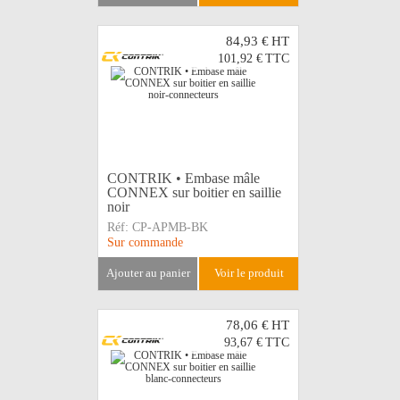
84,93 €
HT
101,92 €
TTC
CONTRIK • Embase mâle
CONNEX sur boitier en saillie
noir
Réf:
CP-APMB-BK
Sur commande
ajouter au panier
voir le produit
78,06 €
HT
93,67 €
TTC