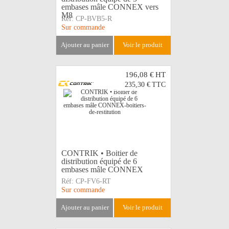
embases mâle CONNEX vers
M8
Réf:
CP-BVB5-R
Sur commande
ajouter au panier
voir le produit
196,08 €
HT
235,30 €
TTC
CONTRIK • Boitier de
distribution équipé de 6
embases mâle CONNEX
Réf:
CP-FV6-RT
Sur commande
ajouter au panier
voir le produit