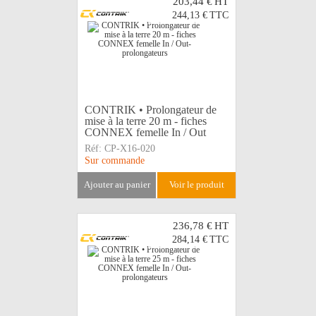
203,44 €
HT
244,13 €
TTC
CONTRIK • Prolongateur de
mise à la terre 20 m - fiches
CONNEX femelle In / Out
Réf:
CP-X16-020
Sur commande
ajouter au panier
voir le produit
236,78 €
HT
284,14 €
TTC