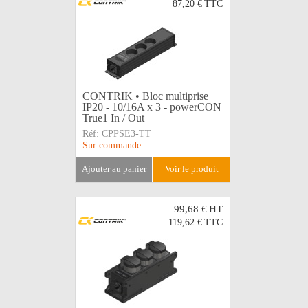
87,20 €
TTC
CONTRIK • Bloc multiprise
IP20 - 10/16A x 3 - powerCON
True1 In / Out
Réf:
CPPSE3-TT
Sur commande
ajouter au panier
voir le produit
99,68 €
HT
119,62 €
TTC