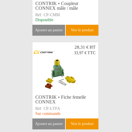
CONTRIK • Coupleur
CONNEX mâle / mâle
Réf:
CP-CMM
Disponible
ajouter au panier
voir le produit
28,31 €
HT
33,97 €
TTC
CONTRIK • Fiche femelle
CONNEX
Réf:
CP-LTFA
Sur commande
ajouter au panier
voir le produit