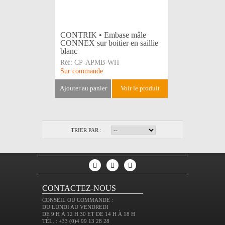
CONTRIK • Embase mâle
CONNEX sur boitier en saillie
blanc
Réf:
CP-APMB-WH
Sur commande
ajouter au panier
voir le produit
TRIER PAR :
CONTACTEZ-NOUS
CONSEIL OU COMMANDE :
DU LUNDI AU VENDREDI
DE 9 H À 12 H 30 ET DE 14 H À 18 H
TÉL. : +33 (0)4 99 13 28 28