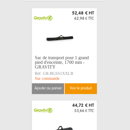
52,48 €
HT
62,98 €
TTC
Sac de transport pour 1 grand
pied d'enceinte, 1700 mm -
GRAVITY
Réf:
GR-BGSS1XXLB
Sur commande
ajouter au panier
voir le produit
44,72 €
HT
53,66 €
TTC