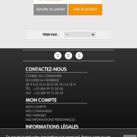
ajouter au panier
voir le produit
TRIER PAR :
CONTACTEZ-NOUS
CONSEIL OU COMMANDE :
DU LUNDI AU VENDREDI
DE 9 H À 12 H 30 ET DE 14 H À 18 H
TÉL. : +33 (0)4 99 13 28 28
FAX : +33 (0)4 99 13 28 29
MON COMPTE
MON COMPTE
MES COMMANDES
MES ADRESSES
MES INFORMATIONS PERSONNELLES
INFORMATIONS LÉGALES
INFORMATIONS LÉGALES