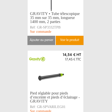
GRAVITY • Tube télescopique
35 mm sur 35 mm, longueur
1400 mm, 2 parties
Réf:
GR-SP3332TPB
Sur commande
ajouter au panier
voir le produit
14,54 €
HT
17,45 €
TTC
Pied réglable pour pieds
d’enceinte et pieds d’éclairage -
GRAVITY
Réf:
GR-SPVARILEG01
Sur commande