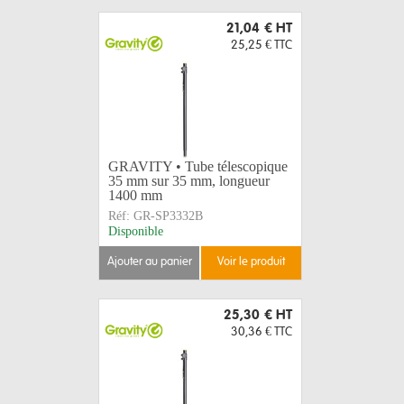
21,04 €
HT
25,25 €
TTC
GRAVITY • Tube télescopique
35 mm sur 35 mm, longueur
1400 mm
Réf:
GR-SP3332B
Disponible
ajouter au panier
voir le produit
25,30 €
HT
30,36 €
TTC