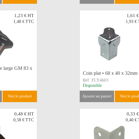
1,23 €
HT
1,61 €
1,48 €
TTC
1,93 €
ue large GM 83 x
Coin plat • 68 x 40 x 32mm
Réf:
FLY4603
Disponible
voir le produit
ajouter au panier
voir le pro
0,48 €
HT
0,33 €
0,58 €
TTC
0,40 €