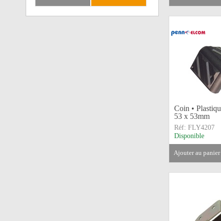
Coin • Plastiq
53 x 53mm
Réf:
FLY4207
Disponible
ajouter au panier