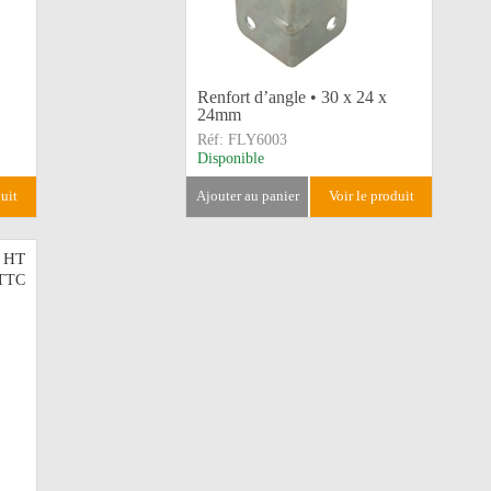
Renfort d’angle • 30 x 24 x
24mm
Réf:
FLY6003
Disponible
duit
ajouter au panier
voir le produit
HT
TTC