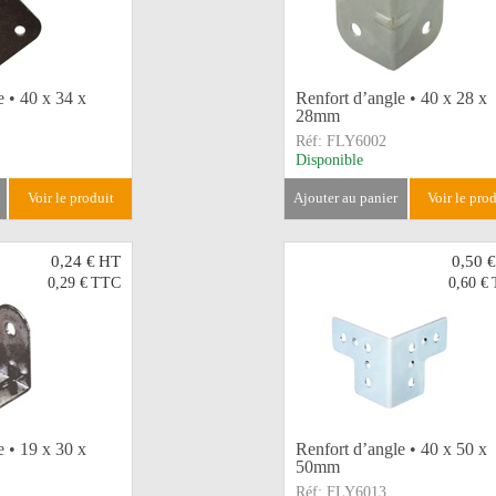
e • 40 x 34 x
Renfort d’angle • 40 x 28 x
28mm
Réf:
FLY6002
Disponible
voir le produit
ajouter au panier
voir le pro
0,24 €
HT
0,50 €
0,29 €
TTC
0,60 €
e • 19 x 30 x
Renfort d’angle • 40 x 50 x
50mm
Réf:
FLY6013