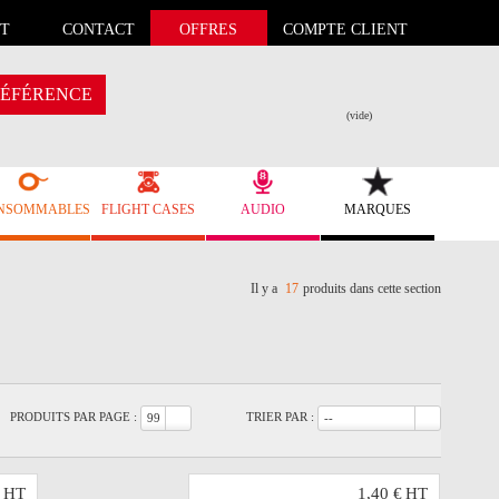
T
CONTACT
OFFRES
COMPTE CLIENT
ÉFÉRENCE
(vide)
NSOMMABLES
FLIGHT CASES
AUDIO
MARQUES
Il y a
17
produits dans cette section
PRODUITS PAR PAGE :
TRIER PAR :
99
--
HT
1,40 €
HT