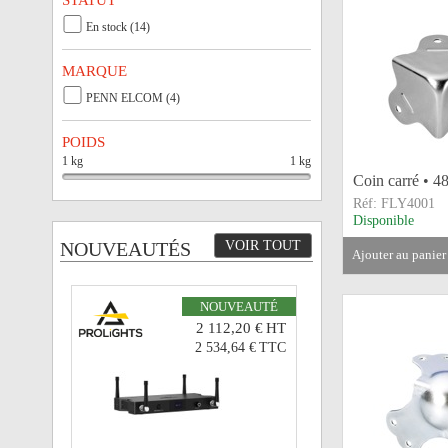
STATUT
En stock (14)
MARQUE
PENN ELCOM (4)
POIDS
1 kg
1 kg
Coin carré • 4
Réf:
FLY4001
Disponible
NOUVEAUTÉS
VOIR TOUT
ajouter au panier
NOUVEAUTÉ
2 112,20 €
HT
2 534,64 €
TTC