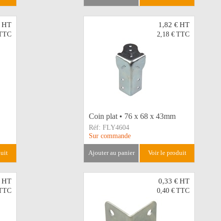
HT
1,82 €
HT
TTC
2,18 €
TTC
Coin plat • 76 x 68 x 43mm
Réf:
FLY4604
Sur commande
duit
ajouter au panier
voir le produit
HT
0,33 €
HT
TTC
0,40 €
TTC