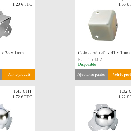
1,20 €
TTC
1,33 €
8 x 38 x 1mm
Coin carré • 41 x 41 x 1mm
Réf:
FLY4012
Disponible
voir le produit
ajouter au panier
voir le pro
1,43 €
HT
1,02 €
1,72 €
TTC
1,22 €