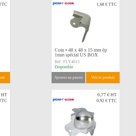
TTC
1,68 €
TTC
Coin • 48 x 48 x 15 mm ép
1mm spécial US BOX
Réf:
FLY4015
Disponible
duit
ajouter au panier
voir le produit
HT
0,77 €
HT
TTC
0,92 €
TTC