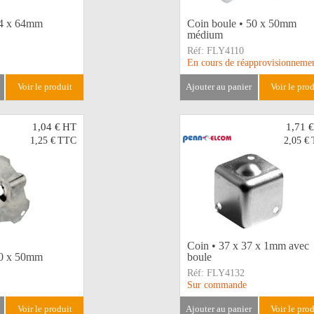
64 x 64mm
Coin boule • 50 x 50mm
médium
Réf:
FLY4110
En cours de réapprovisionneme
voir le produit
ajouter au panier
voir le pro
1,04 €
HT
1,71 €
1,25 €
TTC
2,05 €
Coin • 37 x 37 x 1mm avec
50 x 50mm
boule
Réf:
FLY4132
Sur commande
voir le produit
ajouter au panier
voir le pro