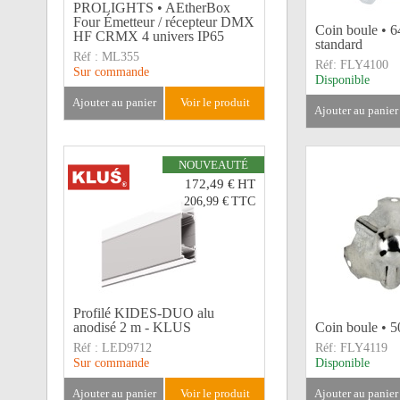
PROLIGHTS • AEtherBox
Four Émetteur / récepteur DMX
Coin boule • 
HF CRMX 4 univers IP65
standard
Réf :
ML355
Réf:
FLY4100
Sur commande
Disponible
ajouter au panier
voir le produit
ajouter au panier
NOUVEAUTÉ
172,49 €
HT
206,99 €
TTC
Profilé KIDES-DUO alu
anodisé 2 m - KLUS
Coin boule • 
Réf :
LED9712
Réf:
FLY4119
Sur commande
Disponible
ajouter au panier
voir le produit
ajouter au panier