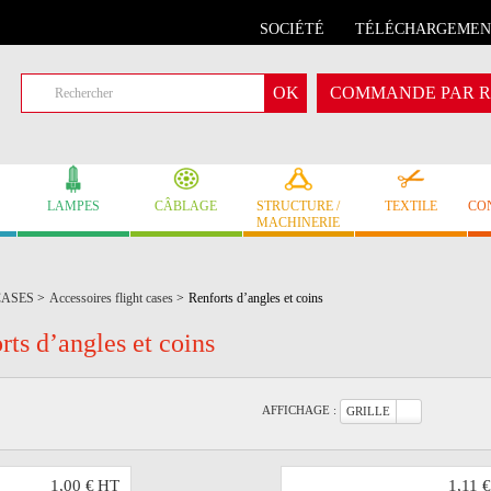
SOCIÉTÉ
TÉLÉCHARGEMEN
COMMANDE PAR R
LAMPES
CÂBLAGE
STRUCTURE /
TEXTILE
CO
MACHINERIE
CASES
>
Accessoires flight cases
>
Renforts d’angles et coins
rts d’angles et coins
AFFICHAGE :
GRILLE
1,00 €
HT
1,11 €