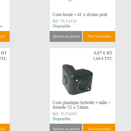
Coin boule • 41 x 41mm petit
Réf:
FLY4114
nt
Disponible
duit
ajouter au panier
voir le produit
HT
0,87 €
HT
TTC
1,04 €
TTC
Coin plastique hybride • mâle /
femelle 55 x 53mm
Réf:
FLY4203
Disponible
duit
ajouter au panier
voir le produit