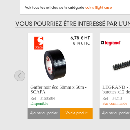
Voir tous les articles de la catégorie
coins flight case
VOUS POURRIEZ ÊTRE INTERESSÉ PAR L’U
6,78 €
HT
8,14 €
TTC
Gaffer noir éco 50mm x 50m •
LEGRAND • P
SCAPA
barettes x12 d
Réf :
316050N
Réf :
34213
Disponible
Sur commande
ajouter au panier
voir le produit
ajouter au panier