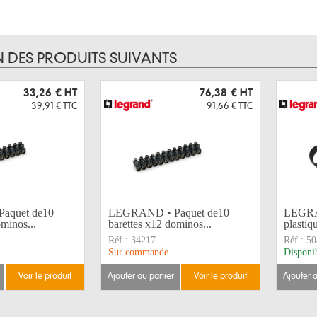
N DES PRODUITS SUIVANTS
33,26 €
HT
76,38 €
HT
39,91 €
TTC
91,66 €
TTC
aquet de10
LEGRAND • Paquet de10
LEGRA
ominos...
barettes x12 dominos...
plastiq
Réf :
34217
Réf :
50
Sur commande
Disponi
voir le produit
ajouter au panier
voir le produit
ajouter 