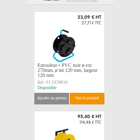
23,09 €
HT
27,71 €
TTC
Enrouleur • PVC noir ø ext
270mm, ø int 120 mm, largeur
120 mm
Réf:
FLYENR10
Disponible
ajouter au panier
voir le produit
95,40 €
HT
114,48 €
TTC