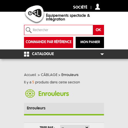
SOCIÉTÉ
Équipements spectacle &
intégration
COMMANDE PAR RÉFÉRENCE
MON PANIER
+
CATALOGUE
Accueil
>
CÂBLAGE
>
Enrouleurs
Il y a
5
produits dans cette section
Enrouleurs
Enrouleurs
TRIER PAR :