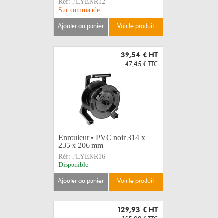
Réf:
FLYENR12
Sur commande
ajouter au panier
voir le produit
39,54 €
HT
47,45 €
TTC
Enrouleur • PVC noir 314 x
235 x 206 mm
Réf:
FLYENR16
Disponible
ajouter au panier
voir le produit
129,93 €
HT