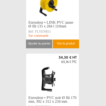
Enrouleur • LINK PVC jaune
Ø fût 135 x 284 l 110mm
Réf:
FLYENR11
Sur commande
ajouter au panier
voir le produit
54,30 €
HT
65,16 €
TTC
Enrouleur • PVC noir Ø fût 170
mm, 392 x 312 x 234 mm