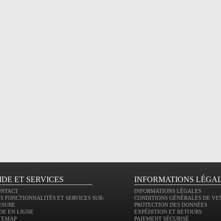
IDE ET SERVICES
INFORMATIONS LÉGA
ONTACT
INFORMATIONS LÉGALES
S FONCTIONNALITÉS ET SERVICES SUR-
CONDITIONS GÉNÉRALES DE VE
ESURE
PROTECTION DES DONNÉES
DE EN LIGNE
EXPÉDITION ET RETOURS
TEMAP
PAIEMENT SÉCURISÉ