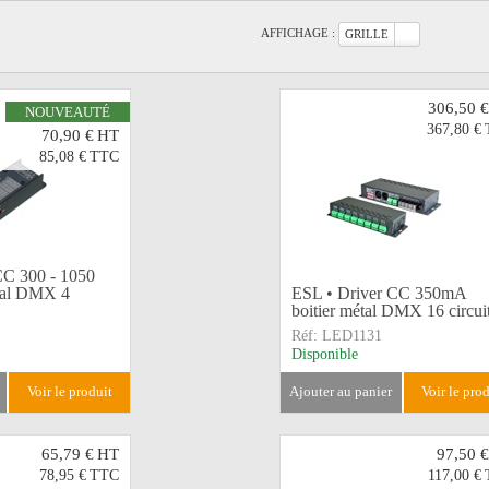
AFFICHAGE :
GRILLE
306,50 €
NOUVEAUTÉ
367,80 €
70,90 €
HT
85,08 €
TTC
CC 300 - 1050
tal DMX 4
ESL • Driver CC 350mA
boitier métal DMX 16 circui
Réf:
LED1131
Disponible
voir le produit
ajouter au panier
voir le pro
65,79 €
HT
97,50 €
78,95 €
TTC
117,00 €