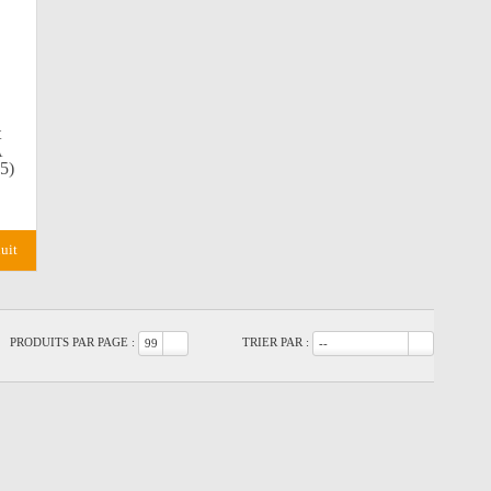
t
A
5)
duit
PRODUITS PAR PAGE :
TRIER PAR :
99
--