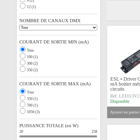
9 (2)
12 (1)
NOMBRE DE CANAUX DMX
COURANT DE SORTIE MIN (mA)
Tous
100 (1)
300 (2)
350 (2)
ESL • Driver 
COURANT DE SORTIE MAX (mA)
mA boitier mé
circuits
Tous
Réf:
LED113V2
350 (1)
Disponible
700 (1)
1050 (3)
ajouter au panier
PUISSANCE TOTALE (en W)
20
258