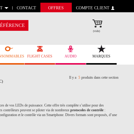
T
CONTACT
OFFRES
COMPTE CLIENT
ÉFÉRENCE
(vide)
NSOMMABLES
FLIGHT CASES
AUDIO
MARQUES
Il y a
5
produits dans cette section
C)
rces de vos LEDs de puissance. Cette offre très complète s’utilise pour des
contrôleurs peuvent se piloter via de nombreux
protocoles de contrôle
:
iguration et le contrôle via un Smartphone. Divers formats sont proposés, d’une