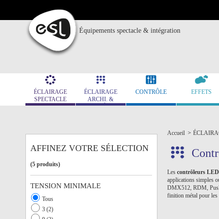
Équipements spectacle & intégration
ÉCLAIRAGE
ÉCLAIRAGE
CONTRÔLE
EFFETS
SPECTACLE
ARCHI. &
MUSÉO.
Accueil
>
ÉCLAIRA
AFFINEZ VOTRE SÉLECTION
Contr
(5 produits)
Les
contrôleurs LED
applications simples 
TENSION MINIMALE
DMX512, RDM, Push dim
finition métal pour les
Tous
3 (2)