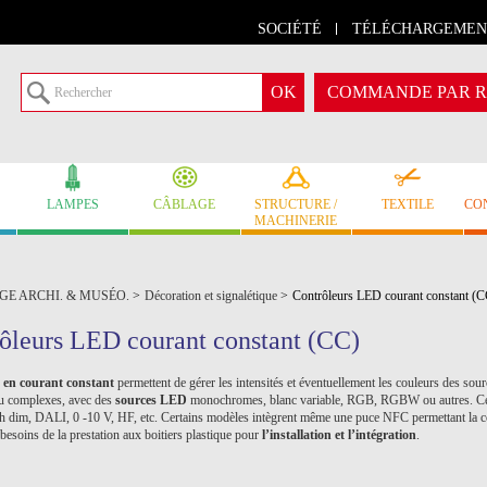
SOCIÉTÉ
TÉLÉCHARGEMEN
COMMANDE PAR R
LAMPES
CÂBLAGE
STRUCTURE /
TEXTILE
CO
MACHINERIE
GE ARCHI. & MUSÉO.
>
Décoration et signalétique
>
Contrôleurs LED courant constant (C
ôleurs LED courant constant (CC)
 en courant constant
permettent de gérer les intensités et éventuellement les couleurs des sou
ou complexes, avec des
sources LED
monochromes, blanc variable, RGB, RGBW ou autres. Ces 
, DALI, 0 -10 V, HF, etc. Certains modèles intègrent même une puce NFC permettant la conf
 besoins de la prestation aux boitiers plastique pour
l’installation et l’intégration
.