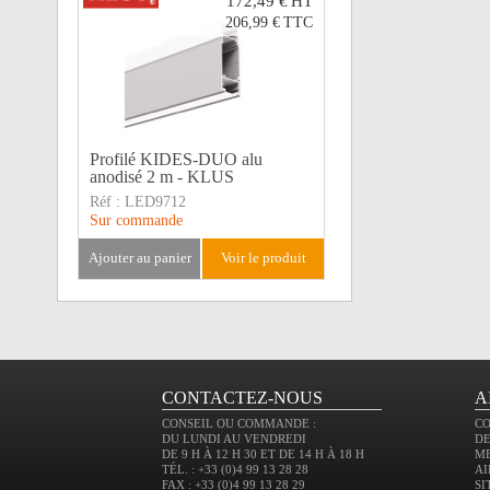
172,49 €
HT
206,99 €
TTC
Profilé KIDES-DUO alu
anodisé 2 m - KLUS
Réf :
LED9712
Sur commande
ajouter au panier
voir le produit
CONTACTEZ-NOUS
A
CONSEIL OU COMMANDE :
C
DU LUNDI AU VENDREDI
DE
DE 9 H À 12 H 30 ET DE 14 H À 18 H
M
TÉL. : +33 (0)4 99 13 28 28
AI
FAX : +33 (0)4 99 13 28 29
SI