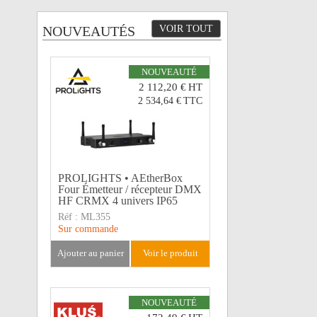
NOUVEAUTÉS
VOIR TOUT
NOUVEAUTÉ
2 112,20 €
HT
2 534,64 €
TTC
PROLIGHTS • AEtherBox
Four Émetteur / récepteur DMX
HF CRMX 4 univers IP65
Réf :
ML355
Sur commande
ajouter au panier
voir le produit
NOUVEAUTÉ