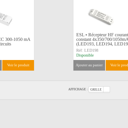
ESL • Récepteur HF couran
 CC 300-1050 mA
constant 4x350/700/1050m
rcuits
(LED193, LED194, LED19
Réf:
LED198
Disponible
voir le produit
ajouter au panier
voir le pro
AFFICHAGE :
GRILLE