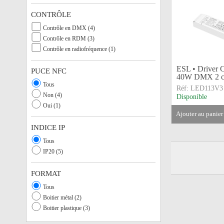
CONTRÔLE
Contrôle en DMX (4)
Contrôle en RDM (3)
Contrôle en radiofréquence (1)
ESL • Driver
PUCE NFC
40W DMX 2 ci
Tous
Réf:
LED113V3
Non (4)
Disponible
Oui (1)
ajouter au panier
INDICE IP
Tous
IP20 (5)
FORMAT
Tous
Boitier métal (2)
Boitier plastique (3)