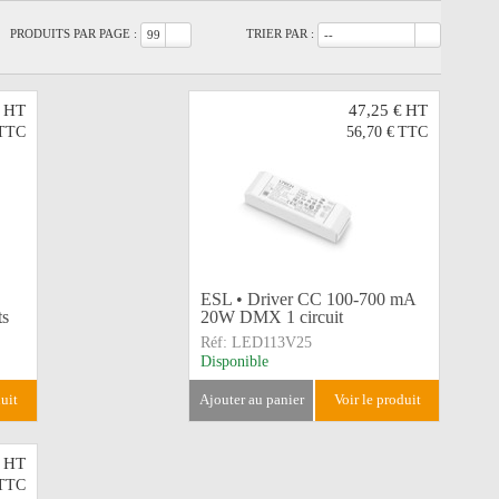
PRODUITS PAR PAGE :
TRIER PAR :
99
--
HT
47,25 €
HT
TTC
56,70 €
TTC
ESL • Driver CC 100-700 mA
ts
20W DMX 1 circuit
Réf:
LED113V25
Disponible
duit
ajouter au panier
voir le produit
HT
TTC