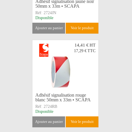
Adhésif signalisation jaune noir
50mm x 33m • SCAPA
Réf:
2724JN
Disponible
ajouter au panier
voir le produit
14,41 €
HT
17,29 €
TTC
Adhésif signalisation rouge
blanc 50mm x 33m • SCAPA
Réf:
2724RB
Disponible
ajouter au panier
voir le produit