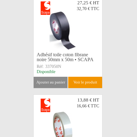
27,25 €
HT
32,70 €
TTC
Adhésif toile coton fibrane
noire 50mm x 50m • SCAPA
Réf:
337050N
Disponible
ajouter au panier
voir le produit
13,88 €
HT
16,66 €
TTC