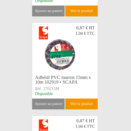
Disponible
ajouter au panier
voir le produit
0,87 €
HT
1,04 €
TTC
Adhésif PVC marron 15mm x
10m 102919 • SCAPA
Réf:
270215M
Disponible
ajouter au panier
voir le produit
0,87 €
HT
1,04 €
TTC