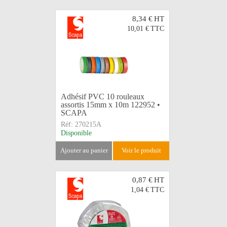
8,34 €
HT
10,01 €
TTC
Adhésif PVC 10 rouleaux
assortis 15mm x 10m 122952 •
SCAPA
Réf:
270215A
Disponible
ajouter au panier
voir le produit
0,87 €
HT
1,04 €
TTC