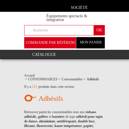
SOCIÉTÉ
Équipements spectacle &
intégration
COMMANDE PAR RÉFÉRENCE
MON PANIER
+
CATALOGUE
Accueil
>
CONSOMMABLES
>
Consommables
>
Adhésifs
Il y a
121
produits dans cette section
Adhésifs
Retrouvez parmi les consommables tous nos
rubans
adhésifs
,
gaffers
et
barniers
de type
adhésif pour tapis
de danse
,
aluminium
,
antidérapant
,
double face
,
fibrane
,
fluorescent
,
haute température
,
papier
,