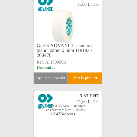
11,80 €
TTC
Gaffer ADVANCE standard
blanc 50mm x 50m 118182 /
200476
Réf:
AT170050B
Disponible
ajouter au panier
voir le produit
9,83 €
HT
11,80 €
TTC