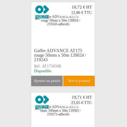
10,72 €
HT
12,86 €
TTC
Gaffer ADVANCE AT175
rouge 50mm x 50m 120024 /
219243
Réf:
AT175050R
Disponible
ajouter au panier
voir le produit
19,71 €
HT
23,65 €
TTC