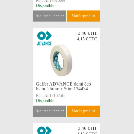
Réf:
AT170100N
Disponible
ajouter au panier
voir le produit
3,46 €
HT
4,15 €
TTC
Gaffer ADVANCE demi éco
blanc 25mm x 50m 134434
Réf:
AT171025B
Disponible
ajouter au panier
voir le produit
3,46 €
HT