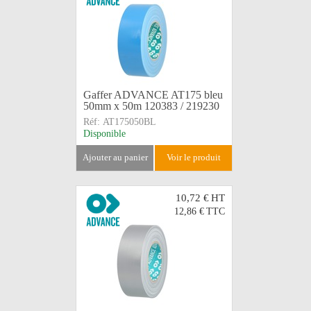
Gaffer ADVANCE AT175 bleu
50mm x 50m 120383 / 219230
Réf:
AT175050BL
Disponible
ajouter au panier
voir le produit
10,72 €
HT
12,86 €
TTC