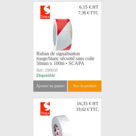
6,15 €
HT
7,38 €
TTC
Ruban de signalisation
rouge/blanc sécurité sans colle
50mm x 100m • SCAPA
Réf:
290050
Disponible
ajouter au panier
voir le produit
16,35 €
HT
19,62 €
TTC