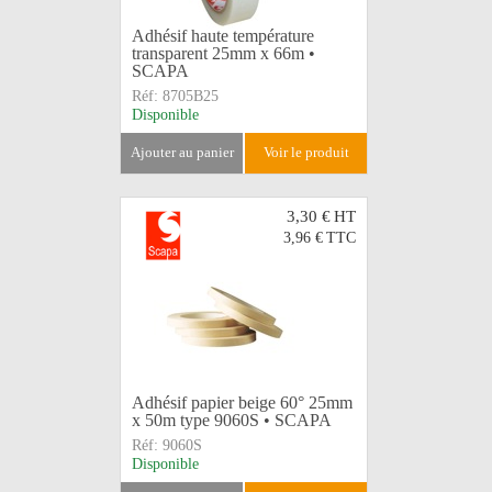
Adhésif haute température
transparent 25mm x 66m •
SCAPA
Réf:
8705B25
Disponible
ajouter au panier
voir le produit
3,30 €
HT
3,96 €
TTC
Adhésif papier beige 60° 25mm
x 50m type 9060S • SCAPA
Réf:
9060S
Disponible