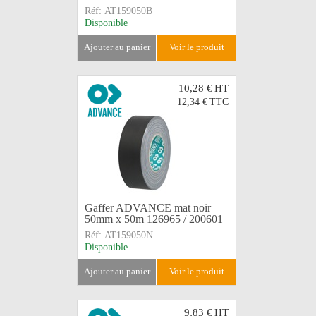
Réf:
AT159050B
Disponible
ajouter au panier
voir le produit
10,28 €
HT
12,34 €
TTC
Gaffer ADVANCE mat noir
50mm x 50m 126965 / 200601
Réf:
AT159050N
Disponible
ajouter au panier
voir le produit
9,83 €
HT