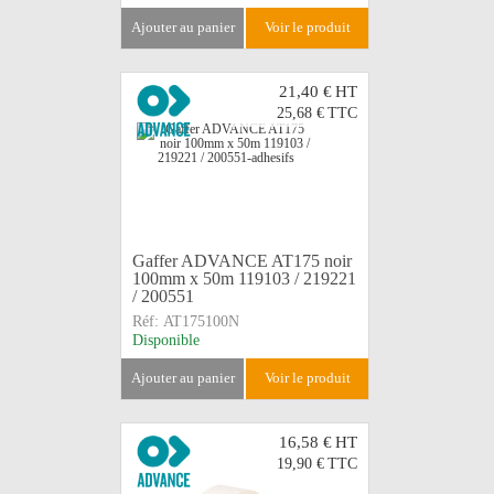
ajouter au panier
voir le produit
21,40 €
HT
25,68 €
TTC
Gaffer ADVANCE AT175 noir
100mm x 50m 119103 / 219221
/ 200551
Réf:
AT175100N
Disponible
ajouter au panier
voir le produit
16,58 €
HT
19,90 €
TTC