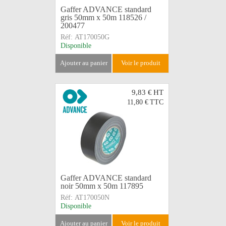
Gaffer ADVANCE standard
gris 50mm x 50m 118526 /
200477
Réf:
AT170050G
Disponible
ajouter au panier
voir le produit
9,83 €
HT
11,80 €
TTC
Gaffer ADVANCE standard
noir 50mm x 50m 117895
Réf:
AT170050N
Disponible
ajouter au panier
voir le produit