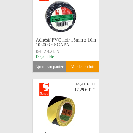
Adhésif PVC noir 15mm x 10m
103003 • SCAPA
Réf:
270215N
Disponible
ajouter au panier
voir le produit
14,41 €
HT
17,29 €
TTC