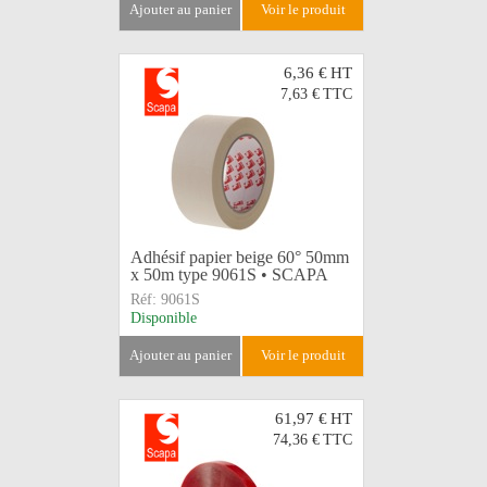
ajouter au panier
voir le produit
6,36 €
HT
7,63 €
TTC
Adhésif papier beige 60° 50mm
x 50m type 9061S • SCAPA
Réf:
9061S
Disponible
ajouter au panier
voir le produit
61,97 €
HT
74,36 €
TTC