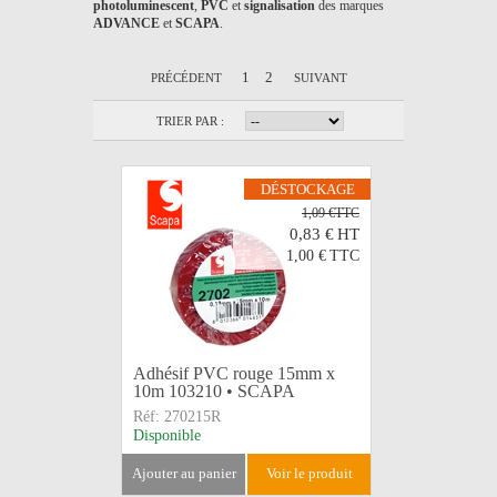
photoluminescent
,
PVC
et
signalisation
des marques
ADVANCE
et
SCAPA
.
1
2
PRÉCÉDENT
SUIVANT
TRIER PAR :
DÉSTOCKAGE
1,09 €TTC
0,83 €
HT
1,00 €
TTC
Adhésif PVC rouge 15mm x
10m 103210 • SCAPA
Réf:
270215R
Disponible
ajouter au panier
voir le produit