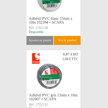
Adhésif PVC blanc 15mm x
10m 102394 • SCAPA
Réf:
270215B
Disponible
ajouter au panier
voir le produit
0,87 €
HT
1,04 €
TTC
Adhésif PVC gris 15mm x 10m
102807 • SCAPA
Réf:
270215G