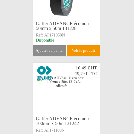
Gaffer ADVANCE éco noir
50mm x 50m 131228
Réf:
AT171050N
Disponible
ajouter au panier
voir le produit
16,49 €
HT
19,79 €
TTC
Gaffer ADVANCE éco noir
100mm x 50m 131242
Réf:
AT171100N