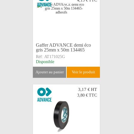
4,15 €
TTC
Gaffer ADVANCE demi éco
gris 25mm x 50m 134465
Réf:
AT171025G
Disponible
ajouter au panier
voir le produit
3,17 €
HT
3,80 €
TTC