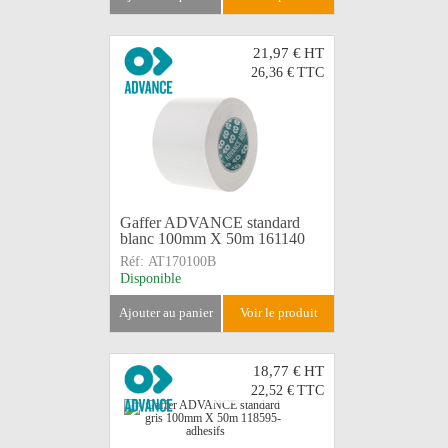
21,97 €
HT
26,36 €
TTC
Gaffer ADVANCE standard
blanc 100mm X 50m 161140
Réf:
AT170100B
Disponible
ajouter au panier
voir le produit
18,77 €
HT
22,52 €
TTC