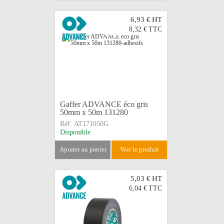
6,93 €
HT
8,32 €
TTC
Gaffer ADVANCE éco gris
50mm x 50m 131280
Réf:
AT171050G
Disponible
ajouter au panier
voir le produit
5,03 €
HT
6,04 €
TTC