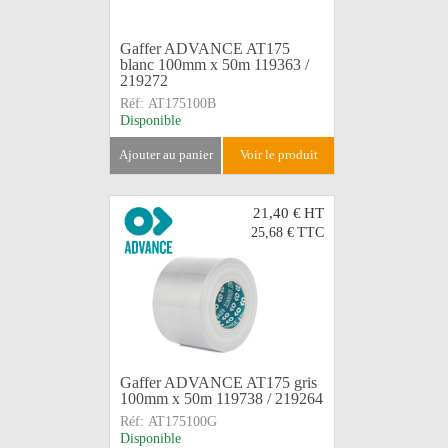
Gaffer ADVANCE AT175
blanc 100mm x 50m 119363 /
219272
Réf:
AT175100B
Disponible
ajouter au panier
voir le produit
21,40 €
HT
25,68 €
TTC
Gaffer ADVANCE AT175 gris
100mm x 50m 119738 / 219264
Réf:
AT175100G
Disponible