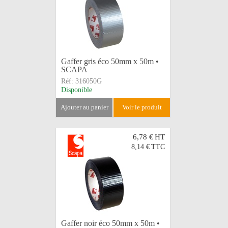
Gaffer gris éco 50mm x 50m •
SCAPA
Réf:
316050G
Disponible
ajouter au panier
voir le produit
6,78 €
HT
8,14 €
TTC
Gaffer noir éco 50mm x 50m •