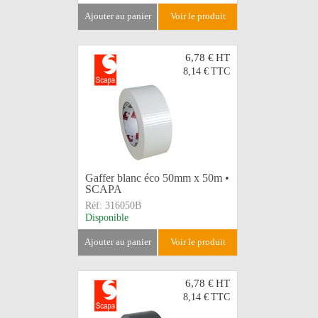
ajouter au panier
voir le produit
6,78 €
HT
8,14 €
TTC
Gaffer blanc éco 50mm x 50m •
SCAPA
Réf:
316050B
Disponible
ajouter au panier
voir le produit
6,78 €
HT
8,14 €
TTC