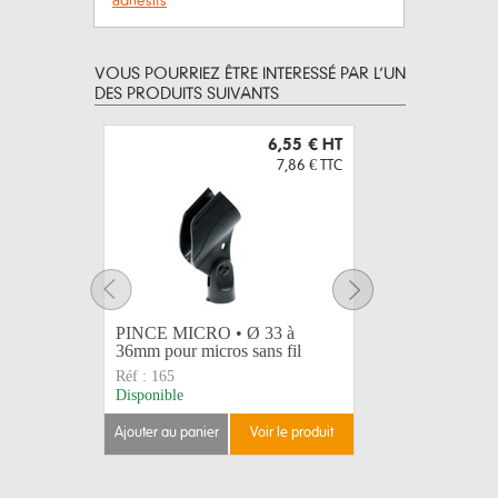
adhésifs
VOUS POURRIEZ ÊTRE INTERESSÉ PAR L’UN
DES PRODUITS SUIVANTS
6,55 €
HT
7,86 €
TTC
PINCE MICRO • Ø 33 à
Adhésif 
36mm pour micros sans fil
assortis 
Réf :
165
Réf :
2702
Disponible
Disponible
ajouter au panier
voir le produit
ajouter au 