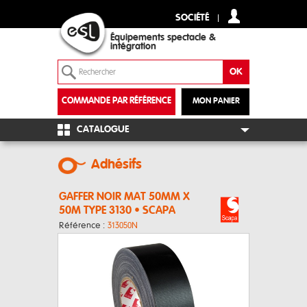
SOCIÉTÉ
Équipements spectacle &
intégration
COMMANDE PAR RÉFÉRENCE
MON PANIER
+
CATALOGUE
Adhésifs
GAFFER NOIR MAT 50MM X
50M TYPE 3130 • SCAPA
Référence :
313050N