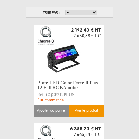
TRIER PAR :
2 192,40 €
HT
2 630,88 €
TTC
Barre LED Color Force II Plus
12 Full RGBA noire
Réf:
CQCF212PLUS
Sur commande
ajouter au panier
voir le produit
6 388,20 €
HT
7 665,84 €
TTC