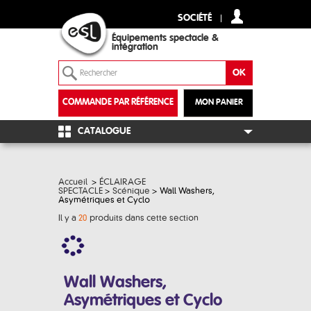
SOCIÉTÉ
Équipements spectacle &
intégration
COMMANDE PAR RÉFÉRENCE
MON PANIER
+
CATALOGUE
Accueil
>
ÉCLAIRAGE
SPECTACLE
>
Scénique
>
Wall Washers,
Asymétriques et Cyclo
Il y a
20
produits dans cette section
Wall Washers,
Asymétriques et Cyclo