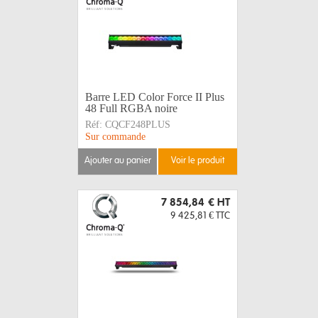
Barre LED Color Force II Plus
48 Full RGBA noire
Réf:
CQCF248PLUS
Sur commande
ajouter au panier
voir le produit
7 854,84 €
HT
9 425,81 €
TTC