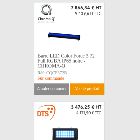
7 866,34 €
HT
9 439,61 €
TTC
Barre LED Color Force 3 72
Full RGBA IP65 noire -
CHROMA-Q
Réf:
CQCF372B
Sur commande
ajouter au panier
voir le produit
3 476,25 €
HT
4 171,50 €
TTC