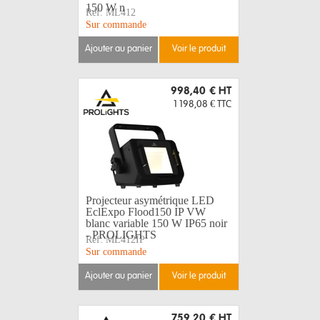
150 W n
Réf:
ML412
Sur commande
ajouter au panier
voir le produit
998,40 €
HT
1 198,08 €
TTC
Projecteur asymétrique LED
EclExpo Flood150 IP VW
blanc variable 150 W IP65 noir
- PROLIGHTS
Réf:
ML412IP
Sur commande
ajouter au panier
voir le produit
759,20 €
HT