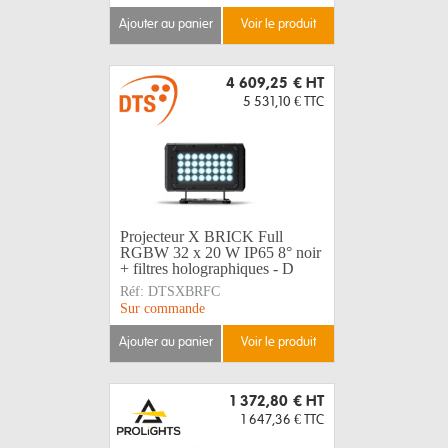
ajouter au panier
voir le produit
4 609,25 €
HT
5 531,10 €
TTC
Projecteur X BRICK Full
RGBW 32 x 20 W IP65 8° noir
+ filtres holographiques - D
Réf:
DTSXBRFC
Sur commande
ajouter au panier
voir le produit
1 372,80 €
HT
1 647,36 €
TTC