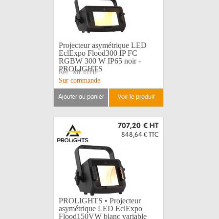
Projecteur asymétrique LED
EclExpo Flood300 IP FC
RGBW 300 W IP65 noir -
PROLIGHTS
Réf:
ML411IP
Sur commande
ajouter au panier
voir le produit
707,20 €
HT
848,64 €
TTC
PROLIGHTS • Projecteur
asymétrique LED EclExpo
Flood150VW blanc variable