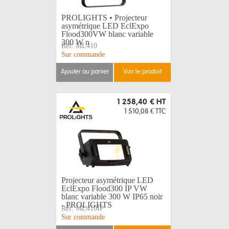
PROLIGHTS • Projecteur
asymétrique LED EclExpo
Flood300VW blanc variable
300 W n
Réf:
ML410
Sur commande
ajouter au panier
voir le produit
1 258,40 €
HT
1 510,08 €
TTC
Projecteur asymétrique LED
EclExpo Flood300 IP VW
blanc variable 300 W IP65 noir
- PROLIGHTS
Réf:
ML410IP
Sur commande