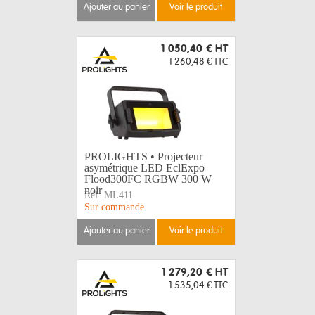
ajouter au panier
voir le produit
1 050,40 €
HT
1 260,48 €
TTC
PROLIGHTS • Projecteur
asymétrique LED EclExpo
Flood300FC RGBW 300 W
noir
Réf:
ML411
Sur commande
ajouter au panier
voir le produit
1 279,20 €
HT
1 535,04 €
TTC