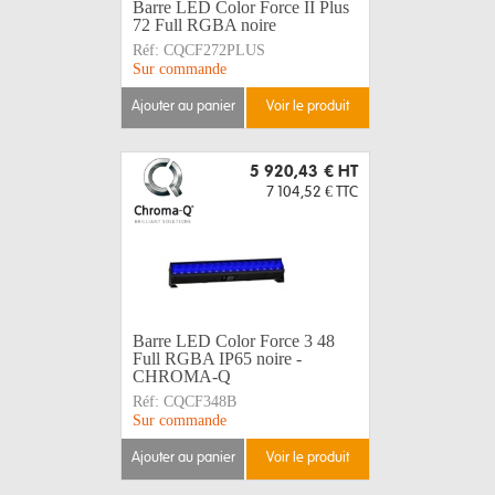
Barre LED Color Force II Plus
72 Full RGBA noire
Réf:
CQCF272PLUS
Sur commande
ajouter au panier
voir le produit
5 920,43 €
HT
7 104,52 €
TTC
Barre LED Color Force 3 48
Full RGBA IP65 noire -
CHROMA-Q
Réf:
CQCF348B
Sur commande
ajouter au panier
voir le produit