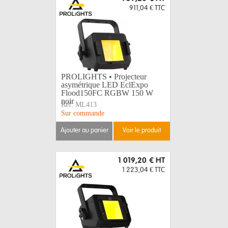
911,04 €
TTC
PROLIGHTS • Projecteur
asymétrique LED EclExpo
Flood150FC RGBW 150 W
noir
Réf:
ML413
Sur commande
ajouter au panier
voir le produit
1 019,20 €
HT
1 223,04 €
TTC