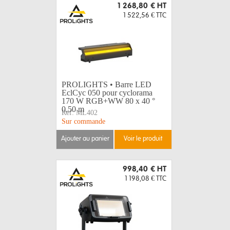
1 268,80 €
HT
1 522,56 €
TTC
PROLIGHTS • Barre LED
EclCyc 050 pour cyclorama
170 W RGB+WW 80 x 40 °
0,50 m
Réf:
ML402
Sur commande
ajouter au panier
voir le produit
998,40 €
HT
1 198,08 €
TTC