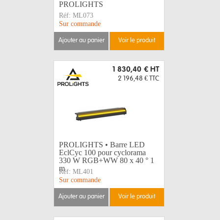
PROLIGHTS
Réf:
ML073
Sur commande
ajouter au panier
voir le produit
1 830,40 €
HT
2 196,48 €
TTC
PROLIGHTS • Barre LED
EclCyc 100 pour cyclorama
330 W RGB+WW 80 x 40 ° 1
m
Réf:
ML401
Sur commande
ajouter au panier
voir le produit