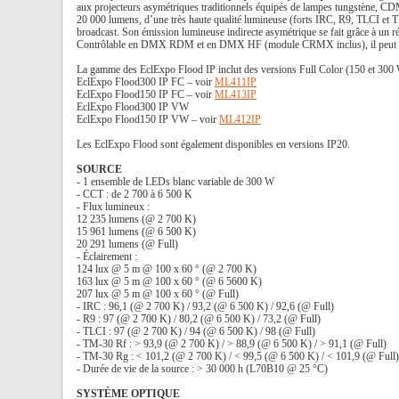
aux projecteurs asymétriques traditionnels équipés de lampes tungstène, C
20 000 lumens, d’une très haute qualité lumineuse (forts IRC, R9, TLCI et T
broadcast. Son émission lumineuse indirecte asymétrique se fait grâce à un réf
Contrôlable en DMX RDM et en DMX HF (module CRMX inclus), il peut aussi
La gamme des EclExpo Flood IP inclut des versions Full Color (150 et 300 W)
EclExpo Flood300 IP FC – voir
ML411IP
EclExpo Flood150 IP FC – voir
ML413IP
EclExpo Flood300 IP VW
EclExpo Flood150 IP VW – voir
ML412IP
Les EclExpo Flood sont également disponibles en versions IP20.
SOURCE
- 1 ensemble de LEDs blanc variable de 300 W
- CCT : de 2 700 à 6 500 K
- Flux lumineux :
12 235 lumens (@ 2 700 K)
15 961 lumens (@ 6 500 K)
20 291 lumens (@ Full)
- Éclairement :
124 lux @ 5 m @ 100 x 60 ° (@ 2 700 K)
163 lux @ 5 m @ 100 x 60 ° (@ 6 5600 K)
207 lux @ 5 m @ 100 x 60 ° (@ Full)
- IRC : 96,1 (@ 2 700 K) / 93,2 (@ 6 500 K) / 92,6 (@ Full)
- R9 : 97 (@ 2 700 K) / 80,2 (@ 6 500 K) / 73,2 (@ Full)
- TLCI : 97 (@ 2 700 K) / 94 (@ 6 500 K) / 98 (@ Full)
- TM-30 Rf : > 93,9 (@ 2 700 K) / > 88,9 (@ 6 500 K) / > 91,1 (@ Full)
- TM-30 Rg : < 101,2 (@ 2 700 K) / < 99,5 (@ 6 500 K) / < 101,9 (@ Full)
- Durée de vie de la source : > 30 000 h (L70B10 @ 25 °C)
SYSTÈME OPTIQUE