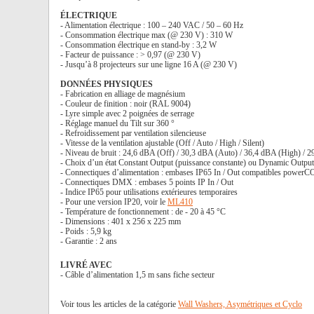
ÉLECTRIQUE
- Alimentation électrique : 100 – 240 VAC / 50 – 60 Hz
- Consommation électrique max (@ 230 V) : 310 W
- Consommation électrique en stand-by : 3,2 W
- Facteur de puissance : > 0,97 (@ 230 V)
- Jusqu’à 8 projecteurs sur une ligne 16 A (@ 230 V)
DONNÉES PHYSIQUES
- Fabrication en alliage de magnésium
- Couleur de finition : noir (RAL 9004)
- Lyre simple avec 2 poignées de serrage
- Réglage manuel du Tilt sur 360 °
- Refroidissement par ventilation silencieuse
- Vitesse de la ventilation ajustable (Off / Auto / High / Silent)
- Niveau de bruit : 24,6 dBA (Off) / 30,3 dBA (Auto) / 36,4 dBA (High) / 2
- Choix d’un état Constant Output (puissance constante) ou Dynamic Output
- Connectiques d’alimentation : embases IP65 In / Out compatibles power
- Connectiques DMX : embases 5 points IP In / Out
- Indice IP65 pour utilisations extérieures temporaires
- Pour une version IP20, voir le
ML410
- Température de fonctionnement : de - 20 à 45 °C
- Dimensions : 401 x 256 x 225 mm
- Poids : 5,9 kg
- Garantie : 2 ans
LIVRÉ AVEC
- Câble d’alimentation 1,5 m sans fiche secteur
Voir tous les articles de la catégorie
Wall Washers, Asymétriques et Cyclo