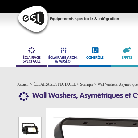
Équipements spectacle & intégration
ÉCLAIRAGE
ÉCLAIRAGE ARCHI.
CONTRÔLE
EFFETS
SPECTACLE
& MUSÉO.
Accueil
>
ÉCLAIRAGE SPECTACLE
>
Scénique
>
Wall Washers, Asymétrique
Wall Washers, Asymétriques et C