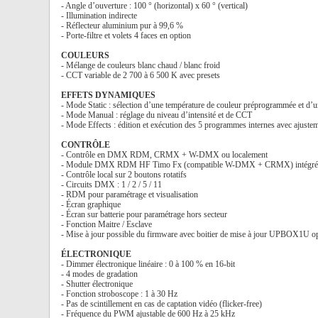
- Angle d’ouverture : 100 ° (horizontal) x 60 ° (vertical)
- Illumination indirecte
- Réflecteur aluminium pur à 99,6 %
- Porte-filtre et volets 4 faces en option
COULEURS
- Mélange de couleurs blanc chaud / blanc froid
- CCT variable de 2 700 à 6 500 K avec presets
EFFETS DYNAMIQUES
- Mode Static : sélection d’une température de couleur préprogrammée et d’u
- Mode Manual : réglage du niveau d’intensité et de CCT
- Mode Effects : édition et exécution des 5 programmes internes avec ajustem
CONTRÔLE
- Contrôle en DMX RDM, CRMX + W-DMX ou localement
- Module DMX RDM HF Timo Fx (compatible W-DMX + CRMX) intégré
- Contrôle local sur 2 boutons rotatifs
- Circuits DMX : 1 / 2 / 5 / 11
- RDM pour paramétrage et visualisation
- Écran graphique
- Écran sur batterie pour paramétrage hors secteur
- Fonction Maitre / Esclave
- Mise à jour possible du firmware avec boitier de mise à jour UPBOX1U o
ÉLECTRONIQUE
- Dimmer électronique linéaire : 0 à 100 % en 16-bit
- 4 modes de gradation
- Shutter électronique
- Fonction stroboscope : 1 à 30 Hz
- Pas de scintillement en cas de captation vidéo (flicker-free)
- Fréquence du PWM ajustable de 600 Hz à 25 kHz