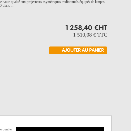
aute qualité aux projecteurs asymétriques traditionnels équipés de lampes
blanc ...
1 258,40 €
HT
1 510,08 €
TTC
e qualité