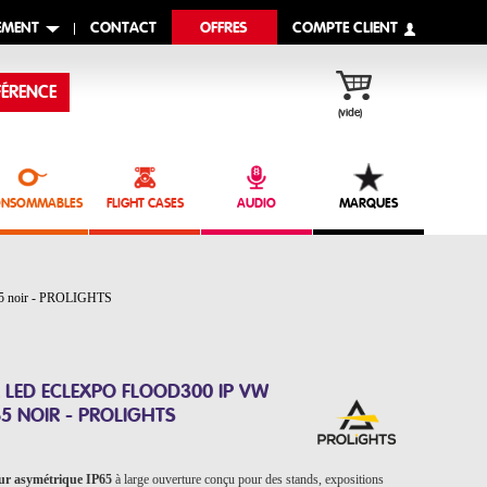
EMENT
CONTACT
OFFRES
COMPTE CLIENT
ÉRENCE
(vide)
NSOMMABLES
FLIGHT CASES
AUDIO
MARQUES
P65 noir - PROLIGHTS
 LED ECLEXPO FLOOD300 IP VW
65 NOIR - PROLIGHTS
eur asymétrique IP65
à large ouverture conçu pour des stands, expositions