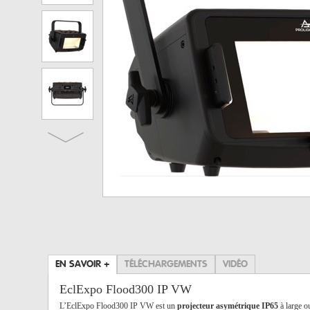
EN SAVOIR +
TÉLÉCHARGEMENTS
VIDÉO
EclExpo Flood300 IP VW
L’EclExpo Flood300 IP VW est un
projecteur asymétrique IP65
à large o