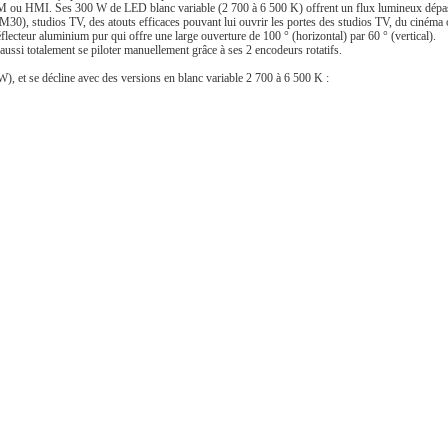
DM ou HMI. Ses 300 W de LED blanc variable (2 700 à 6 500 K) offrent un flux lumineux dépas
M30), studios TV, des atouts efficaces pouvant lui ouvrir les portes des studios TV, du cinéma
lecteur aluminium pur qui offre une large ouverture de 100 ° (horizontal) par 60 ° (vertical).
 totalement se piloter manuellement grâce à ses 2 encodeurs rotatifs.
, et se décline avec des versions en blanc variable 2 700 à 6 500 K :