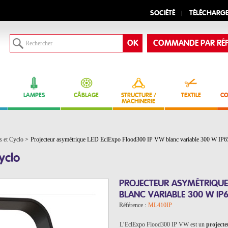
SOCIÉTÉ
TÉLÉCHARG
COMMANDE PAR RÉF
LAMPES
CÂBLAGE
STRUCTURE /
TEXTILE
CO
MACHINERIE
s et Cyclo
>
Projecteur asymétrique LED EclExpo Flood300 IP VW blanc variable 300 W I
yclo
PROJECTEUR ASYMÉTRIQUE
BLANC VARIABLE 300 W IP
Référence :
ML410IP
L’EclExpo Flood300 IP VW est un
project