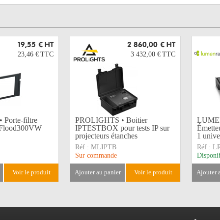
19,55 €
HT
2 860,00 €
HT
23,46 €
TTC
3 432,00 €
TTC
orte-filtre
PROLIGHTS • Boitier
LUMEN
 Flood300VW
IPTESTBOX pour tests IP sur
Émette
projecteurs étanches
1 unive
Réf :
MLIPTB
Réf :
L
Sur commande
Disponi
voir le produit
ajouter au panier
voir le produit
ajouter