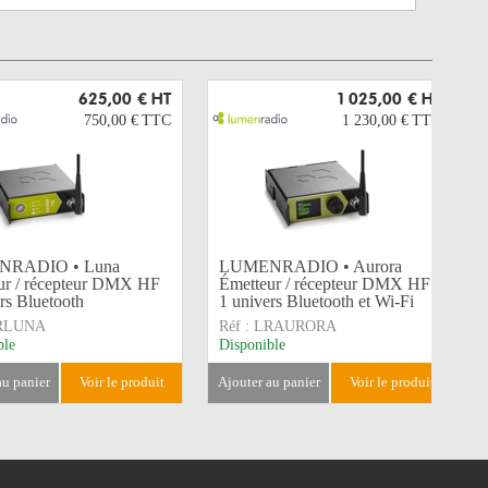
625,00 €
HT
1 025,00 €
HT
750,00 €
TTC
1 230,00 €
TTC
RADIO • Luna
LUMENRADIO • Aurora
ur / récepteur DMX HF
Émetteur / récepteur DMX HF
rs Bluetooth
1 univers Bluetooth et Wi-Fi
RLUNA
Réf :
LRAURORA
ble
Disponible
 au panier
voir le produit
ajouter au panier
voir le produit