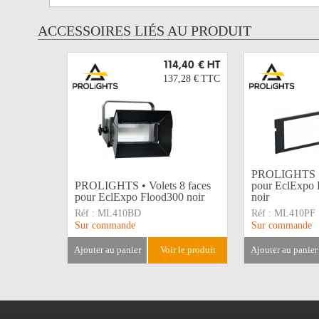
ACCESSOIRES LIÉS AU PRODUIT
114,40 €
HT
137,28 €
TTC
PROLIGHTS • P
PROLIGHTS • Volets 8 faces
pour EclExpo
pour EclExpo Flood300 noir
noir
Réf :
ML410BD
Réf :
ML410PF
Sur commande
Sur commande
ajouter au panier
voir le produit
ajouter au panier