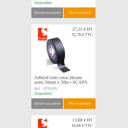
Disponible
ajouter au panier
voir le produit
27,25 €
HT
32,70 €
TTC
Adhésif toile coton fibrane
noire 50mm x 50m • SCAPA
Réf:
337050N
Disponible
ajouter au panier
voir le produit
13,88 €
HT
16,66 €
TTC