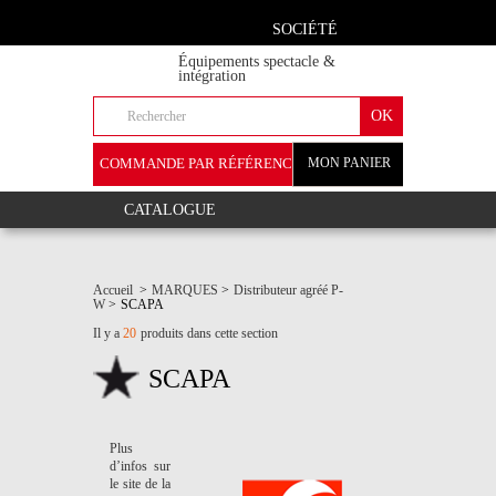
SOCIÉTÉ
Équipements spectacle &
intégration
COMMANDE PAR RÉFÉRENCE
MON PANIER
+
CATALOGUE
Accueil
>
MARQUES
>
Distributeur agréé P-
W
>
SCAPA
Il y a
20
produits dans cette section
SCAPA
Plus
d’infos sur
le site de la