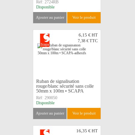
Réf:
2724RB
Disponible
ajouter au panier
voir le produit
6,15 €
HT
7,38 €
TTC
Ruban de signalisation
rouge/blanc sécurité sans colle
50mm x 100m • SCAPA
Réf:
290050
Disponible
ajouter au panier
voir le produit
16,35 €
HT