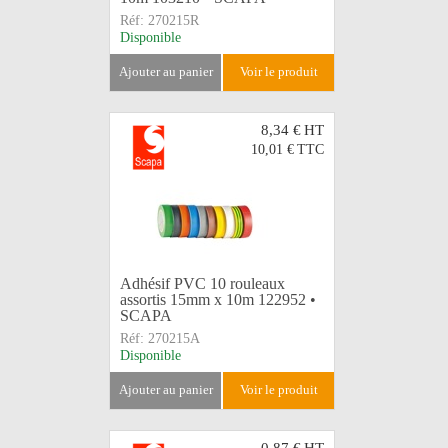
Réf:
270215R
Disponible
ajouter au panier
voir le produit
8,34 €
HT
10,01 €
TTC
Adhésif PVC 10 rouleaux
assortis 15mm x 10m 122952 •
SCAPA
Réf:
270215A
Disponible
ajouter au panier
voir le produit