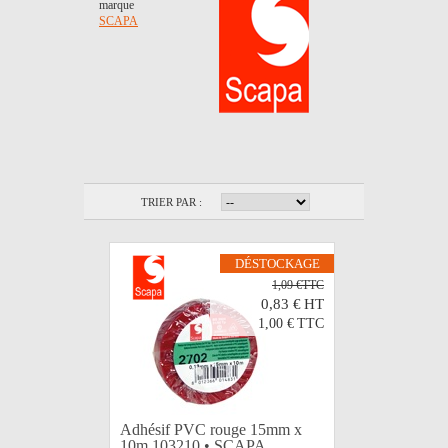
marque
SCAPA
TRIER PAR :
DÉSTOCKAGE
1,09 €TTC
0,83 €
HT
1,00 €
TTC
Adhésif PVC rouge 15mm x
10m 103210 • SCAPA