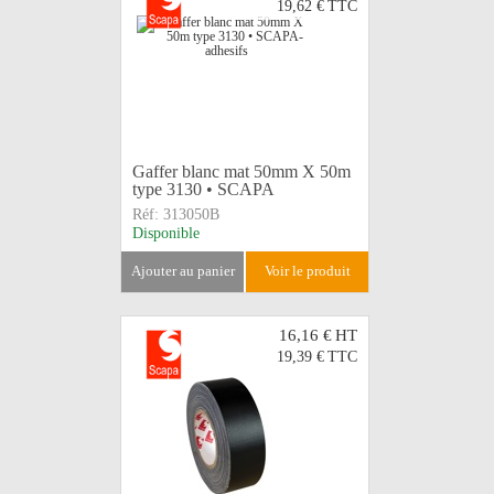
19,62 €
TTC
Gaffer blanc mat 50mm X 50m
type 3130 • SCAPA
Réf:
313050B
Disponible
ajouter au panier
voir le produit
16,16 €
HT
19,39 €
TTC