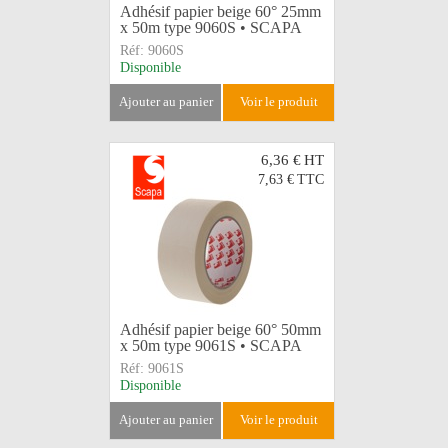
Adhésif papier beige 60° 25mm
x 50m type 9060S • SCAPA
Réf:
9060S
Disponible
ajouter au panier
voir le produit
6,36 €
HT
7,63 €
TTC
Adhésif papier beige 60° 50mm
x 50m type 9061S • SCAPA
Réf:
9061S
Disponible
ajouter au panier
voir le produit