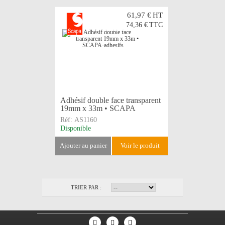
61,97 €
HT
74,36 €
TTC
Adhésif double face transparent
19mm x 33m • SCAPA
Réf:
AS1160
Disponible
ajouter au panier
voir le produit
TRIER PAR :