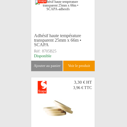
Adhésif haute température
transparent 25mm x 66m •
SCAPA
Réf:
8705B25
Disponible
ajouter au panier
voir le produit
3,30 €
HT
3,96 €
TTC