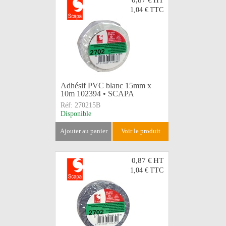
0,87 €
HT
1,04 €
TTC
Adhésif PVC blanc 15mm x
10m 102394 • SCAPA
Réf:
270215B
Disponible
ajouter au panier
voir le produit
0,87 €
HT
1,04 €
TTC