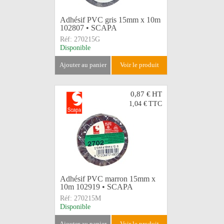
Adhésif PVC gris 15mm x 10m
102807 • SCAPA
Réf:
270215G
Disponible
ajouter au panier
voir le produit
0,87 €
HT
1,04 €
TTC
Adhésif PVC marron 15mm x
10m 102919 • SCAPA
Réf:
270215M
Disponible
ajouter au panier
voir le produit