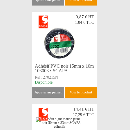
0,87 €
HT
1,04 €
TTC
Adhésif PVC noir 15mm x 10m
103003 • SCAPA
Réf:
270215N
Disponible
ajouter au panier
voir le produit
14,41 €
HT
17,29 €
TTC