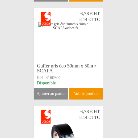
6,78 €
HT
8,14 €
TTC
Gaffer gris éco 50mm x 50m •
SCAPA
Réf:
316050G
Disponible
ajouter au panier
voir le produit
6,78 €
HT
8,14 €
TTC