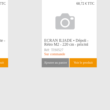
TTC
60,72 €
TTC
e -
ECRAN ILIADE • Dépoli -
Rétro M2 - 220 cm - prix/ml
Réf:
TIS0527
Sur commande
duit
ajouter au panier
voir le produit