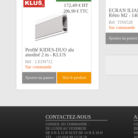
172,49 €
HT
ECRAN ILIADE
206,99 €
TTC
Rétro M2 - 140
Réf:
TIS0528
Sur commande
ajouter au panier
Profilé KIDES-DUO alu
anodisé 2 m - KLUS
Réf :
LED9712
Sur commande
ajouter au panier
voir le produit
CONTACTEZ-NOUS
A
CONSEIL OU COMMANDE :
C
DU LUNDI AU VENDREDI
DE
DE 9 H À 12 H 30 ET DE 14 H À 18 H
M
TÉL. : +33 (0)4 99 13 28 28
AI