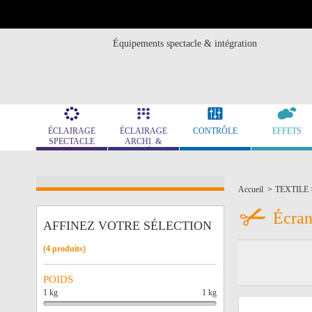
Équipements spectacle & intégration
ÉCLAIRAGE
ÉCLAIRAGE
CONTRÔLE
EFFETS
SPECTACLE
ARCHI. &
MUSÉO.
Accueil
>
TEXTILE
Écran
AFFINEZ VOTRE SÉLECTION
(4 produits)
POIDS
1 kg
1 kg