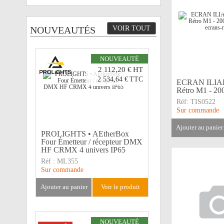
NOUVEAUTÉS
VOIR TOUT
NOUVEAUTÉ
2 112,20 €
HT
2 534,64 €
TTC
ECRAN ILIADE
Rétro M1 - 200
Réf:
TIS0522
Sur commande
ajouter au panier
PROLIGHTS • AEtherBox
Four Émetteur / récepteur DMX
HF CRMX 4 univers IP65
Réf :
ML355
Sur commande
ajouter au panier
voir le produit
NOUVEAUTÉ