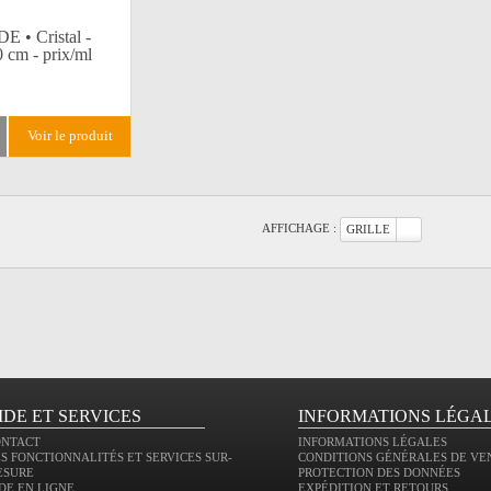
 • Cristal -
 cm - prix/ml
voir le produit
AFFICHAGE :
GRILLE
IDE ET SERVICES
INFORMATIONS LÉGA
ONTACT
INFORMATIONS LÉGALES
S FONCTIONNALITÉS ET SERVICES SUR-
CONDITIONS GÉNÉRALES DE VE
ESURE
PROTECTION DES DONNÉES
DE EN LIGNE
EXPÉDITION ET RETOURS