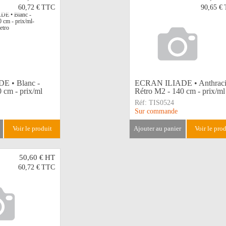
60,72 €
TTC
90,65 €
 • Blanc -
ECRAN ILIADE • Anthracit
 cm - prix/ml
Rétro M2 - 140 cm - prix/ml
Réf:
TIS0524
Sur commande
voir le produit
ajouter au panier
voir le pro
50,60 €
HT
60,72 €
TTC