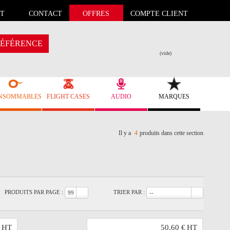
T
CONTACT
OFFRES
COMPTE CLIENT
ÉFÉRENCE
(vide)
NSOMMABLES
FLIGHT CASES
AUDIO
MARQUES
Il y a
4
produits dans cette section
PRODUITS PAR PAGE :
TRIER PAR :
99
--
HT
50,60 €
HT