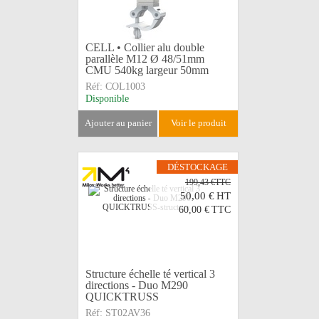
CELL • Collier alu double
parallèle M12 Ø 48/51mm
CMU 540kg largeur 50mm
Réf:
COL1003
Disponible
ajouter au panier
voir le produit
DÉSTOCKAGE
199,43 €TTC
50,00 €
HT
60,00 €
TTC
Structure échelle té vertical 3
directions - Duo M290
QUICKTRUSS
Réf:
ST02AV36