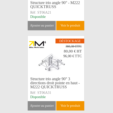
Structure trio angle 90° - M222
QUICKTRUSS
Réf:
ST06A21
Disponible
ajouter au panier
voir le produit
DÉSTOCKAGE
360,38 €TTC
80,00 €
HT
96,00 €
TTC
Structure trio angle 90° 3
directions droit pointe en haut -
M222 QUICKTRUSS
Réf:
ST06A31
Disponible
ajouter au panier
voir le produit