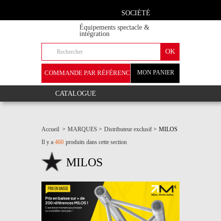
SOCIÉTÉ
Équipements spectacle &
intégration
COMMANDE PAR RÉFÉRENCE
MON PANIER
+
CATALOGUE
Accueil
>
MARQUES
>
Distributeur exclusif
>
MILOS
Il y a
460
produits dans cette section
MILOS