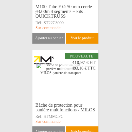
M100 Tube F Ø 50 mm cercle
ø3.00m 4 segments + kits -
QUICKTRUSS
Réf:
ST22C3000
Sur commande
ajouter au panier
voir le produit
NOUVEAUTÉ
410,97 €
HT
493,16 €
TTC
Bâche de protection pour
panière multifonctions - MILOS
Réf:
STMMCPC
Sur commande
ajouter au panier
voir le produit