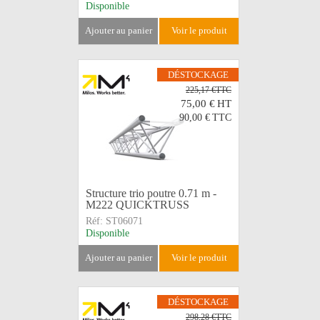
Disponible
ajouter au panier
voir le produit
DÉSTOCKAGE
225,17 €TTC
75,00 €
HT
90,00 €
TTC
Structure trio poutre 0.71 m -
M222 QUICKTRUSS
Réf:
ST06071
Disponible
ajouter au panier
voir le produit
DÉSTOCKAGE
298,28 €TTC