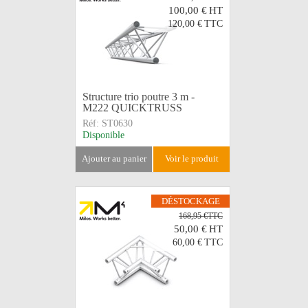
100,00 €
HT
120,00 €
TTC
Structure trio poutre 3 m -
M222 QUICKTRUSS
Réf:
ST0630
Disponible
ajouter au panier
voir le produit
DÉSTOCKAGE
168,95 €TTC
50,00 €
HT
60,00 €
TTC