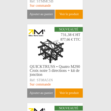
Réf:
STMMCSB
Sur commande
ajouter au panier
voir le produit
NOUVEAUTÉ
731,38 €
HT
877,66 €
TTC
QUICKTRUSS • Quatro M290
Croix noire 5 directions + kit de
jonction
Réf:
ST08A51N
Sur commande
ajouter au panier
voir le produit
NOUVEAUTÉ