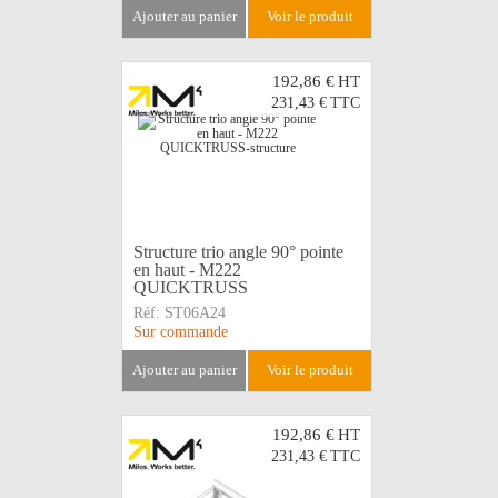
ajouter au panier
voir le produit
192,86 €
HT
231,43 €
TTC
Structure trio angle 90° pointe
en haut - M222
QUICKTRUSS
Réf:
ST06A24
Sur commande
ajouter au panier
voir le produit
192,86 €
HT
231,43 €
TTC