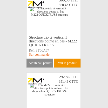
300,36 €
HT
360,43 €
TTC
Structure trio té vertical 3
directions pointe en bas - M222
QUICKTRUSS
Réf:
ST06A37
Sur commande
ajouter au panier
voir le produit
292,86 €
HT
351,43 €
TTC