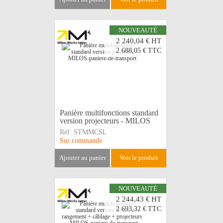
NOUVEAUTÉ
2 240,04 €
HT
2 688,05 €
TTC
Panière multifonctions standard
version projecteurs - MILOS
Réf:
STMMCSL
Sur commande
ajouter au panier
voir le produit
NOUVEAUTÉ
2 244,43 €
HT
2 693,32 €
TTC