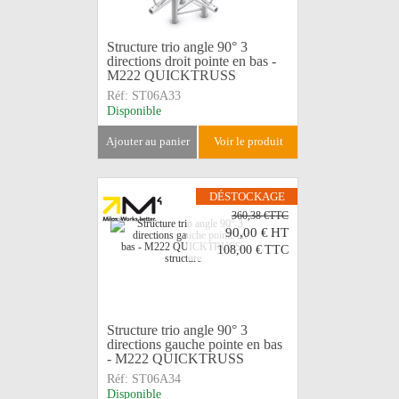
Structure trio angle 90° 3
directions droit pointe en bas -
M222 QUICKTRUSS
Réf:
ST06A33
Disponible
ajouter au panier
voir le produit
DÉSTOCKAGE
360,38 €TTC
90,00 €
HT
108,00 €
TTC
Structure trio angle 90° 3
directions gauche pointe en bas
- M222 QUICKTRUSS
Réf:
ST06A34
Disponible