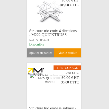
90,00 €
HT
108,00 €
TTC
Structure trio croix 4 directions
- M222 QUICKTRUSS
Réf:
ST06A41
Disponible
ajouter au panier
voir le produit
DÉSTOCKAGE
102,64 €TTC
30,00 €
HT
36,00 €
TTC
Structure trio embase sol/mur -