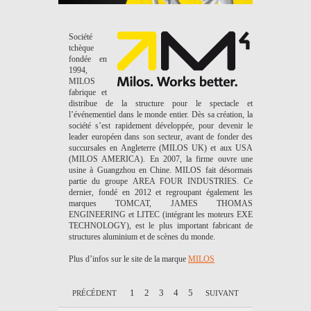
Société
tchèque
fondée en
1994,
MILOS
fabrique et
distribue de la structure pour le spectacle et
l’événementiel dans le monde entier. Dès sa création, la
société s’est rapidement développée, pour devenir le
leader européen dans son secteur, avant de fonder des
succursales en Angleterre (MILOS UK) et aux USA
(MILOS AMERICA). En 2007, la firme ouvre une
usine à Guangzhou en Chine. MILOS fait désormais
partie du groupe AREA FOUR INDUSTRIES. Ce
dernier, fondé en 2012 et regroupant également les
marques TOMCAT, JAMES THOMAS
ENGINEERING et LITEC (intégrant les moteurs EXE
TECHNOLOGY), est le plus important fabricant de
structures aluminium et de scènes du monde.
Plus d’infos sur le site de la marque
MILOS
1
2
3
4
5
PRÉCÉDENT
SUIVANT