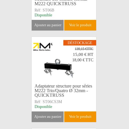
M222 QUICKTRUSS
Réf:
ST06B
Disponible
ajouter au panier
voir le produit
DÉSTOCKAGE
139,15 €TTC
15,00 €
HT
18,00 €
TTC
Adaptateur structure pour séries
M222 Trio/Quatro Ø 32mm -
QUICKTRUSS
Réf:
ST06CS3M
Disponible
ajouter au panier
voir le produit