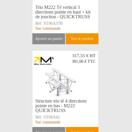
Trio M222 Té vertical 3
directions pointe en haut + kit
de jonction - QUICKTRUSS
Réf:
ST06A37B
Sur commande
ajouter au panier
voir le produit
317,55 €
HT
381,06 €
TTC
Structure trio té 4 directions
pointe en bas - M222
QUICKTRUSS
Réf:
ST06A42
Sur commande