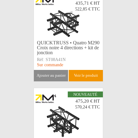
435,71 €
HT
522,85 €
TTC
QUICKTRUSS • Quatro M290
Croix noire 4 directions + kit de
jonction
Réf:
ST08A41N
Sur commande
ajouter au panier
voir le produit
NOUVEAUTÉ
475,20 €
HT
570,24 €
TTC