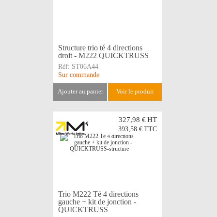
Structure trio té 4 directions
droit - M222 QUICKTRUSS
Réf:
ST06A44
Sur commande
ajouter au panier
voir le produit
327,98 €
HT
393,58 €
TTC
Trio M222 Té 4 directions
gauche + kit de jonction -
QUICKTRUSS