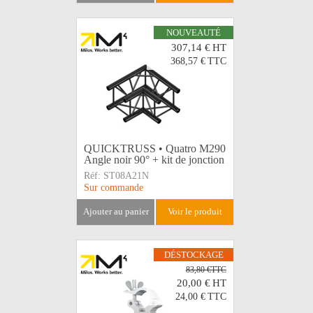
NOUVEAUTÉ
307,14 €
HT
368,57 €
TTC
QUICKTRUSS • Quatro M290
Angle noir 90° + kit de jonction
Réf:
ST08A21N
Sur commande
ajouter au panier
voir le produit
DÉSTOCKAGE
83,80 €TTC
20,00 €
HT
24,00 €
TTC