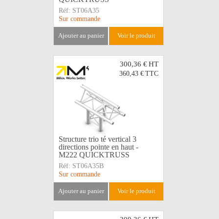
Réf:
ST06A35
Sur commande
ajouter au panier
voir le produit
300,36 €
HT
360,43 €
TTC
Structure trio té vertical 3
directions pointe en haut -
M222 QUICKTRUSS
Réf:
ST06A35B
Sur commande
ajouter au panier
voir le produit