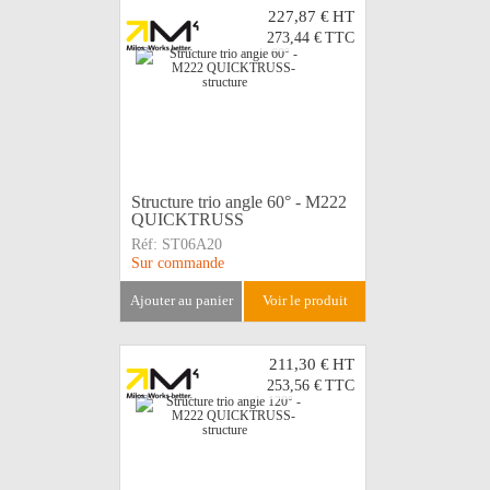
227,87 €
HT
273,44 €
TTC
Structure trio angle 60° - M222
QUICKTRUSS
Réf:
ST06A20
Sur commande
ajouter au panier
voir le produit
211,30 €
HT
253,56 €
TTC