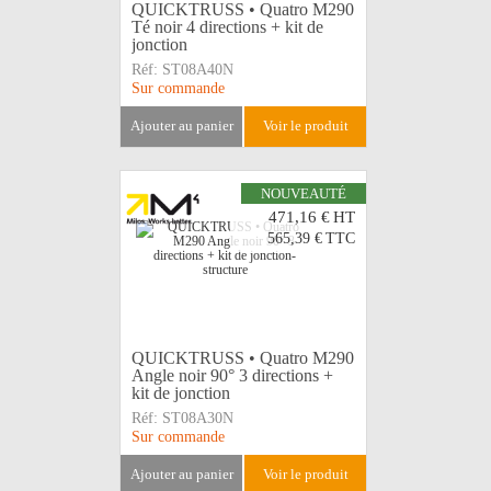
QUICKTRUSS • Quatro M290
Té noir 4 directions + kit de
jonction
Réf:
ST08A40N
Sur commande
ajouter au panier
voir le produit
NOUVEAUTÉ
471,16 €
HT
565,39 €
TTC
QUICKTRUSS • Quatro M290
Angle noir 90° 3 directions +
kit de jonction
Réf:
ST08A30N
Sur commande
ajouter au panier
voir le produit