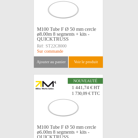
M100 Tube F Ø 50 mm cercle
ø8.00m 8 segments + kits -
QUICKTRUSS
Réf:
ST22C8000
Sur commande
ajouter au panier
voir le produit
NOUVEAUTÉ
1 441,74 €
HT
1 730,09 €
TTC
M100 Tube F Ø 50 mm cercle
ø6.00m 8 segments + kits -
QUICKTRUSS