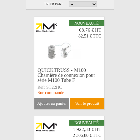
TRIER PAR :
NOUVEAUTÉ
68,76 €
HT
82,51 €
TTC
QUICKTRUSS • M100
Charnière de connexion pour
série M100 Tube F
Réf:
ST22HC
Sur commande
ajouter au panier
voir le produit
NOUVEAUTÉ
1 922,33 €
HT
2 306,80 €
TTC