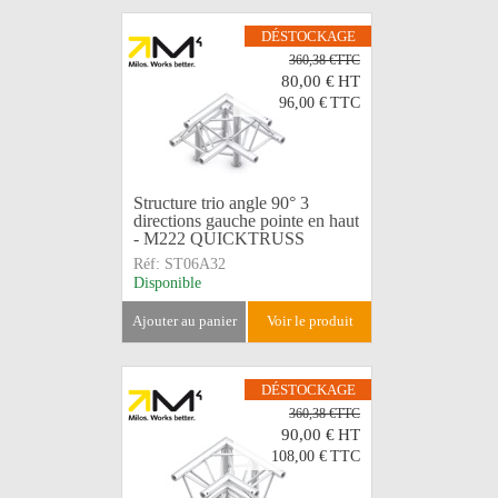
DÉSTOCKAGE
360,38 €TTC
80,00 €
HT
96,00 €
TTC
Structure trio angle 90° 3
directions gauche pointe en haut
- M222 QUICKTRUSS
Réf:
ST06A32
Disponible
ajouter au panier
voir le produit
DÉSTOCKAGE
360,38 €TTC
90,00 €
HT
108,00 €
TTC