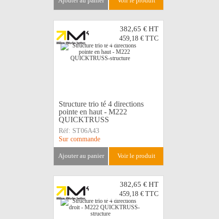
ajouter au panier
voir le produit
382,65 €
HT
459,18 €
TTC
Structure trio té 4 directions
pointe en haut - M222
QUICKTRUSS
Réf:
ST06A43
Sur commande
ajouter au panier
voir le produit
382,65 €
HT
459,18 €
TTC