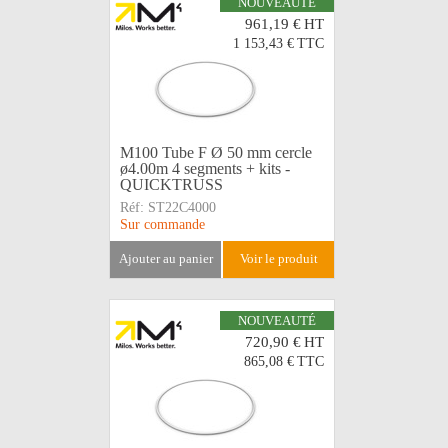
NOUVEAUTÉ
961,19 €
HT
1 153,43 €
TTC
M100 Tube F Ø 50 mm cercle
ø4.00m 4 segments + kits -
QUICKTRUSS
Réf:
ST22C4000
Sur commande
ajouter au panier
voir le produit
NOUVEAUTÉ
720,90 €
HT
865,08 €
TTC