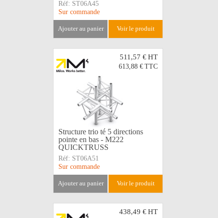
Réf:
ST06A45
Sur commande
ajouter au panier
voir le produit
511,57 €
HT
613,88 €
TTC
Structure trio té 5 directions
pointe en bas - M222
QUICKTRUSS
Réf:
ST06A51
Sur commande
ajouter au panier
voir le produit
438,49 €
HT