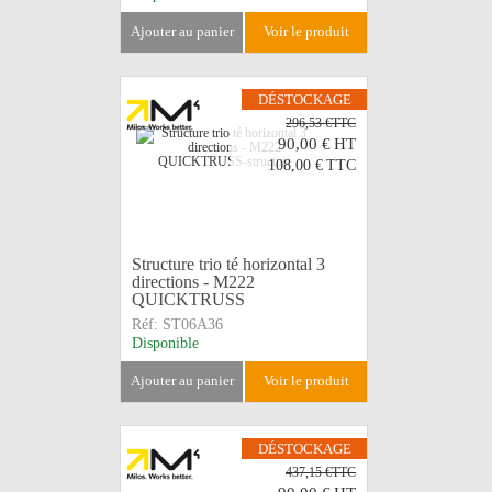
ajouter au panier
voir le produit
DÉSTOCKAGE
296,53 €TTC
90,00 €
HT
108,00 €
TTC
Structure trio té horizontal 3
directions - M222
QUICKTRUSS
Réf:
ST06A36
Disponible
ajouter au panier
voir le produit
DÉSTOCKAGE
437,15 €TTC