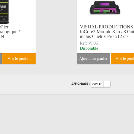
tier
VISUAL PRODUCTIONS 
nalogique /
IoCore2 Module 8 In / 8 Ou
ON
inclus Cuelux Pro 512 cts
Réf:
VP06
Disponible
voir le produit
ajouter au panier
voir le pro
AFFICHAGE :
GRILLE