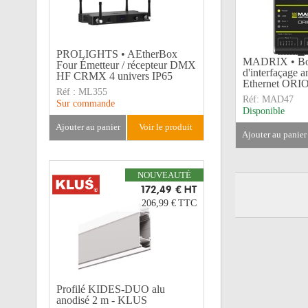
PROLIGHTS • AEtherBox
MADRIX • Boî
Four Émetteur / récepteur DMX
d'interfaçage a
HF CRMX 4 univers IP65
Ethernet ORI
Réf :
ML355
Réf:
MAD47
Sur commande
Disponible
ajouter au panier
voir le produit
ajouter au panier
NOUVEAUTÉ
172,49 €
HT
206,99 €
TTC
Profilé KIDES-DUO alu
anodisé 2 m - KLUS