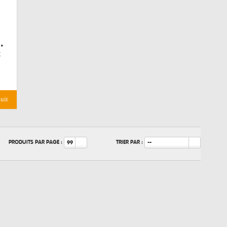
•
t
duit
PRODUITS PAR PAGE :
TRIER PAR :
99
--