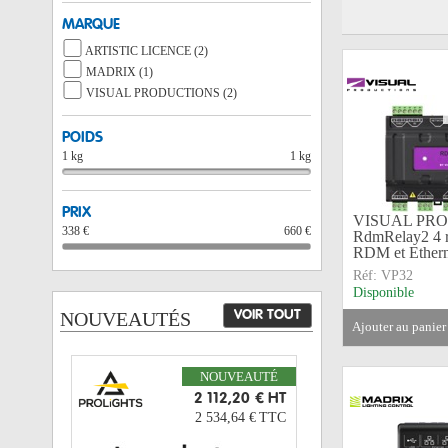
MARQUE
ARTISTIC LICENCE (2)
MADRIX (1)
VISUAL PRODUCTIONS (2)
POIDS
1 kg
1 kg
PRIX
VISUAL PRO
338 €
660 €
RdmRelay2 4 
RDM et Etherne
Réf:
VP32
Disponible
NOUVEAUTÉS
VOIR TOUT
ajouter au panier
NOUVEAUTÉ
2 112,20 €
HT
2 534,64 €
TTC