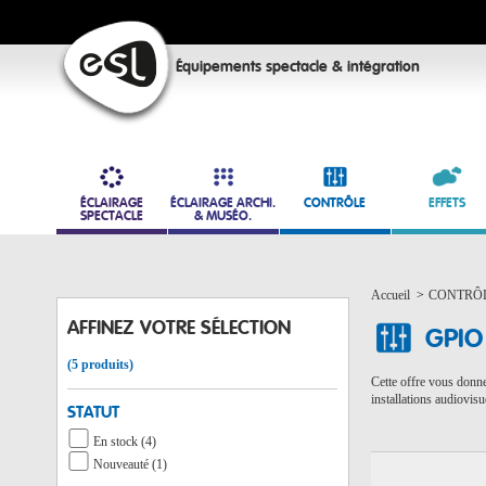
Équipements spectacle & intégration
ÉCLAIRAGE
ÉCLAIRAGE ARCHI.
CONTRÔLE
EFFETS
SPECTACLE
& MUSÉO.
Accueil
>
CONTRÔ
AFFINEZ VOTRE SÉLECTION
GPIO 
(5 produits)
Cette offre vous donne 
installations audiovis
STATUT
En stock (4)
Nouveauté (1)