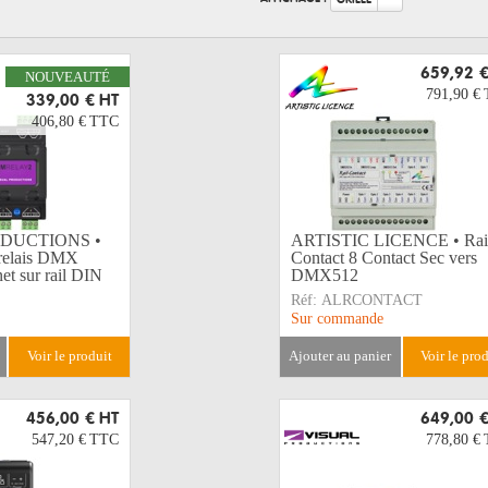
659,92 
NOUVEAUTÉ
791,90 €
339,00 €
HT
406,80 €
TTC
DUCTIONS •
ARTISTIC LICENCE • Rai
relais DMX
Contact 8 Contact Sec vers
t sur rail DIN
DMX512
Réf:
ALRCONTACT
Sur commande
voir le produit
ajouter au panier
voir le pro
456,00 €
HT
649,00 
547,20 €
TTC
778,80 €