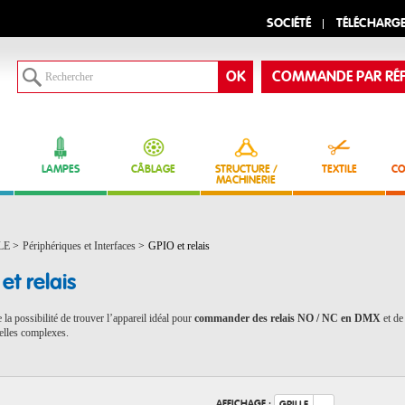
SOCIÉTÉ
TÉLÉCHARG
COMMANDE PAR RÉF
LAMPES
CÂBLAGE
STRUCTURE /
TEXTILE
CO
MACHINERIE
LE
>
Périphériques et Interfaces
>
GPIO et relais
et relais
la possibilité de trouver l’appareil idéal pour
commander des relais NO / NC en DMX
et d
uelles complexes.
AFFICHAGE :
GRILLE