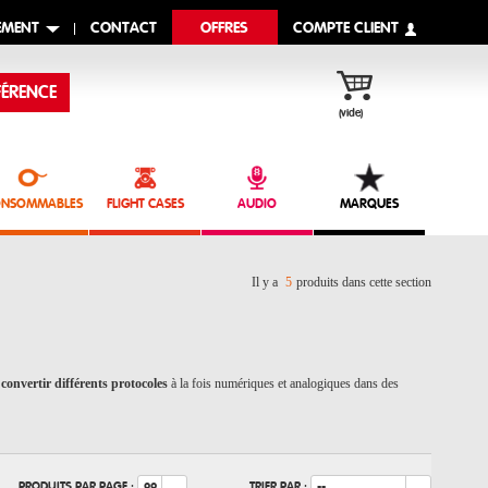
EMENT
CONTACT
OFFRES
COMPTE CLIENT
ÉRENCE
(vide)
NSOMMABLES
FLIGHT CASES
AUDIO
MARQUES
Il y a
5
produits dans cette section
e
convertir différents protocoles
à la fois numériques et analogiques dans des
PRODUITS PAR PAGE :
TRIER PAR :
99
--