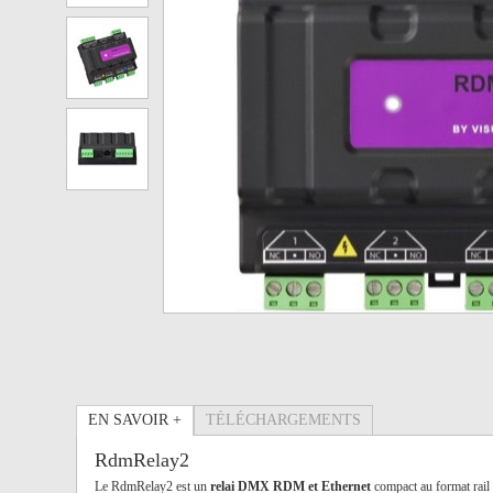
EN SAVOIR +
TÉLÉCHARGEMENTS
RdmRelay2
Le RdmRelay2 est un
relai DMX RDM et Ethernet
compact au format rail