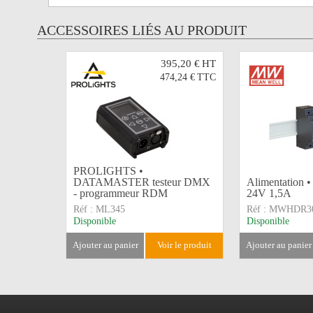
ACCESSOIRES LIÉS AU PRODUIT
395,20 €
HT
474,24 €
TTC
PROLIGHTS •
DATAMASTER testeur DMX
Alimentation 
- programmeur RDM
24V 1,5A
Réf :
ML345
Réf :
MWHDR30
Disponible
Disponible
ajouter au panier
voir le produit
ajouter au panier