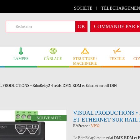
SOCIÉTÉ
TÉLÉCHARGEMEN
COMMANDE PAR R
LAMPES
CÂBLAGE
STRUCTURE /
TEXTILE
CO
MACHINERIE
 PRODUCTIONS • RdmRelay2 4 relais DMX RDM et Ethernet sur rail DIN
VISUAL PRODUCTIONS •
NOUVEAUTÉ
ET ETHERNET SUR RAIL 
Référence :
VP32
Le RdmRelay2 est un
relai DMX RDM et E