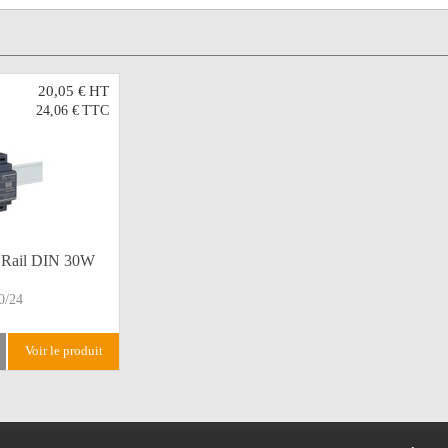
20,05 €
HT
24,06 €
TTC
• Rail DIN 30W
/24
voir le produit