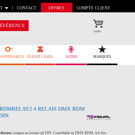
T
CONTACT
OFFRES
COMPTE CLIENT
ÉFÉRENCE
(vide)
NSOMMABLES
FLIGHT CASES
AUDIO
MARQUES
 RDMRELAY2 4 RELAIS DMX RDM
DIN
thernet
compact au format rail DIN. Contrôlable en DMX RDM, Art-Net,