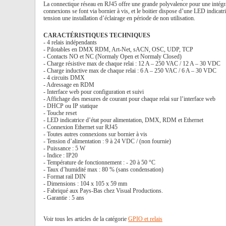
La connectique réseau en RJ45 offre une grande polyvalence pour une intégra
connexions se font via bornier à vis, et le boitier dispose d’une LED indic
tension une installation d’éclairage en période de non utilisation.
CARACTÉRISTIQUES TECHNIQUES
- 4 relais indépendants
- Pilotables en DMX RDM, Art-Net, sACN, OSC, UDP, TCP
- Contacts NO et NC (Normaly Open et Normaly Closed)
- Charge résistive max de chaque relai : 12 A – 250 VAC / 12 A – 30 VDC
- Charge inductive max de chaque relai : 6 A – 250 VAC / 6 A – 30 VDC
- 4 circuits DMX
- Adressage en RDM
- Interface web pour configuration et suivi
- Affichage des mesures de courant pour chaque relai sur l’interface web
- DHCP ou IP statique
- Touche reset
- LED indicatrice d’état pour alimentation, DMX, RDM et Ethernet
- Connexion Ethernet sur RJ45
- Toutes autres connexions sur bornier à vis
- Tension d’alimentation : 9 à 24 VDC / (non fournie)
- Puissance : 5 W
- Indice : IP20
- Température de fonctionnement : - 20 à 50 °C
- Taux d’humidité max : 80 % (sans condensation)
- Format rail DIN
- Dimensions : 104 x 105 x 59 mm
- Fabriqué aux Pays-Bas chez Visual Productions.
- Garantie : 5 ans
Voir tous les articles de la catégorie
GPIO et relais