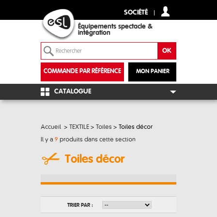
SOCIÉTÉ
Équipements spectacle &
intégration
COMMANDE PAR RÉFÉRENCE
MON PANIER
+
CATALOGUE
Accueil
>
TEXTILE
>
Toiles
>
Toiles décor
Il y a
9
produits dans cette section
Toiles décor
TRIER PAR :