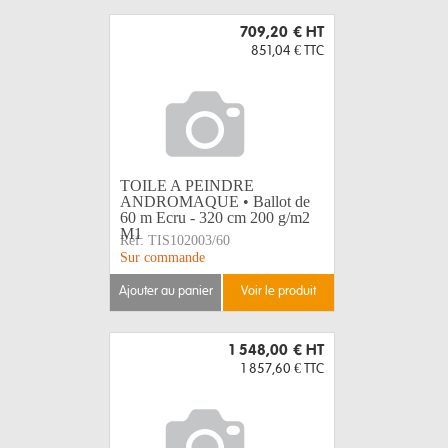
709,20 €
HT
851,04 €
TTC
TOILE A PEINDRE
ANDROMAQUE • Ballot de
60 m Ecru - 320 cm 200 g/m2
M1
Réf:
TIS102003/60
Sur commande
ajouter au panier
voir le produit
1 548,00 €
HT
1 857,60 €
TTC