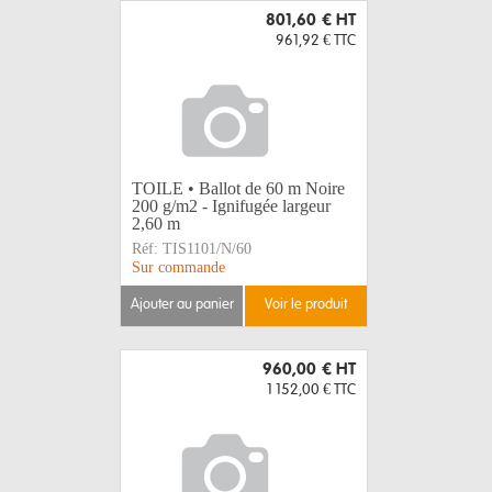
801,60 €
HT
961,92 €
TTC
TOILE • Ballot de 60 m Noire
200 g/m2 - Ignifugée largeur
2,60 m
Réf:
TIS1101/N/60
Sur commande
ajouter au panier
voir le produit
960,00 €
HT
1 152,00 €
TTC