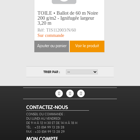
TOILE • Ballot de 60 m Noire
200 g/m2 - Ignifugée largeur
3,20 m
Réf:
TIS112003/N/60
Sur commande
ajouter au panier
voir le produit
TRIER PAR :
CONTACTEZ-NOUS
CONSEIL OU COMMANDE :
DU LUNDI AU VENDREDI
DE 9 H À 12 H 30 ET DE 14 H À 18 H
TÉL. : +33 (0)4 99 13 28 28
FAX : +33 (0)4 99 13 28 29
MON COMPTE