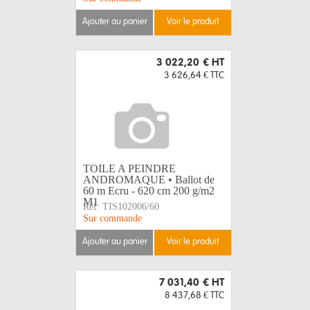
ajouter au panier
voir le produit
3 022,20 €
HT
3 626,64 €
TTC
TOILE A PEINDRE
ANDROMAQUE • Ballot de
60 m Ecru - 620 cm 200 g/m2
M1
Réf:
TIS102006/60
Sur commande
ajouter au panier
voir le produit
7 031,40 €
HT
8 437,68 €
TTC