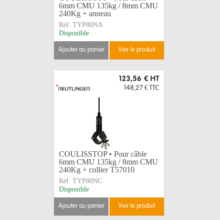
6mm CMU 135kg / 8mm CMU
240Kg + anneau
Réf:
TYP80NA
Disponible
ajouter au panier
voir le produit
123,56 €
HT
148,27 €
TTC
COULISSTOP • Pour câble
6mm CMU 135kg / 8mm CMU
240Kg + collier T57010
Réf:
TYP80NC
Disponible
ajouter au panier
voir le produit