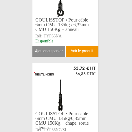
COULISSTOP • Pour câble
6mm CMU 135kg / 6,35mm
CMU 150Kg + anneau
Réf:
TYP66NA
Disponible
ajouter au panier
voir le produit
55,72 €
HT
66,86 €
TTC
COULISSTOP • Pour câble
6mm CMU 135kg/6,35mm
CMU 150Kg + chape, sortie
latérale
Réf:
TYP66NC/SL