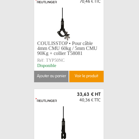
70,46 €
TTC
COULISSTOP • Pour câble
4mm CMU 60kg / 5mm CMU
90Kg + collier T58081
Réf:
TYP50NC
Disponible
ajouter au panier
voir le produit
33,63 €
HT
40,36 €
TTC