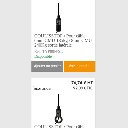
COULISSTOP • Pour câble
6mm CMU 135kg / 8mm CMU
240Kg sortie latérale
Réf:
TYP80N/SL
Disponible
ajouter au panier
voir le produit
76,74 €
HT
92,09 €
TTC
COULISSTOP • Pour câble