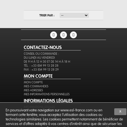
TRIER PAR :
CONTACTEZ-NOUS
CONSEIL OU COMMANDE :
DU LUNDI AU VENDREDI
DE 9 H À 12 H 30 ET DE 14 H À 18 H
TÉL. : +33 (0)4 99 13 28 28
FAX : +33 (0)4 99 13 28 29
MON COMPTE
MON COMPTE
MES COMMANDES
MES ADRESSES
MES INFORMATIONS PERSONNELLES
INFORMATIONS LÉGALES
INFORMATIONS LÉGALES
En poursuivant votre navigation sur www.esl-france.com ou en
CONDITIONS GÉNÉRALES DE VENTE
X
fermant cette fenêtre, vous acceptez l’utilisation des cookies ou
PROTECTION DES DONNÉES
EXPÉDITION ET RETOURS
technologies similaires. Les cookies permettent notamment de bénéficier de
PAIEMENT SÉCURISÉ
services et d'offres adaptés à vos centres d'intérêt ainsi que de sécuriser les