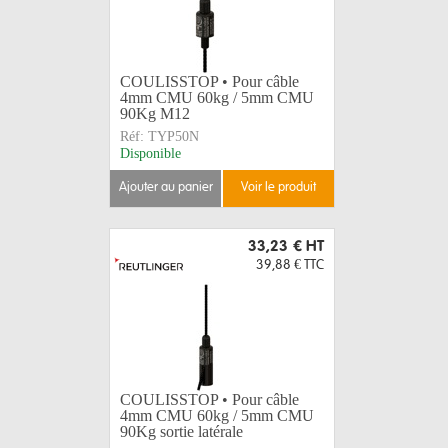
COULISSTOP • Pour câble
4mm CMU 60kg / 5mm CMU
90Kg M12
Réf:
TYP50N
Disponible
ajouter au panier
voir le produit
33,23 €
HT
39,88 €
TTC
COULISSTOP • Pour câble
4mm CMU 60kg / 5mm CMU
90Kg sortie latérale