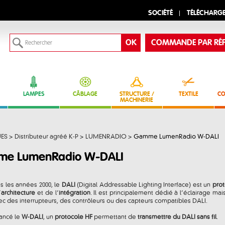
SOCIÉTÉ
TÉLÉCHARG
COMMANDE PAR RÉF
LAMPES
CÂBLAGE
STRUCTURE /
TEXTILE
CO
MACHINERIE
ES
>
Distributeur agréé K-P
>
LUMENRADIO
>
Gamme LumenRadio W-DALI
e LumenRadio W-DALI
 les années 2000, le
DALI
(Digital Addressable Lighting Interface) est un
pro
’
architecture
et de l’
intégration
. Il est principalement dédié à l’éclairage m
ec des interrupteurs, des contrôleurs ou des capteurs compatibles DALI.
lancé le
W-DALI
, un
protocole HF
permettant de
transmettre du DALI sans fil
.