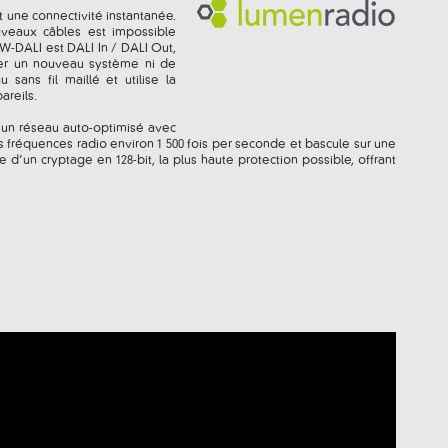
t une connectivité instantanée.
uveaux câbles est impossible
W-DALI est DALI In / DALI Out,
iser un nouveau système ni de
ans fil maillé et utilise la
areils.
 un réseau auto-optimisé avec
s fréquences radio environ 1 500 fois per seconde et bascule sur une
 d’un cryptage en 128-bit, la plus haute protection possible, offrant